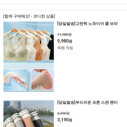
[함께 구매해요! - 코디한 상품]
[당일발송]고탄력 노와이어 쿨 브라
11,980원
5,980
원
50원 적립
[당일발송]부드러운 코튼 스판 팬티
3,390원
3,190
원