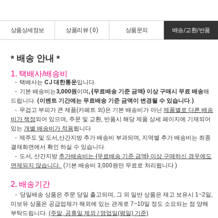
상품상세정보
상품리뷰 (
0
)
상품문의
배송/교환/반품
* 배송 안내 *
1. 택배사/배송비
- 택배사는
CJ 대한통운
입니다.
- 기본 배송비는
3,000원
이며
, {무료배송 기준 금액} 이상 구매시 무료 배송
해
드립니다.
(이벤트 기간에는 무료배송 기준 금액이 변경될 수 있습니다.)
- 무겁고 부피가 큰 제품(카페트 외)은 기본 배송비가 아닌
제품별로 다른 배송
비가 책정
되어 있으며, 주문 및 교환, 반품시 해당 제품 상세 페이지에 기재되어
있는
개별 배송비가 적용
됩니다
- 제주도 및 도서,산간지방 추가 배송비 부과되며, 지역별 추가 배송비는 최종
결재화면에서 확인 하실 수 있습니다.
- 도서, 산간지방
추가배송비는 {무료배송 기준 금액} 이상 구매하신 경우에도
면제되지 않습니다.
(기본 배송비 3,000원만 무료로 처리됩니다.)
2. 배송기간
- 당일배송 상품은 주문 당일 출고되며, 그 외 일반 상품은 재고 보유시 1~2일,
미보유 상품은 공급업체가 해외에 있는 관계로 7~10일 정도 소요되는 점 양해
부탁드립니다.
(주말, 공휴일 제외 / 영업일(평일) 기준)