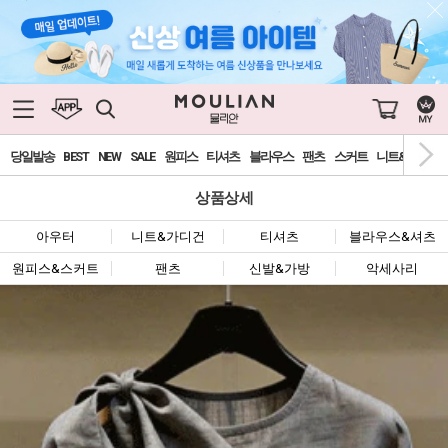
당일발송
BEST
NEW
SALE
원피스
티셔츠
블라우스
팬츠
스커트
니트&가디건
상품상세
아우터
니트&가디건
티셔츠
블라우스&셔츠
원피스&스커트
팬츠
신발&가방
악세사리