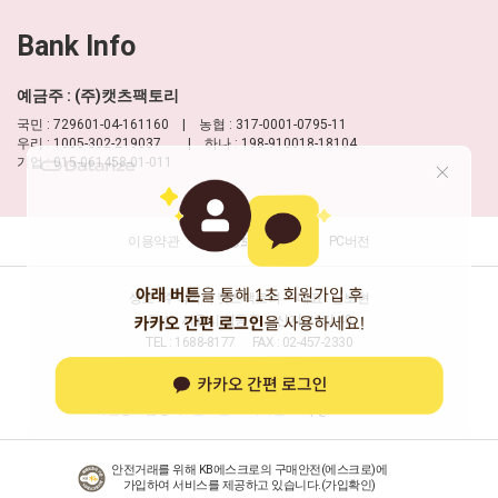
Bank Info
예금주 : (주)캣츠팩토리
국민 : 729601-04-161160 | 농협 : 317-0001-0795-11
우리 : 1005-302-219037 | 하나 : 198-910018-18104
기업 : 015-061458-01-011
이용약관
개인정보 처리방침
PC버전
상호 : 주식회사 캣츠팩토리
대표 : 신보현
주소 : 서울시 성동구 고산자로6길 40
TEL : 1688-8177
FAX : 02-457-2330
사업자등록번호 : 204-86-16277
(사업자정보확인)
통신판매업신고 : 제2013-서울성동-0032호
개인정보담당자 : 신보현
이메일 :
help@moulian.com
안전거래를 위해 KB에스크로의 구매안전(에스크로)에
가입하여 서비스를 제공하고 있습니다.(
가입확인
)