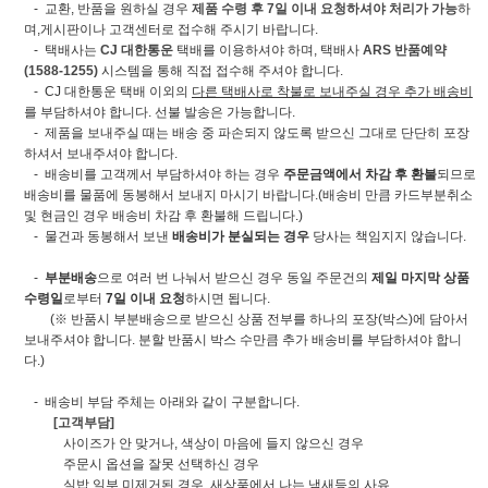
- 교환, 반품을 원하실 경우
제품 수령 후 7일 이내 요청하셔야 처리가 가능
하
며,게시판이나 고객센터로 접수해 주시기 바랍니다.
- 택배사는
CJ 대한통운
택배를 이용하셔야 하며, 택배사
ARS 반품예약
(1588-1255)
시스템을 통해 직접 접수해 주셔야 합니다.
- CJ 대한통운 택배 이외의
다른 택배사로 착불로 보내주실 경우 추가 배송비
를 부담하셔야 합니다. 선불 발송은 가능합니다.
- 제품을 보내주실 때는 배송 중 파손되지 않도록 받으신 그대로 단단히 포장
하셔서 보내주셔야 합니다.
- 배송비를 고객께서 부담하셔야 하는 경우
주문금액에서 차감 후 환불
되므로
배송비를 물품에 동봉해서 보내지 마시기 바랍니다.(배송비 만큼 카드부분취소
및 현금인 경우 배송비 차감 후 환불해 드립니다.)
- 물건과 동봉해서 보낸
배송비가 분실되는 경우
당사는 책임지지 않습니다.
-
부분배송
으로 여러 번 나눠서 받으신 경우 동일 주문건의
제일 마지막 상품
수령일
로부터
7일 이내 요청
하시면 됩니다.
(※ 반품시 부분배송으로 받으신 상품 전부를 하나의 포장(박스)에 담아서
보내주셔야 합니다. 분할 반품시 박스 수만큼 추가 배송비를 부담하셔야 합니
다.)
- 배송비 부담 주체는 아래와 같이 구분합니다.
[고객부담]
사이즈가 안 맞거나, 색상이 마음에 들지 않으신 경우
주문시 옵션을 잘못 선택하신 경우
실밥 일부 미제거된 경우, 새상품에서 나는 냄새등의 사유