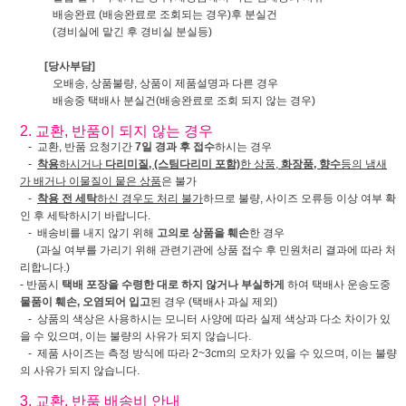
배송완료 (배송완료로 조회되는 경우)후 분실건
(경비실에 맡긴 후 경비실 분실등)
[당사부담]
오배송, 상품불량, 상품이 제품설명과 다른 경우
배송중 택배사 분실건(배송완료로 조회 되지 않는 경우)
2. 교환, 반품이 되지 않는 경우
- 교환, 반품 요청기간
7일 경과 후 접수
하시는 경우
-
착용
하시거나
다리미질, (스팀다리미 포함)
한 상품,
화장품, 향수
등의 냄새
가 배거나 이물질이 뭍은 상품
은 불가
-
착용 전 세탁
하신 경우도 처리 불가
하므로 불량, 사이즈 오류등 이상 여부 확
인 후 세탁하시기 바랍니다.
- 배송비를 내지 않기 위해
고의로 상품을 훼손
한 경우
(과실 여부를 가리기 위해 관련기관에 상품 접수 후 민원처리 결과에 따라 처
리합니다.)
- 반품시
택배 포장을 수령한 대로 하지 않거나 부실하게
하여 택배사 운송도중
물품이 훼손, 오염되어 입고
된 경우 (택배사 과실 제외)
- 상품의 색상은 사용하시는 모니터 사양에 따라 실제 색상과 다소 차이가 있
을 수 있으며, 이는 불량의 사유가 되지 않습니다.
- 제품 사이즈는 측정 방식에 따라 2~3cm의 오차가 있을 수 있으며, 이는 불량
의 사유가 되지 않습니다.
3. 교환, 반품 배송비 안내