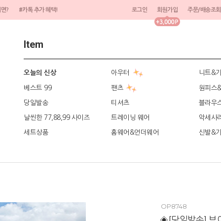
려면?
#카톡 추가 혜택!
로그인
회원가입
주문/배송조회
Item
아우터
니트&
오늘의 신상
베스트 99
팬츠
원피스
당일발송
티셔츠
블라우
날씬한 77,88,99 사이즈
트레이닝 웨어
악세사
세트상품
홈웨어&언더웨어
신발&
OP8748
◈[당일발송] 브