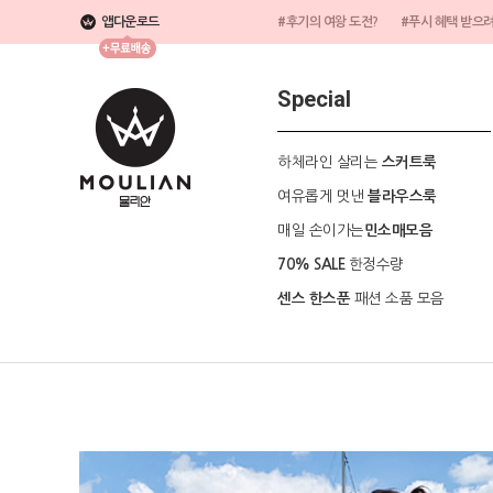
앱다운로드
#후기의 여왕 도전?
#푸시 혜택 받으
Special
하체라인 살리는
스커트룩
여유롭게 멋낸
블라우스룩
매일 손이가는
민소매모음
한정수량
70% SALE
패션 소품 모음
센스 한스푼