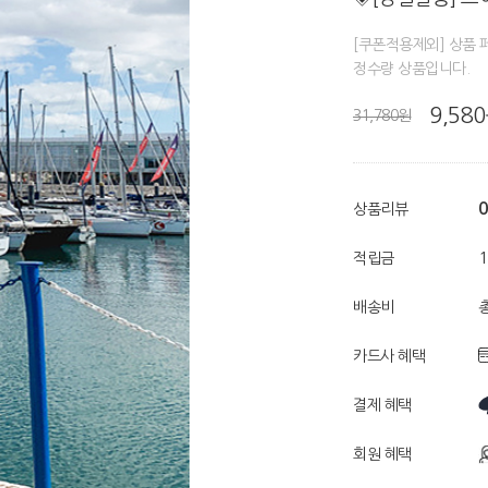
[쿠폰적용제외] 상품 
정수량 상품입니다.
9,58
31,780원
0
상품리뷰
적립금
배송비
총
카드사 혜택
결제 혜택
회원 혜택