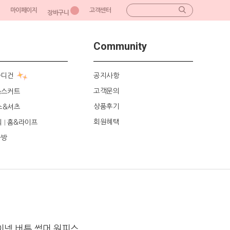
마이페이지
고객센터
장바구니
Community
가디건
공지사항
고객문의
&스커트
상품후기
스&셔츠
회원혜택
리
홈&라이프
|
가방
이넥 버튼 썸머 원피스