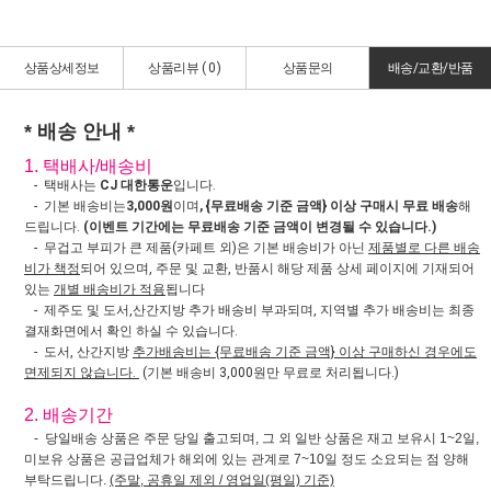
상품상세정보
상품리뷰 (
0
)
상품문의
배송/교환/반품
* 배송 안내 *
1. 택배사/배송비
- 택배사는
CJ 대한통운
입니다.
- 기본 배송비는
3,000원
이며
, {무료배송 기준 금액} 이상 구매시 무료 배송
해
드립니다.
(이벤트 기간에는 무료배송 기준 금액이 변경될 수 있습니다.)
- 무겁고 부피가 큰 제품(카페트 외)은 기본 배송비가 아닌
제품별로 다른 배송
비가 책정
되어 있으며, 주문 및 교환, 반품시 해당 제품 상세 페이지에 기재되어
있는
개별 배송비가 적용
됩니다
- 제주도 및 도서,산간지방 추가 배송비 부과되며, 지역별 추가 배송비는 최종
결재화면에서 확인 하실 수 있습니다.
- 도서, 산간지방
추가배송비는 {무료배송 기준 금액} 이상 구매하신 경우에도
면제되지 않습니다.
(기본 배송비 3,000원만 무료로 처리됩니다.)
2. 배송기간
- 당일배송 상품은 주문 당일 출고되며, 그 외 일반 상품은 재고 보유시 1~2일,
미보유 상품은 공급업체가 해외에 있는 관계로 7~10일 정도 소요되는 점 양해
부탁드립니다.
(주말, 공휴일 제외 / 영업일(평일) 기준)