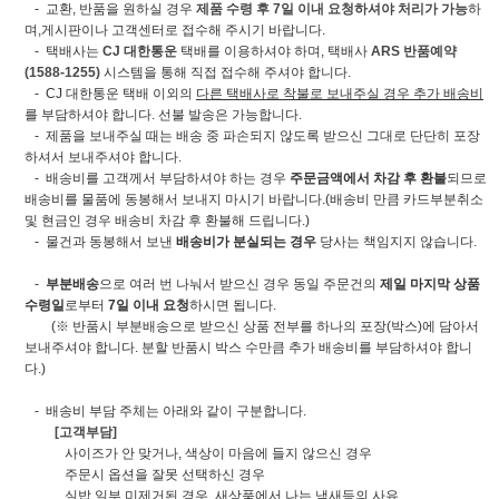
- 교환, 반품을 원하실 경우
제품 수령 후 7일 이내 요청하셔야 처리가 가능
하
며,게시판이나 고객센터로 접수해 주시기 바랍니다.
- 택배사는
CJ 대한통운
택배를 이용하셔야 하며, 택배사
ARS 반품예약
(1588-1255)
시스템을 통해 직접 접수해 주셔야 합니다.
- CJ 대한통운 택배 이외의
다른 택배사로 착불로 보내주실 경우 추가 배송비
를 부담하셔야 합니다. 선불 발송은 가능합니다.
- 제품을 보내주실 때는 배송 중 파손되지 않도록 받으신 그대로 단단히 포장
하셔서 보내주셔야 합니다.
- 배송비를 고객께서 부담하셔야 하는 경우
주문금액에서 차감 후 환불
되므로
배송비를 물품에 동봉해서 보내지 마시기 바랍니다.(배송비 만큼 카드부분취소
및 현금인 경우 배송비 차감 후 환불해 드립니다.)
- 물건과 동봉해서 보낸
배송비가 분실되는 경우
당사는 책임지지 않습니다.
-
부분배송
으로 여러 번 나눠서 받으신 경우 동일 주문건의
제일 마지막 상품
수령일
로부터
7일 이내 요청
하시면 됩니다.
(※ 반품시 부분배송으로 받으신 상품 전부를 하나의 포장(박스)에 담아서
보내주셔야 합니다. 분할 반품시 박스 수만큼 추가 배송비를 부담하셔야 합니
다.)
- 배송비 부담 주체는 아래와 같이 구분합니다.
[고객부담]
사이즈가 안 맞거나, 색상이 마음에 들지 않으신 경우
주문시 옵션을 잘못 선택하신 경우
실밥 일부 미제거된 경우, 새상품에서 나는 냄새등의 사유