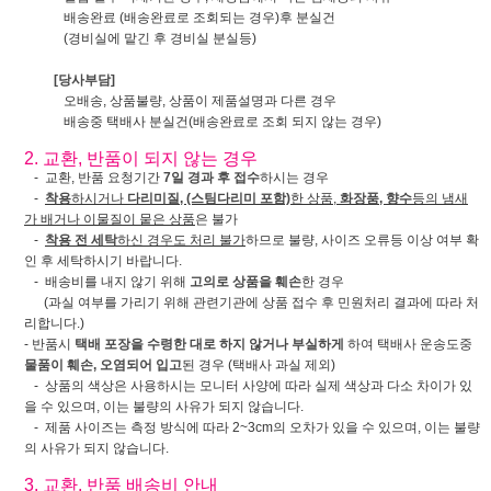
배송완료 (배송완료로 조회되는 경우)후 분실건
(경비실에 맡긴 후 경비실 분실등)
[당사부담]
오배송, 상품불량, 상품이 제품설명과 다른 경우
배송중 택배사 분실건(배송완료로 조회 되지 않는 경우)
2. 교환, 반품이 되지 않는 경우
- 교환, 반품 요청기간
7일 경과 후 접수
하시는 경우
-
착용
하시거나
다리미질, (스팀다리미 포함)
한 상품,
화장품, 향수
등의 냄새
가 배거나 이물질이 뭍은 상품
은 불가
-
착용 전 세탁
하신 경우도 처리 불가
하므로 불량, 사이즈 오류등 이상 여부 확
인 후 세탁하시기 바랍니다.
- 배송비를 내지 않기 위해
고의로 상품을 훼손
한 경우
(과실 여부를 가리기 위해 관련기관에 상품 접수 후 민원처리 결과에 따라 처
리합니다.)
- 반품시
택배 포장을 수령한 대로 하지 않거나 부실하게
하여 택배사 운송도중
물품이 훼손, 오염되어 입고
된 경우 (택배사 과실 제외)
- 상품의 색상은 사용하시는 모니터 사양에 따라 실제 색상과 다소 차이가 있
을 수 있으며, 이는 불량의 사유가 되지 않습니다.
- 제품 사이즈는 측정 방식에 따라 2~3cm의 오차가 있을 수 있으며, 이는 불량
의 사유가 되지 않습니다.
3. 교환, 반품 배송비 안내