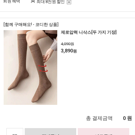
회원 혜택
최대 8천원 할인
[함께 구매해요! - 코디한 상품]
제로압력 니삭스[두 가지 기장]
4,090원
3,890
원
총 결제금액
원
0