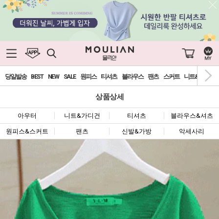
당일발송
BEST
NEW
SALE
원피스
티셔츠
블라우스
팬츠
스커트
니트&가디건
상품상세
아우터
니트&가디건
티셔츠
블라우스&셔츠
원피스&스커트
팬츠
신발&가방
악세사리