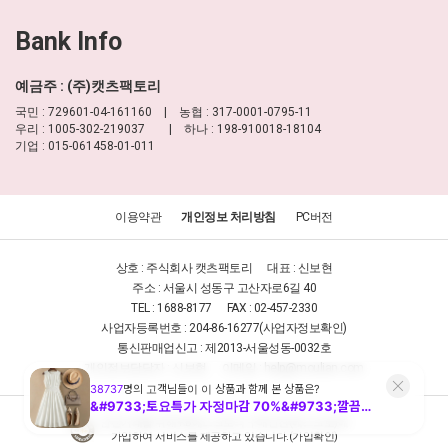
Bank Info
예금주 : (주)캣츠팩토리
국민 : 729601-04-161160 | 농협 : 317-0001-0795-11
우리 : 1005-302-219037 | 하나 : 198-910018-18104
기업 : 015-061458-01-011
이용약관
개인정보 처리방침
PC버전
상호 : 주식회사 캣츠팩토리
대표 : 신보현
주소 : 서울시 성동구 고산자로6길 40
TEL : 1688-8177
FAX : 02-457-2330
사업자등록번호 : 204-86-16277
(사업자정보확인)
통신판매업신고 : 제2013-서울성동-0032호
개인정보담당자 : 신보현
이메일 :
help@moulian.com
안전거래를 위해 KB에스크로의 구매안전(에스크로)에
가입하여 서비스를 제공하고 있습니다.(
가입확인
)