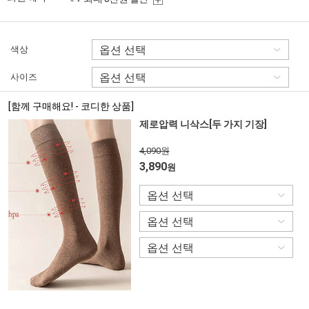
색상
사이즈
[함께 구매해요! - 코디한 상품]
제로압력 니삭스[두 가지 기장]
4,090원
3,890
원