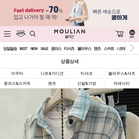
0
당일발송
BEST
NEW
SALE
원피스
티셔츠
블라우스
팬츠
스커트
니트&가디건
상품상세
아우터
니트&가디건
티셔츠
블라우스&셔츠
원피스&스커트
팬츠
신발&가방
악세사리