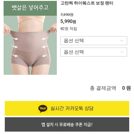
고탄력 하이웨스트 보정 팬티
7,390원
5,990
원
82원 적립
총 결제금액
원
0