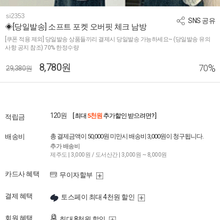
si2353
SNS 공유
◈[당일발송] 소프트 포켓 오버핏 체크 남방
[쿠폰 적용 제외] 당일발송 상품들끼리 결제시 당일발송 가능하세요~ (당일발송 유의
사항 공지 참조) 70% 한정수량
8,780원
%
70
29,380원
120원
[ 최대
5천원
추가할인 받으려면? ]
적립금
배송비
총 결제금액이 50,000원 미만시 배송비 3,000원이 청구됩니다.
추가 배송비
제주도 | 3,000원 / 도서산간 | 3,000원 ~ 8,000원
카드사 혜택
무이자할부
결제 혜택
토스페이 최대 4천원 할인
회원 혜택
최대 8천원 할인