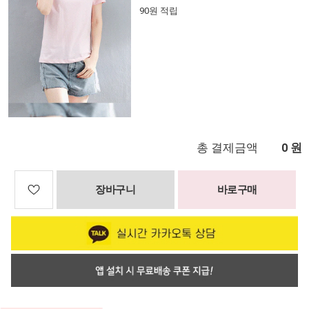
90원 적립
총 결제금액
원
0
장바구니
바로구매