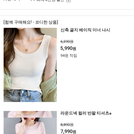
[함께 구매해요! - 코디한 상품]
신축 골지 베이직 이너 나시
6,390원
5,990
원
94원 적립
라운드넥 컬러 반팔 티셔츠※
8,890원
7,990
원