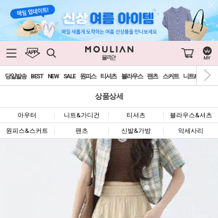
당일발송
BEST
NEW
SALE
원피스
티셔츠
블라우스
팬츠
스커트
니트&가디건
상품상세
아우터
니트&가디건
티셔츠
블라우스&셔츠
원피스&스커트
팬츠
신발&가방
악세사리