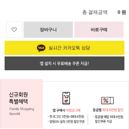
총 결제금액
원
0
장바구니
바로구매