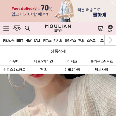
0
당일발송
BEST
NEW
SALE
원피스
티셔츠
블라우스
팬츠
스커트
니트&가디건
상품상세
아우터
니트&가디건
티셔츠
블라우스&셔츠
원피스&스커트
팬츠
신발&가방
악세사리