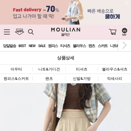
당일발송
BEST
NEW
SALE
원피스
티셔츠
블라우스
팬츠
스커트
니트&가디건
상품상세
아우터
니트&가디건
티셔츠
블라우스&셔츠
원피스&스커트
팬츠
신발&가방
악세사리