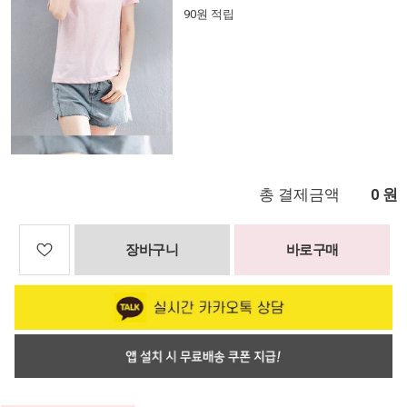
90원 적립
총 결제금액
원
0
장바구니
바로구매