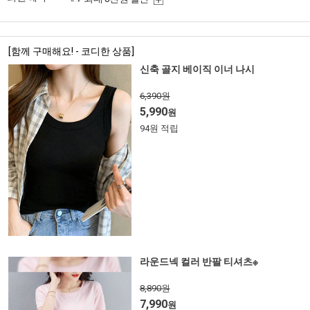
[함께 구매해요! - 코디한 상품]
신축 골지 베이직 이너 나시
6,390원
5,990
원
94원 적립
라운드넥 컬러 반팔 티셔츠※
8,890원
7,990
원