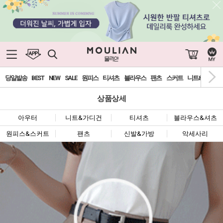
0
당일발송
BEST
NEW
SALE
원피스
티셔츠
블라우스
팬츠
스커트
니트&가디건
상품상세
아우터
니트&가디건
티셔츠
블라우스&셔츠
원피스&스커트
팬츠
신발&가방
악세사리