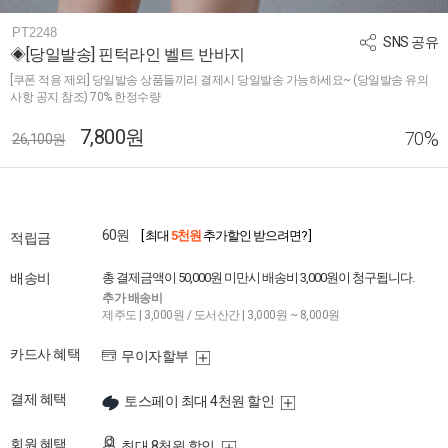
PT2248
SNS 공유
◈[당일발송] 핀턱라인 벨트 반바지
[쿠폰 적용 제외] 당일발송 상품들끼리 결제시 당일발송 가능하세요~ (당일발송 유의
사항 공지 참조) 70% 한정수량
7,800원
%
70
26,100원
60원
[ 최대
5천원
추가할인 받으려면? ]
적립금
배송비
총 결제금액이 50,000원 미만시 배송비 3,000원이 청구됩니다.
추가 배송비
제주도 | 3,000원 / 도서산간 | 3,000원 ~ 8,000원
카드사 혜택
무이자할부
결제 혜택
토스페이 최대 4천원 할인
회원 혜택
최대 8천원 할인