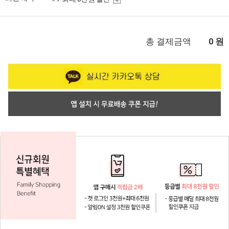
총 결제금액
원
0