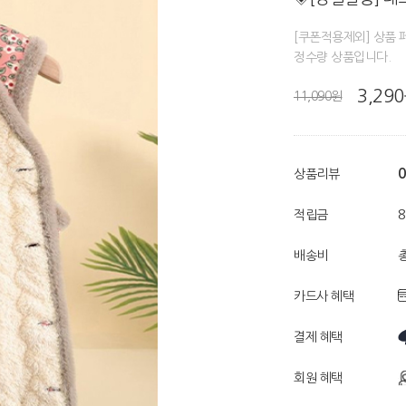
[쿠폰적용제외] 상품 
정수량 상품입니다.
3,29
11,090원
0
상품리뷰
적립금
배송비
총
카드사 혜택
결제 혜택
회원 혜택