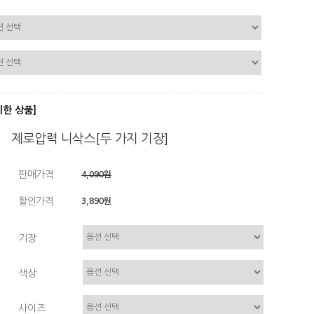
디한 상품]
제로압력 니삭스[두 가지 기장]
판매가격
4,090원
할인가격
3,890원
기장
색상
사이즈