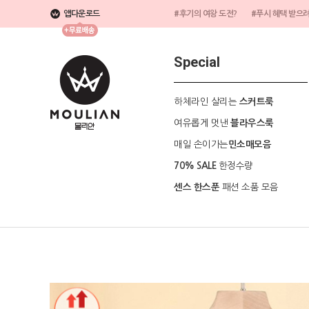
앱다운로드
#후기의 여왕 도전?
#푸시 혜택 받으
Special
하체라인 살리는
스커트룩
여유롭게 멋낸
블라우스룩
매일 손이가는
민소매모음
한정수량
70% SALE
패션 소품 모음
센스 한스푼