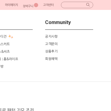
마이페이지
고객센터
장바구니
Community
가디건
공지사항
고객문의
&스커트
상품후기
스&셔츠
회원혜택
리
홈&라이프
|
가방
트로 패턴 기모 조끼