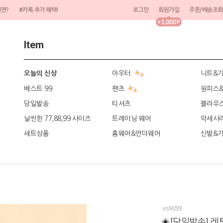
려면?
#카톡 추가 혜택!
로그인
회원가입
주문/배송조회
Item
아우터
니트&
오늘의 신상
베스트 99
팬츠
원피스
당일발송
티셔츠
블라우
날씬한 77,88,99 사이즈
트레이닝 웨어
악세사
세트상품
홈웨어&언더웨어
신발&
vs1659
◈[당일발송] 레