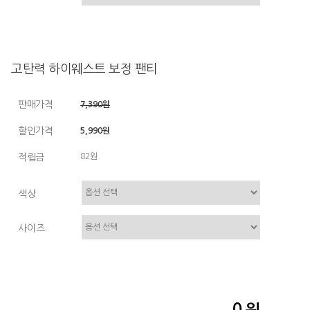
고탄력 하이웨스트 보정 팬티
판매가격
7,390원
할인가격
5,990원
적립금
82원
색상
사이즈