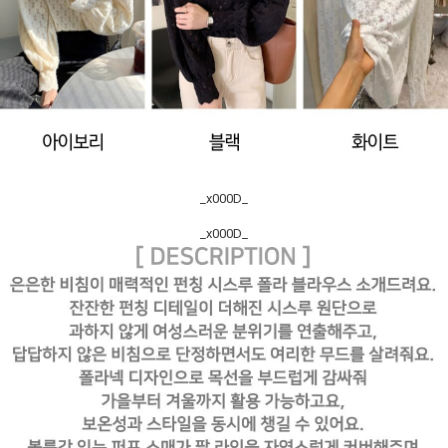
_x000D_
_x000D_