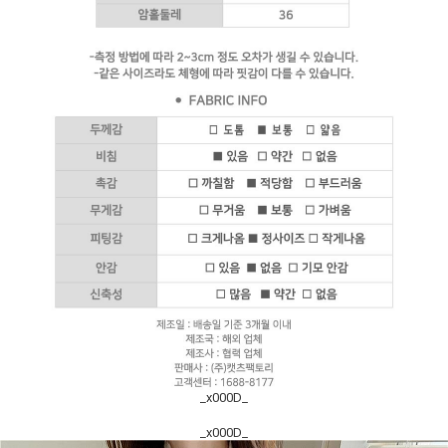
_x000D_
_x000D_