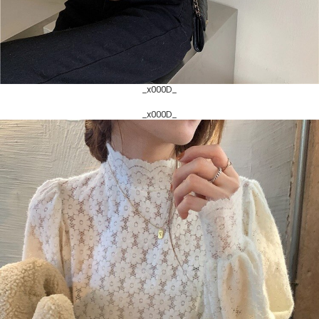
_x000D_
_x000D_