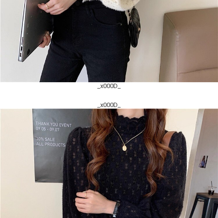
_x000D_
_x000D_