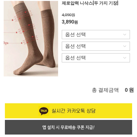
제로압력 니삭스[두 가지 기장]
4,090원
3,890
원
총 결제금액
원
0