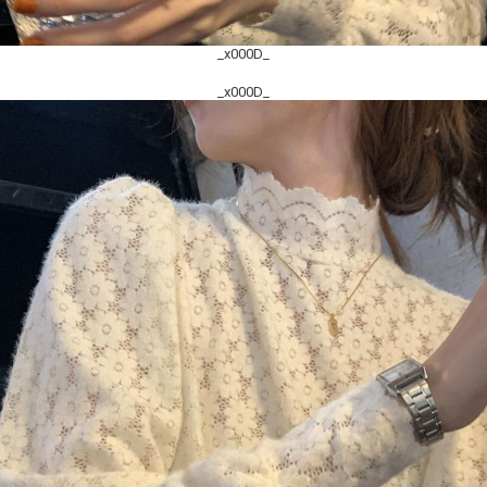
_x000D_
_x000D_