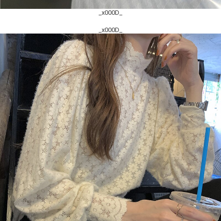
_x000D_
_x000D_