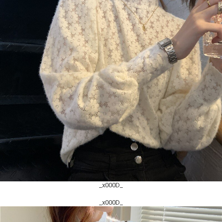
_x000D_
_x000D_