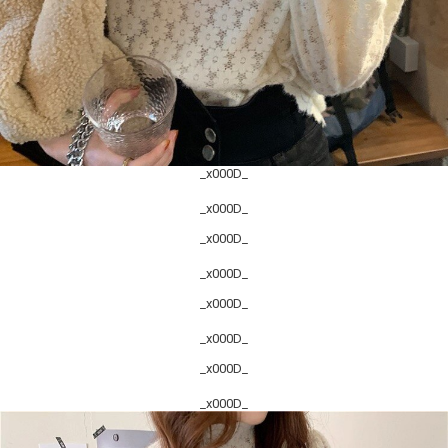
_x000D_
_x000D_