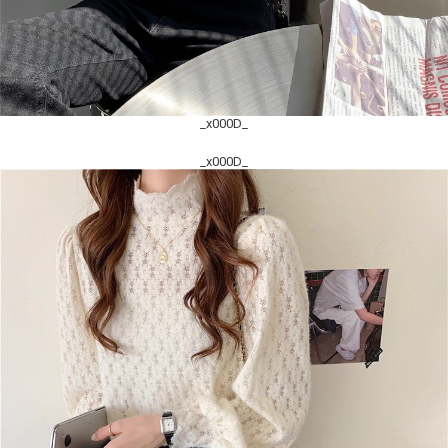
_x000D_
_x000D_