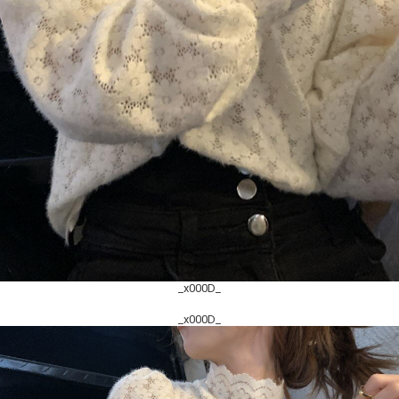
_x000D_
_x000D_