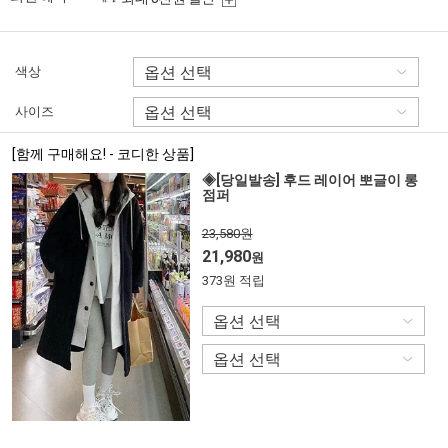
색상
사이즈
[함께 구매해요! - 코디한 상품]
◈[당일발송] 후드 레이어 뽀글이 롱
점퍼
23,580원
21,980
원
373원 적립