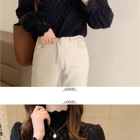
_x000D_
_x000D_