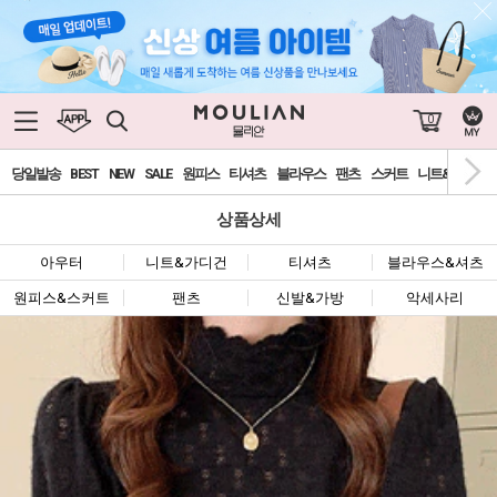
0
당일발송
BEST
NEW
SALE
원피스
티셔츠
블라우스
팬츠
스커트
니트&가디건
상품상세
아우터
니트&가디건
티셔츠
블라우스&셔츠
원피스&스커트
팬츠
신발&가방
악세사리