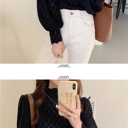
_x000D_
_x000D_