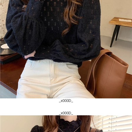
_x000D_
_x000D_