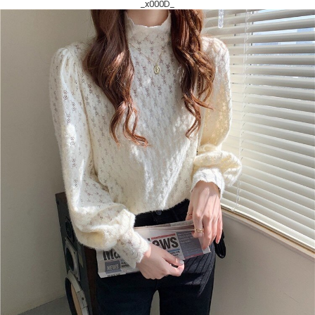
_x000D_
_x000D_