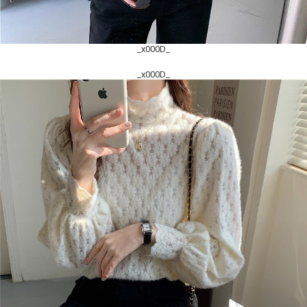
_x000D_
_x000D_