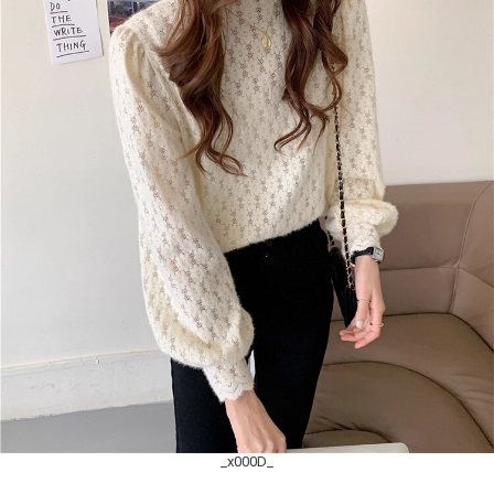
_x000D_
_x000D_