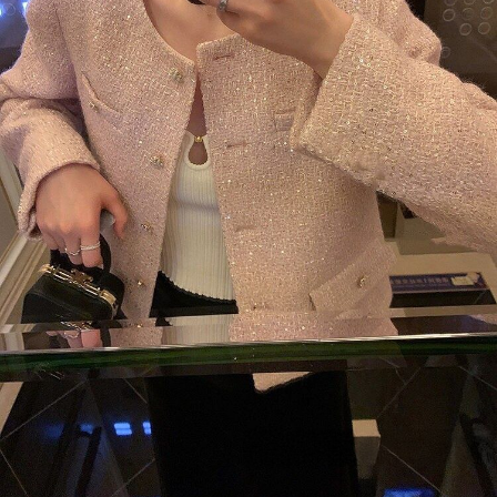
_x000D_
_x000D_