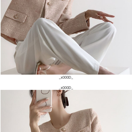
_x000D_
_x000D_