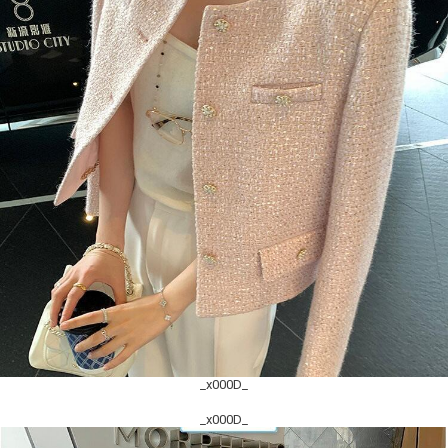
_x000D_
_x000D_