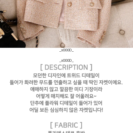
_x000D_
_x000D_