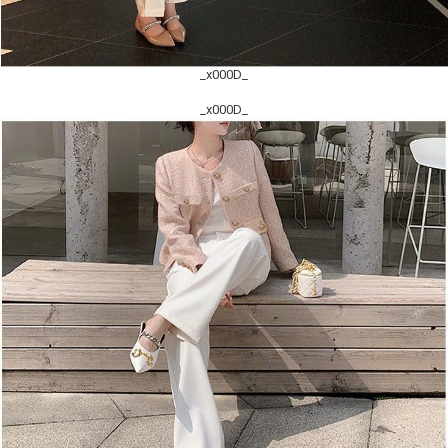
_x000D_
_x000D_