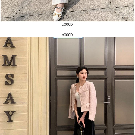
_x000D_
_x000D_