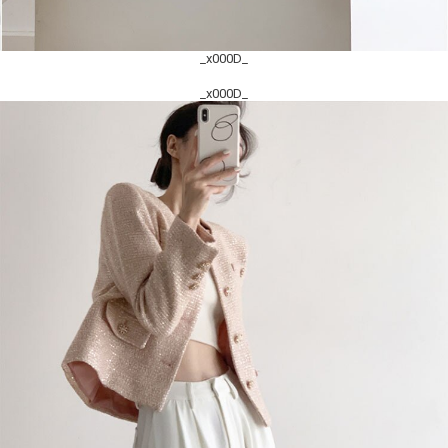
_x000D_
_x000D_