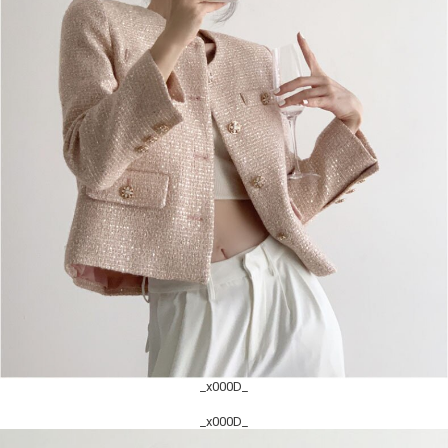
_x000D_
_x000D_