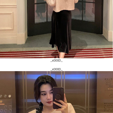
_x000D_
_x000D_