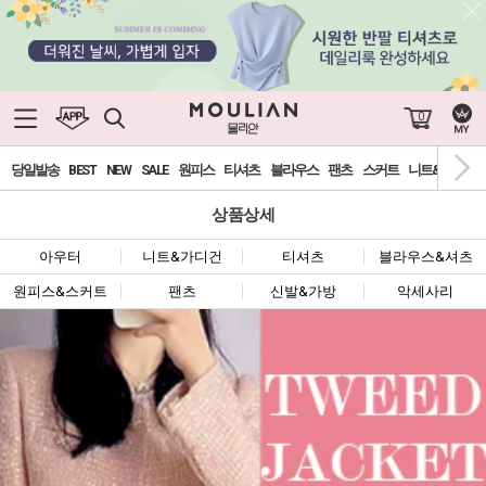
0
당일발송
BEST
NEW
SALE
원피스
티셔츠
블라우스
팬츠
스커트
니트&가디건
상품상세
아우터
니트&가디건
티셔츠
블라우스&셔츠
원피스&스커트
팬츠
신발&가방
악세사리