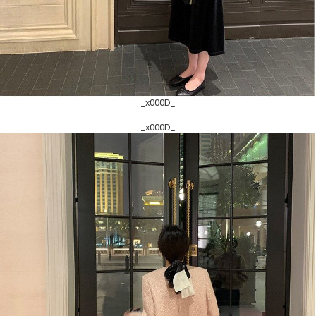
_x000D_
_x000D_