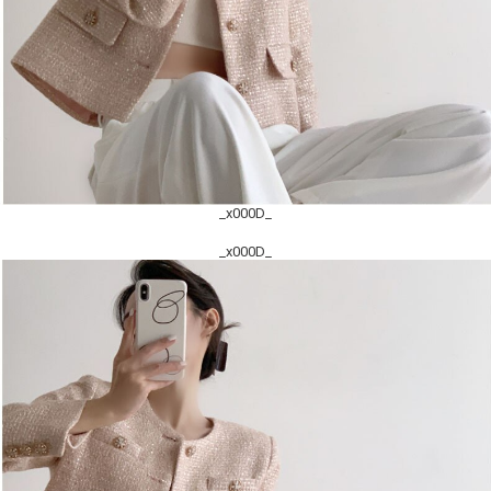
_x000D_
_x000D_