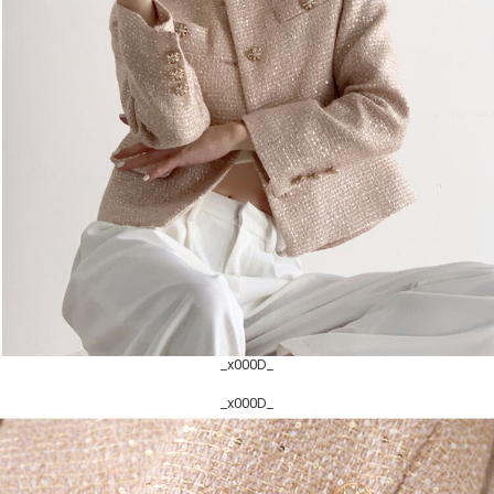
_x000D_
_x000D_