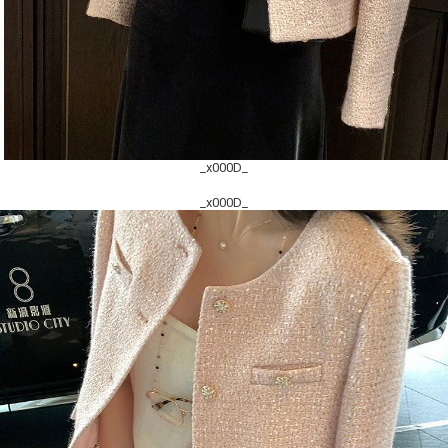
_x000D_
_x000D_