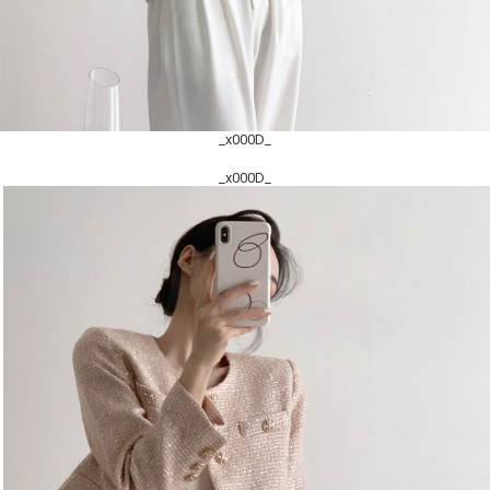
_x000D_
_x000D_