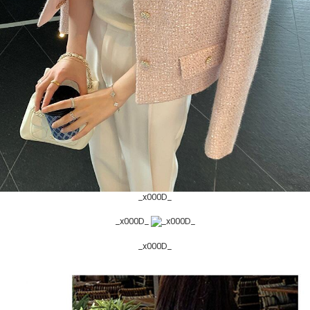
_x000D_
_x000D_