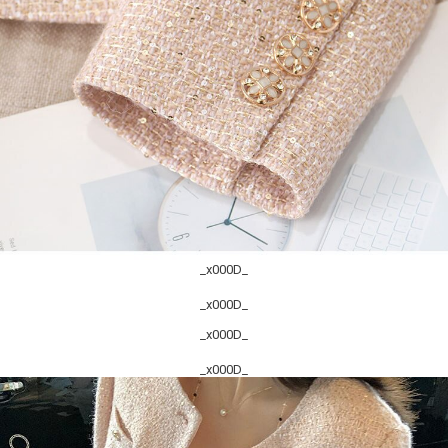
_x000D_
_x000D_