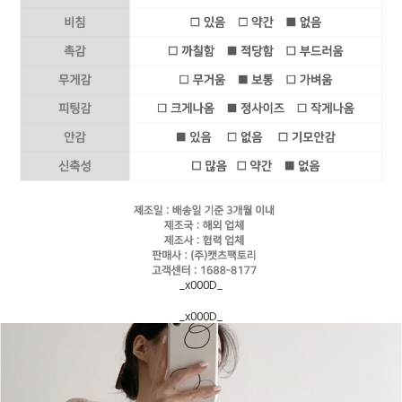
_x000D_
_x000D_