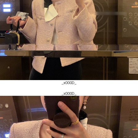
_x000D_
_x000D_