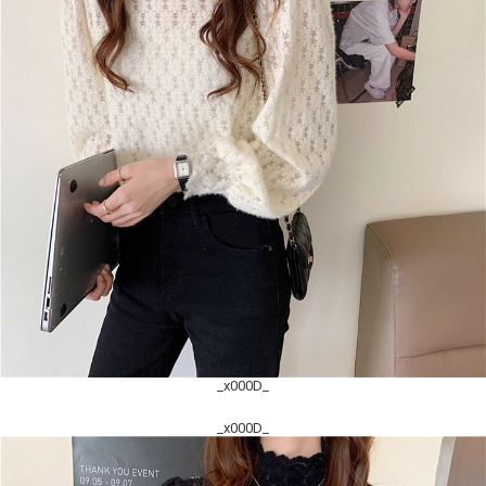
_x000D_
_x000D_