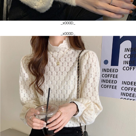
_x000D_
_x000D_