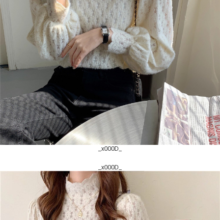
_x000D_
_x000D_