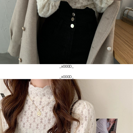
_x000D_
_x000D_