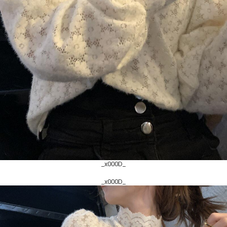
_x000D_
_x000D_