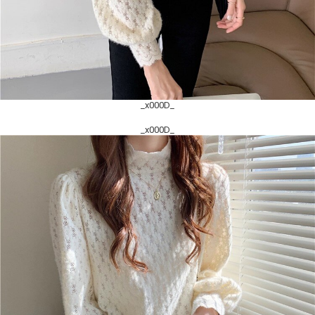
_x000D_
_x000D_