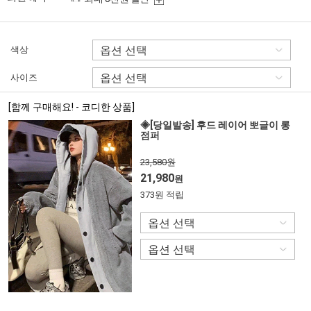
색상
사이즈
[함께 구매해요! - 코디한 상품]
◈[당일발송] 후드 레이어 뽀글이 롱
점퍼
23,580원
21,980
원
373원 적립