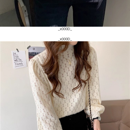
_x000D_
_x000D_