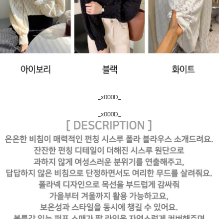
_x000D_
_x000D_