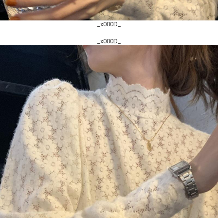
_x000D_
_x000D_