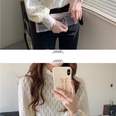
_x000D_
_x000D_