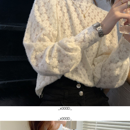
_x000D_
_x000D_