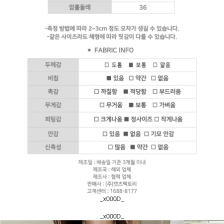
_x000D_
_x000D_