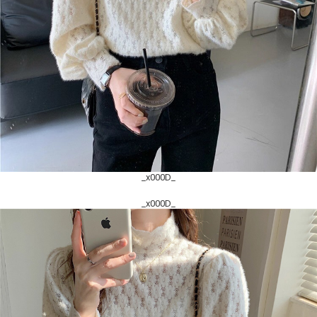
_x000D_
_x000D_