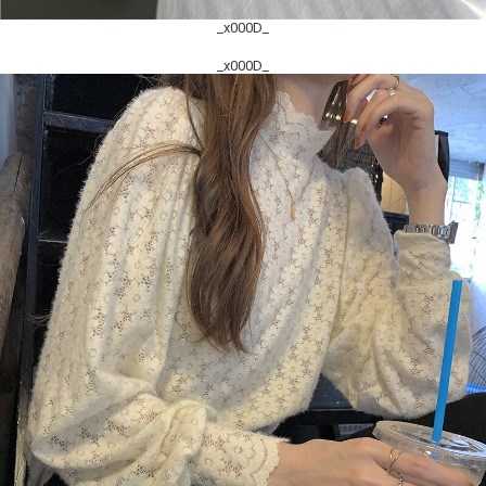
_x000D_
_x000D_