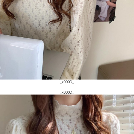
_x000D_
_x000D_