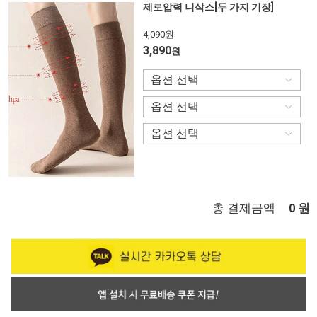
제로압력 니삭스[두 가지 기장]
4,090원
3,890
원
총 결제금액
원
0