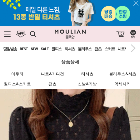
0
당일발송
BEST
NEW
SALE
원피스
티셔츠
블라우스
팬츠
스커트
니트&가디건
상품상세
아우터
니트&가디건
티셔츠
블라우스&셔츠
원피스&스커트
팬츠
신발&가방
악세사리