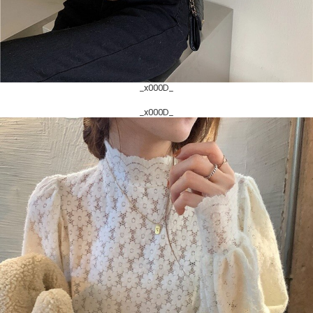
_x000D_
_x000D_