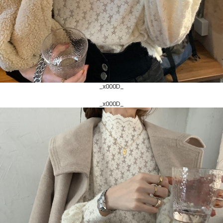
_x000D_
_x000D_