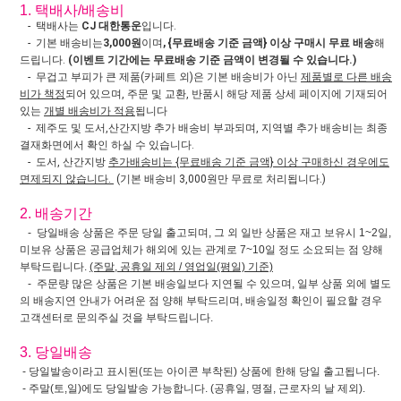
1. 택배사/배송비
- 택배사는
CJ 대한통운
입니다.
- 기본 배송비는
3,000원
이며
, {무료배송 기준 금액} 이상 구매시 무료 배송
해
드립니다.
(이벤트 기간에는 무료배송 기준 금액이 변경될 수 있습니다.)
- 무겁고 부피가 큰 제품(카페트 외)은 기본 배송비가 아닌
제품별로 다른 배송
비가 책정
되어 있으며, 주문 및 교환, 반품시 해당 제품 상세 페이지에 기재되어
있는
개별 배송비가 적용
됩니다
- 제주도 및 도서,산간지방 추가 배송비 부과되며, 지역별 추가 배송비는 최종
결재화면에서 확인 하실 수 있습니다.
- 도서, 산간지방
추가배송비는 {무료배송 기준 금액} 이상 구매하신 경우에도
면제되지 않습니다.
(기본 배송비 3,000원만 무료로 처리됩니다.)
2. 배송기간
- 당일배송 상품은 주문 당일 출고되며, 그 외 일반 상품은 재고 보유시 1~2일,
미보유 상품은 공급업체가 해외에 있는 관계로 7~10일 정도 소요되는 점 양해
부탁드립니다.
(주말, 공휴일 제외 / 영업일(평일) 기준)
- 주문량 많은 상품은 기본 배송일보다 지연될 수 있으며, 일부 상품 외에 별도
의 배송지연 안내가 어려운 점 양해 부탁드리며, 배송일정 확인이 필요할 경우
고객센터로 문의주실 것을 부탁드립니다.
3. 당일배송
- 당일발송이라고 표시된(또는 아이콘 부착된) 상품에 한해 당일 출고됩니다.
- 주말(토,일)에도 당일발송 가능합니다. (공휴일, 명절, 근로자의 날 제외).