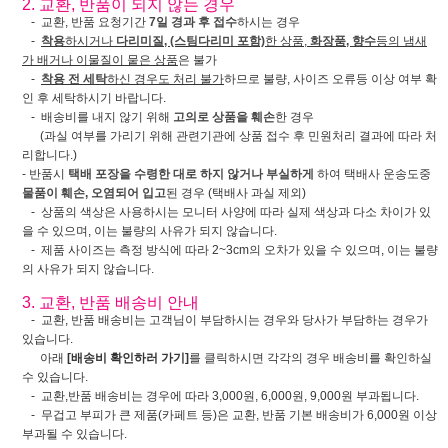
2. 교환, 반품이 되지 않는 경우
- 교환, 반품 요청기간
7일 경과 후 접수
하시는 경우
-
착용
하시거나
다리미질, (스팀다리미 포함)
한 상품,
화장품, 향수
등의 냄새
가 배거나 이물질이 뭍은 상품
은 불가
-
착용 전 세탁
하신 경우도 처리 불가
하므로 불량, 사이즈 오류등 이상 여부 확
인 후 세탁하시기 바랍니다.
- 배송비를 내지 않기 위해
고의로 상품을 훼손
한 경우
(과실 여부를 가리기 위해 관련기관에 상품 접수 후 민원처리 결과에 따라 처
리합니다.)
- 반품시
택배 포장을 수령한 대로 하지 않거나 부실하게
하여 택배사 운송도중
물품이 훼손, 오염되어 입고
된 경우 (택배사 과실 제외)
- 상품의 색상은 사용하시는 모니터 사양에 따라 실제 색상과 다소 차이가 있
을 수 있으며, 이는 불량의 사유가 되지 않습니다.
- 제품 사이즈는 측정 방식에 따라 2~3cm의 오차가 있을 수 있으며, 이는 불량
의 사유가 되지 않습니다.
3. 교환, 반품 배송비 안내
- 교환, 반품 배송비는 고객님이 부담하시는 경우와 당사가 부담하는 경우가
있습니다.
아래
[배송비 확인하러 가기]
를 클릭하시면 각각의 경우 배송비를 확인하실
수 있습니다.
- 교환,반품 배송비는 경우에 따라 3,000원, 6,000원, 9,000원 부과됩니다.
- 무겁고 부피가 큰 제품(카페트 등)은 교환, 반품 기본 배송비가 6,000원 이상
부과될 수 있습니다.