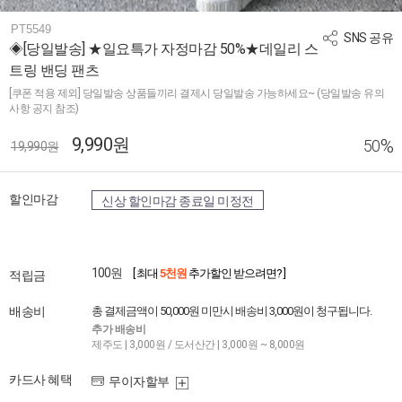
PT5549
SNS 공유
◈[당일발송] ★일요특가 자정마감 50%★데일리 스
트링 밴딩 팬츠
[쿠폰 적용 제외] 당일발송 상품들끼리 결제시 당일발송 가능하세요~ (당일발송 유의
사항 공지 참조)
9,990원
%
50
19,990원
할인마감
신상 할인마감 종료일 미정전
100원
[ 최대
5천원
추가할인 받으려면? ]
적립금
배송비
총 결제금액이 50,000원 미만시 배송비 3,000원이 청구됩니다.
추가 배송비
제주도 | 3,000원 / 도서산간 | 3,000원 ~ 8,000원
카드사 혜택
무이자할부