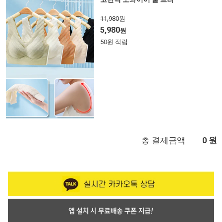
11,980원
5,980
원
50원 적립
총 결제금액
원
0