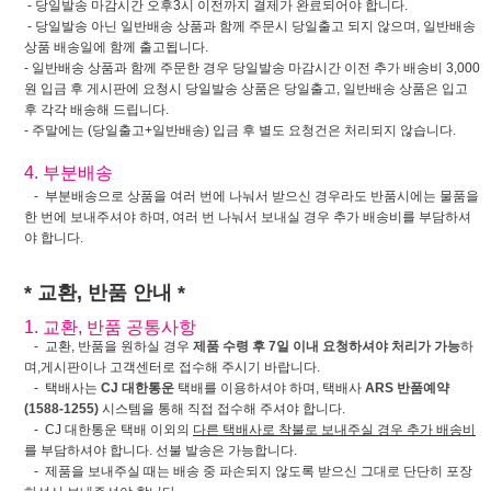
- 당일발송 마감시간 오후3시 이전까지 결제가 완료되어야 합니다.
- 당일발송 아닌 일반배송 상품과 함께 주문시 당일출고 되지 않으며, 일반배송
상품 배송일에 함께 출고됩니다.
- 일반배송 상품과 함께 주문한 경우 당일발송 마감시간 이전 추가 배송비 3,000
원 입금 후 게시판에 요청시 당일발송 상품은 당일출고, 일반배송 상품은 입고
후 각각 배송해 드립니다.
- 주말에는 (당일출고+일반배송) 입금 후 별도 요청건은 처리되지 않습니다.
4. 부분배송
- 부분배송으로 상품을 여러 번에 나눠서 받으신 경우라도 반품시에는 물품을
한 번에 보내주셔야 하며, 여러 번 나눠서 보내실 경우 추가 배송비를 부담하셔
야 합니다.
* 교환, 반품 안내 *
1. 교환, 반품 공통사항
- 교환, 반품을 원하실 경우
제품 수령 후 7일 이내 요청하셔야 처리가 가능
하
며,게시판이나 고객센터로 접수해 주시기 바랍니다.
- 택배사는
CJ 대한통운
택배를 이용하셔야 하며, 택배사
ARS 반품예약
(1588-1255)
시스템을 통해 직접 접수해 주셔야 합니다.
- CJ 대한통운 택배 이외의
다른 택배사로 착불로 보내주실 경우 추가 배송비
를 부담하셔야 합니다. 선불 발송은 가능합니다.
- 제품을 보내주실 때는 배송 중 파손되지 않도록 받으신 그대로 단단히 포장