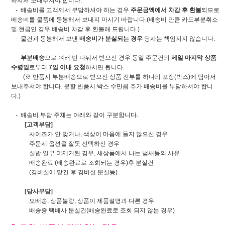
하셔서 보내주셔야 합니다.
- 배송비를 고객께서 부담하셔야 하는 경우
주문금액에서 차감 후 환불
되므로
배송비를 물품에 동봉해서 보내지 마시기 바랍니다.(배송비 만큼 카드부분취소
및 현금인 경우 배송비 차감 후 환불해 드립니다.)
- 물건과 동봉해서 보낸
배송비가 분실되는 경우
당사는 책임지지 않습니다.
-
부분배송
으로 여러 번 나눠서 받으신 경우 동일 주문건의
제일 마지막 상품
수령일
로부터
7일 이내 요청
하시면 됩니다.
(※ 반품시 부분배송으로 받으신 상품 전부를 하나의 포장(박스)에 담아서
보내주셔야 합니다. 분할 반품시 박스 수만큼 추가 배송비를 부담하셔야 합니
다.)
- 배송비 부담 주체는 아래와 같이 구분합니다.
[고객부담]
사이즈가 안 맞거나, 색상이 마음에 들지 않으신 경우
주문시 옵션을 잘못 선택하신 경우
실밥 일부 미제거된 경우, 새상품에서 나는 냄새등의 사유
배송완료 (배송완료로 조회되는 경우)후 분실건
(경비실에 맡긴 후 경비실 분실등)
[당사부담]
오배송, 상품불량, 상품이 제품설명과 다른 경우
배송중 택배사 분실건(배송완료로 조회 되지 않는 경우)