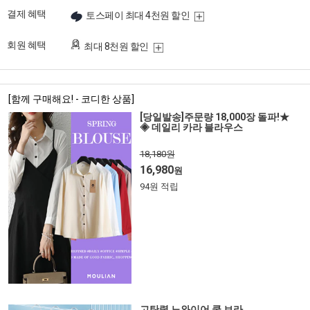
결제 혜택
토스페이 최대 4천원 할인
회원 혜택
최대 8천원 할인
[함께 구매해요! - 코디한 상품]
[당일발송]주문량 18,000장 돌파!★
◈ 데일리 카라 블라우스
18,180원
16,980
원
94원 적립
고탄력 노와이어 쿨 브라