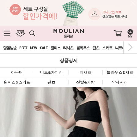
당일발송
BEST
NEW
SALE
원피스
티셔츠
블라우스
팬츠
스커트
니트&가디건
상품상세
아우터
니트&가디건
티셔츠
블라우스&셔츠
원피스&스커트
팬츠
신발&가방
악세사리