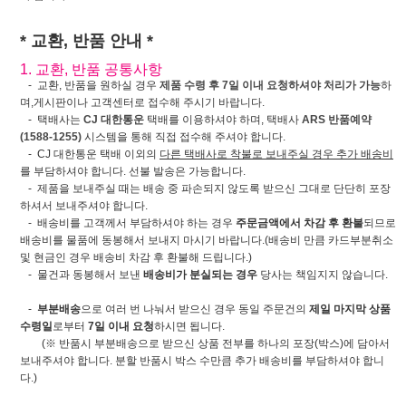
* 교환, 반품 안내 *
1. 교환, 반품 공통사항
- 교환, 반품을 원하실 경우
제품 수령 후 7일 이내 요청하셔야 처리가 가능
하
며,게시판이나 고객센터로 접수해 주시기 바랍니다.
- 택배사는
CJ 대한통운
택배를 이용하셔야 하며, 택배사
ARS 반품예약
(1588-1255)
시스템을 통해 직접 접수해 주셔야 합니다.
- CJ 대한통운 택배 이외의
다른 택배사로 착불로 보내주실 경우 추가 배송비
를 부담하셔야 합니다. 선불 발송은 가능합니다.
- 제품을 보내주실 때는 배송 중 파손되지 않도록 받으신 그대로 단단히 포장
하셔서 보내주셔야 합니다.
- 배송비를 고객께서 부담하셔야 하는 경우
주문금액에서 차감 후 환불
되므로
배송비를 물품에 동봉해서 보내지 마시기 바랍니다.(배송비 만큼 카드부분취소
및 현금인 경우 배송비 차감 후 환불해 드립니다.)
- 물건과 동봉해서 보낸
배송비가 분실되는 경우
당사는 책임지지 않습니다.
-
부분배송
으로 여러 번 나눠서 받으신 경우 동일 주문건의
제일 마지막 상품
수령일
로부터
7일 이내 요청
하시면 됩니다.
(※ 반품시 부분배송으로 받으신 상품 전부를 하나의 포장(박스)에 담아서
보내주셔야 합니다. 분할 반품시 박스 수만큼 추가 배송비를 부담하셔야 합니
다.)