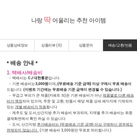
딱
나랑
어울리는 추천 아이템
상품상세정보
상품리뷰 (
0
)
상품문의
배송/교환/반품
* 배송 안내 *
1. 택배사/배송비
- 택배사는
CJ 대한통운
입니다.
- 기본 배송비는
3,000원
이며
, {무료배송 기준 금액} 이상 구매시 무료 배송
해
드립니다.
(이벤트 기간에는 무료배송 기준 금액이 변경될 수 있습니다.)
- 무겁고 부피가 큰 제품(카페트 외)은 기본 배송비가 아닌
제품별로 다른 배송
비가 책정
되어 있으며, 주문 및 교환, 반품시 해당 제품 상세 페이지에 기재되어
있는
개별 배송비가 적용
됩니다
- 제주도 및 도서,산간지방 추가 배송비 부과되며, 지역별 추가 배송비는 최종
결재화면에서 확인 하실 수 있습니다.
- 도서, 산간지방
추가배송비는 {무료배송 기준 금액} 이상 구매하신 경우에도
면제되지 않습니다.
(기본 배송비 3,000원만 무료로 처리됩니다.)