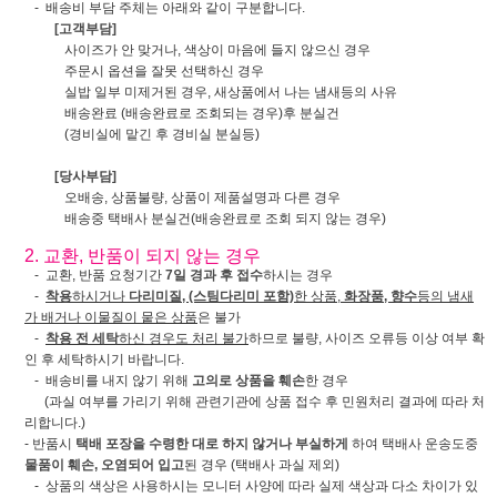
- 배송비 부담 주체는 아래와 같이 구분합니다.
[고객부담]
사이즈가 안 맞거나, 색상이 마음에 들지 않으신 경우
주문시 옵션을 잘못 선택하신 경우
실밥 일부 미제거된 경우, 새상품에서 나는 냄새등의 사유
배송완료 (배송완료로 조회되는 경우)후 분실건
(경비실에 맡긴 후 경비실 분실등)
[당사부담]
오배송, 상품불량, 상품이 제품설명과 다른 경우
배송중 택배사 분실건(배송완료로 조회 되지 않는 경우)
2. 교환, 반품이 되지 않는 경우
- 교환, 반품 요청기간
7일 경과 후 접수
하시는 경우
-
착용
하시거나
다리미질, (스팀다리미 포함)
한 상품,
화장품, 향수
등의 냄새
가 배거나 이물질이 뭍은 상품
은 불가
-
착용 전 세탁
하신 경우도 처리 불가
하므로 불량, 사이즈 오류등 이상 여부 확
인 후 세탁하시기 바랍니다.
- 배송비를 내지 않기 위해
고의로 상품을 훼손
한 경우
(과실 여부를 가리기 위해 관련기관에 상품 접수 후 민원처리 결과에 따라 처
리합니다.)
- 반품시
택배 포장을 수령한 대로 하지 않거나 부실하게
하여 택배사 운송도중
물품이 훼손, 오염되어 입고
된 경우 (택배사 과실 제외)
- 상품의 색상은 사용하시는 모니터 사양에 따라 실제 색상과 다소 차이가 있