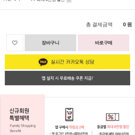
총 결제금액
원
0
장바구니
바로구매