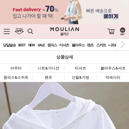
0
당일발송
BEST
NEW
SALE
원피스
티셔츠
블라우스
팬츠
스커트
니트&가디건
상품상세
아우터
니트&가디건
티셔츠
블라우스&셔츠
원피스&스커트
팬츠
신발&가방
악세사리