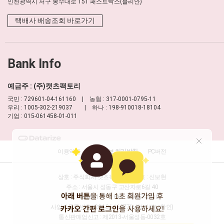
인천광역시 서구 봉수대로 151 패스트박스(뮬리안)
택배사 배송조회 바로가기
Bank Info
예금주 : (주)캣츠팩토리
국민 : 729601-04-161160 | 농협 : 317-0001-0795-11
우리 : 1005-302-219037 | 하나 : 198-910018-18104
기업 : 015-061458-01-011
이용약관
개인정보 처리방침
PC버전
상호 : 주식회사 캣츠팩토리
대표 : 신보현
주소 : 서울시 성동구 고산자로6길 40
TEL : 1688-8177
FAX : 02-457-2330
사업자등록번호 : 204-86-16277
(사업자정보확인)
통신판매업신고 : 제2013-서울성동-0032호