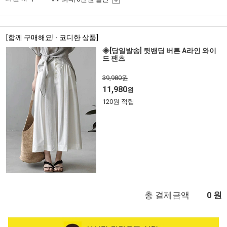
[함께 구매해요! - 코디한 상품]
◈[당일발송] 뒷밴딩 버튼 A라인 와이
드 팬츠
39,980원
11,980
원
120원 적립
총 결제금액
원
0