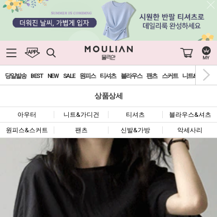
당일발송
BEST
NEW
SALE
원피스
티셔츠
블라우스
팬츠
스커트
니트&가디건
상품상세
아우터
니트&가디건
티셔츠
블라우스&셔츠
원피스&스커트
팬츠
신발&가방
악세사리