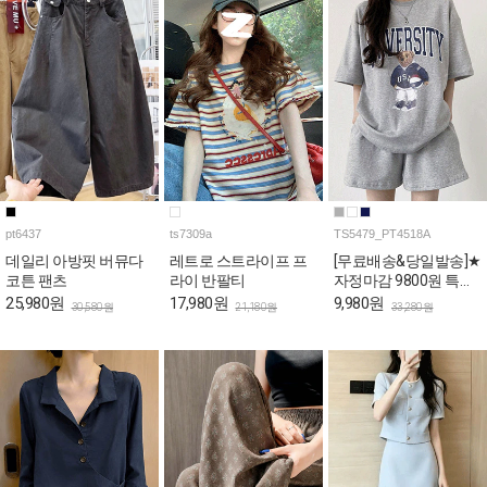
pt6437
ts7309a
TS5479_PT4518A
데일리 아방핏 버뮤다
레트로 스트라이프 프
[무료배송&당일발송]★
코튼 팬츠
라이 반팔티
자정마감 9800원 특가
★캐주얼 베어 박시 티
25,980원
17,980원
9,980원
30,580원
21,180원
33,280원
셔츠+숏팬츠 2SET