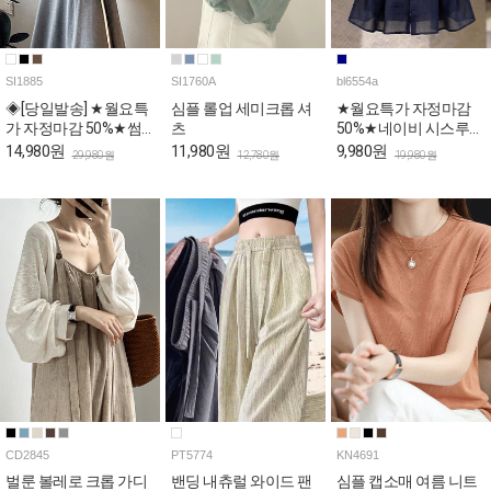
SI1885
SI1760A
bl6554a
◈[당일발송] ★월요특
심플 롤업 세미크롭 셔
★월요특가 자정마감
가 자정마감 50%★썸
츠
50%★네이비 시스루
머 크롭 시스루 셔츠
퍼프 페플럼 블라우스
14,980원
11,980원
9,980원
29,980원
12,780원
19,980원
CD2845
PT5774
KN4691
벌룬 볼레로 크롭 가디
밴딩 내츄럴 와이드 팬
심플 캡소매 여름 니트