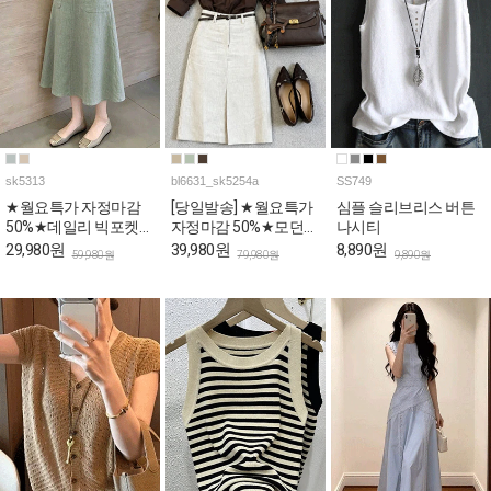
sk5313
bl6631_sk5254a
SS749
★월요특가 자정마감
[당일발송] ★월요특가
심플 슬리브리스 버튼
50%★데일리 빅포켓
자정마감 50%★모던
나시티
플레어 스커트
오피스룩 블라우스&H
29,980원
39,980원
8,890원
59,980원
79,980원
9,890원
스커트 4SET [스카프&
벨트포함]