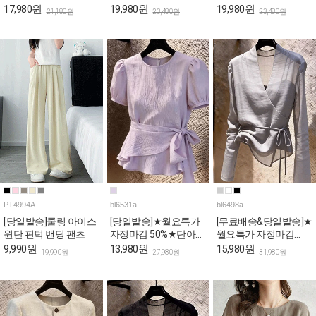
17,980원
19,980원
19,980원
21,180원
23,480원
23,480원
PT4994A
bl6531a
bl6498a
[당일발송]쿨링 아이스
[당일발송]★월요특가
[무료배송&당일발송]★
원단 핀턱 밴딩 팬츠
자정마감 50%★단아한
월요특가 자정마감
퍼플 리본랩 퍼프 블라
50%★여리핏 시스루
9,990원
13,980원
15,980원
19,990원
27,980원
31,980원
우스
브이넥 랩 블라우스