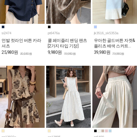
si2474
pt6476a
jk3516_sk5353a
언발 컷라인 버튼 카라
쿨 페이즐리 밴딩 팬츠
우아한 골드버튼 자켓&
셔츠
[2가지 타입 기장]
플리츠 배색 스커트
2SET
25,980원
9,980원
39,980원
30,580원
19,980원
79,980원