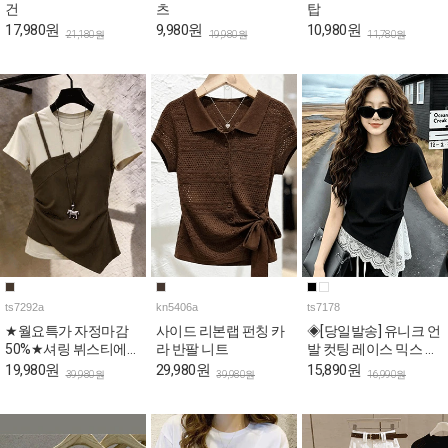
건
츠
탑
17,980원
9,980원
10,980원
21,180원
19,980원
11,780원
ts7292a
kn5406a
ts7178
★월요특가 자정마감
사이드 리본랩 펀칭 카
◈[당일발송] 유니크 언
50%★셔링 뷔스티에
라 반팔 니트
발 컷팅 레이스 믹스 슬
슬림핏 레이어드 반팔
림 반팔티
19,980원
29,980원
15,890원
39,980원
39,980원
16,990원
티