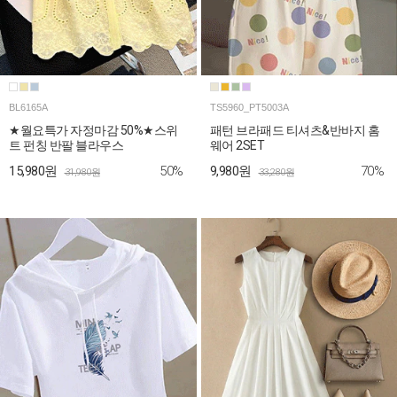
BL6165A
TS5960_PT5003A
★월요특가 자정마감 50%★스위
패턴 브라패드 티셔츠&반바지 홈
트 펀칭 반팔 블라우스
웨어 2SET
50%
70%
15,980원
9,980원
31,980원
33,280원