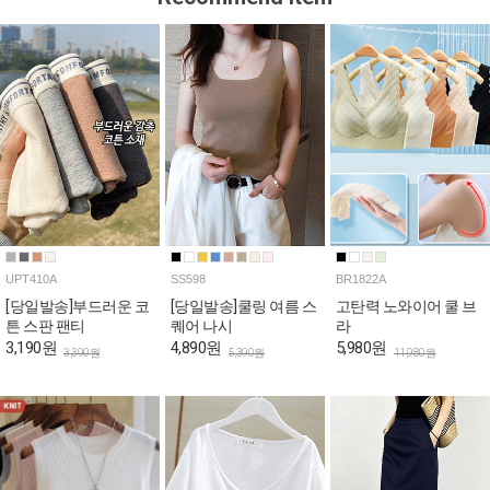
UPT410A
SS598
BR1822A
[당일발송]부드러운 코
[당일발송]쿨링 여름 스
고탄력 노와이어 쿨 브
튼 스판 팬티
퀘어 나시
라
3,190원
4,890원
5,980원
3,390원
5,390원
11,980원