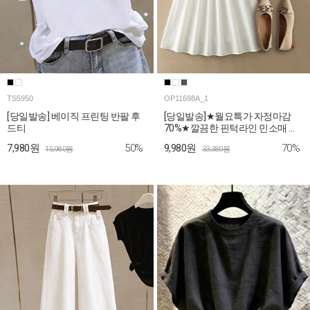
TS5950
OP11698A_1
[당일발송] 베이직 프린팅 반팔 후
[당일발송]★월요특가 자정마감
드티
70%★깔끔한 핀턱라인 민소매 롱
원피스
50%
70%
7,980원
9,980원
15,980원
33,380원