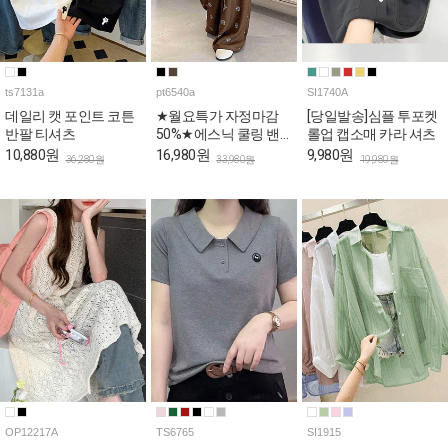
ts7131a
pt6540a
SI1740A
데일리 캣 포인트 코튼
★월요특가 자정마감
[당일발송]심플 투포켓
반팔 티셔츠
50%★에스닉 쿨링 밴
롤업 캡소매 카라 셔츠
딩 와이드 팬츠
10,880원
16,980원
9,980원
36,280원
33,980원
19,980원
OP12217A
TS6765
SI1915