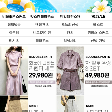
비율좋은 스커트
멋스런 블라우스
데일리 민소매
70%SALE
당일발송
밴딩 팬츠
오늘의 신상
베스트
아우터
니트 | 가디건
팬츠
원피스 | 스커트
티셔츠
블라우스
악세사리
신발 | 가방