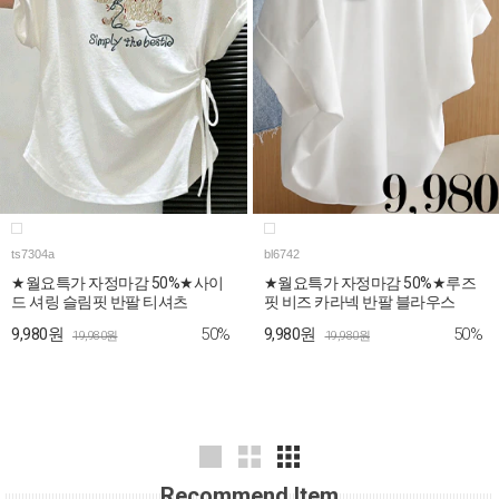
ts7304a
bl6742
★월요특가 자정마감 50%★사이
★월요특가 자정마감 50%★루즈
드 셔링 슬림핏 반팔 티셔츠
핏 비즈 카라넥 반팔 블라우스
50%
50%
9,980원
9,980원
19,980원
19,980원
Recommend Item