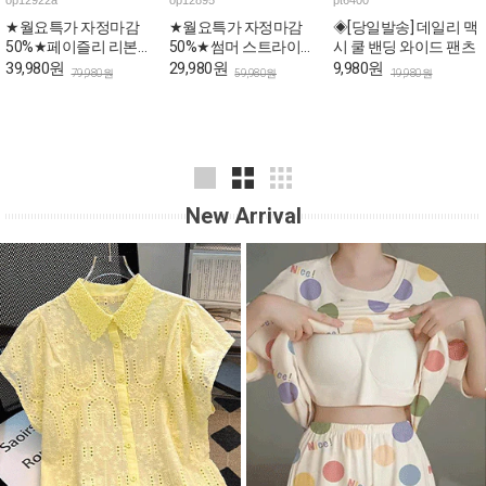
op12922a
op12895
pt6400
★월요특가 자정마감
★월요특가 자정마감
◈[당일발송] 데일리 맥
50%★페이즐리 리본
50%★썸머 스트라이프
시 쿨 밴딩 와이드 팬츠
스트랩 브이넥 미니 원
민소매 원피스
39,980원
29,980원
9,980원
79,980원
59,980원
19,980원
피스
New Arrival