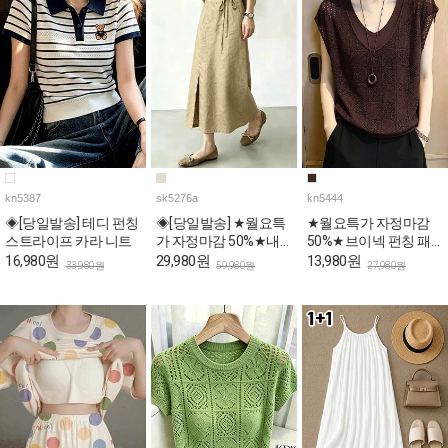
kn5387
sk5276a
kn5444
◈[당일발송] 테디 펀칭
◈[당일발송] ★월요특
★월요특가 자정마감
스트라이프 카라 니트
가 자정마감 50%★내
50%★브이넥 펀칭 패
추럴 리본 포인트 A라
턴 캡소매 니트탑
16,980원
29,980원
13,980원
33,980원
59,980원
27,980원
인 데일리 스커트