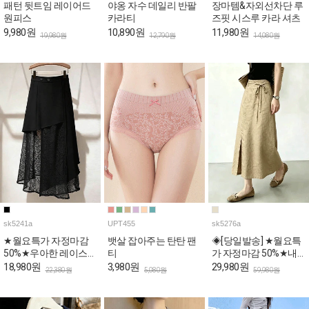
패턴 뒷트임 레이어드
야옹 자수 데일리 반팔
장마템&자외선차단 루
원피스
카라티
즈핏 시스루 카라 셔츠
9,980원
10,890원
11,980원
19,980원
12,790원
14,080원
sk5241a
UPT455
sk5276a
★월요특가 자정마감
뱃살 잡아주는 탄탄 팬
◈[당일발송] ★월요특
50%★우아한 레이스
티
가 자정마감 50%★내
레이어드 언발 스커트
추럴 리본 포인트 A라
18,980원
3,980원
29,980원
22,380원
5,080원
59,980원
인 데일리 스커트