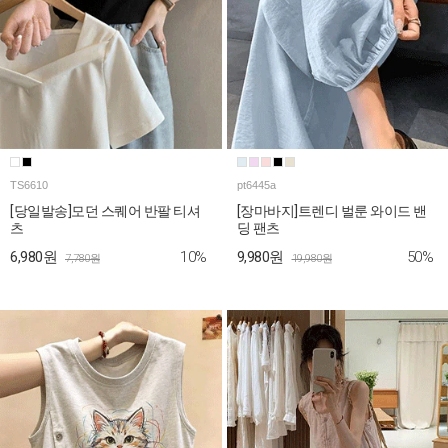
TS6610
pt6445a
[당일발송]모던 스퀘어 반팔 티셔
[장마바지]트렌디 벌룬 와이드 밴
츠
딩 팬츠
10%
50%
6,980원
9,980원
7,780원
19,980원