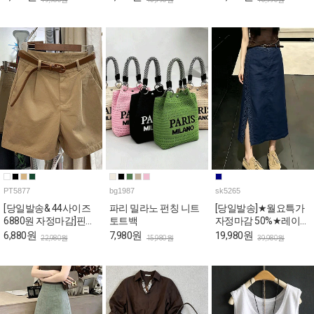
PT5877
bg1987
sk5265
[당일발송& 44사이즈
파리 밀라노 펀칭 니트
[당일발송]★월요특가
6880원 자정마감]핀턱
토트백
자정마감 50%★레이스
포인트 베이직 코튼 반
사이드 슬릿 A라인 스
6,880원
7,980원
19,980원
22,980원
15,980원
39,980원
바지
커트