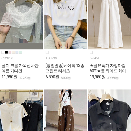
CD3260
TS5939
pt6451
골지 크롭 자외선차단
[당일발송]베이직 13종
★월요특가 자정마감
여름 가디건
프린트 티셔츠
50%★롱 와이드 화이
트 코튼 팬츠
11,980원
6,890원
19,980원
12,780원
8,090원
39,980원