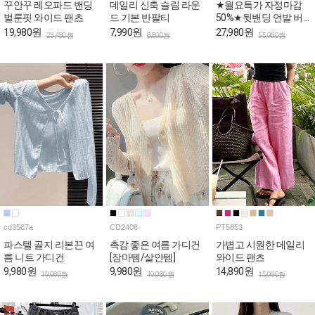
꾸안꾸 레오파드 밴딩
데일리 신축 슬림 라운
★월요특가 자정마감
벌룬핏 와이드 팬츠
드 기본 반팔티
50%★뒷밴딩 언발 버
튼 와이드 코튼 팬츠
19,980원
7,990원
27,980원
23,480원
8,890원
55,980원
cd3567a
CD2408
PT5853
파스텔 골지 리본끈 여
촉감 좋은 여름 가디건
가볍고 시원한 데일리
름 니트 가디건
[장마템/살안템]
와이드 팬츠
9,980원
9,980원
14,890원
19,980원
19,980원
15,990원