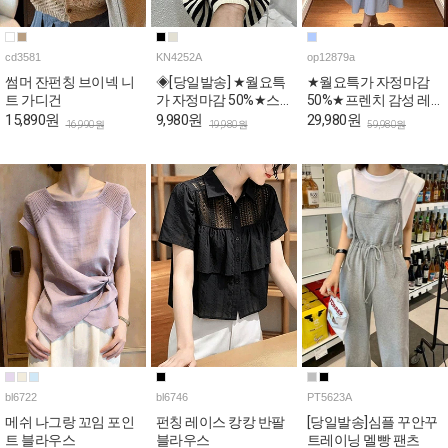
cd3581
KN4252A
op12879a
썸머 잔펀칭 브이넥 니
◈[당일발송] ★월요특
★월요특가 자정마감
트 가디건
가 자정마감 50%★스
50%★프렌치 감성 레
트라이프 민소매 여름
이스 민소매 원피스
15,890원
9,980원
29,980원
16,990원
19,980원
59,980원
니트탑
bl6722
bl6746
PT5623A
메쉬 나그랑 꼬임 포인
펀칭 레이스 캉캉 반팔
[당일발송]심플 꾸안꾸
트 블라우스
블라우스
트레이닝 멜빵 팬츠