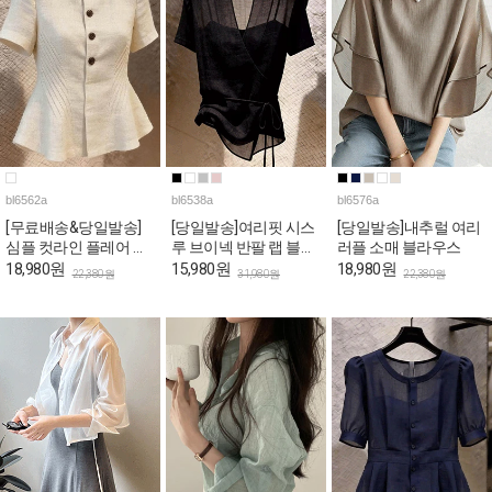
bl6562a
bl6538a
bl6576a
[무료배송&당일발송]
[당일발송]여리핏 시스
[당일발송]내추럴 여리
심플 컷라인 플레어 반
루 브이넥 반팔 랩 블라
러플 소매 블라우스
팔 블라우스
우스
18,980원
15,980원
18,980원
22,380원
31,980원
22,380원