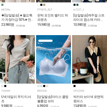
bl6708a
PT5876_BLT
ts7227_1
◈[당일발송] ★월요특
핀턱 포인트 벨티드 하
[당일발송]캐주얼 스트
가 자정마감 50%★언
프팬츠
라이프 캡소매 카라 티
발 드레이프 퍼프 스퀘
셔츠
23,980원
19,980원
10,980원
47,980원
23,480원
21,980원
어 블라우스
TS6484
BR033A
OP12382
U넥 데일리 무지 티셔
[당일발송]아이스 쿨링
빅카라 브이넥 로맨틱
츠
볼륨업 브라
원피스
9,980원
6,990원
15,890원
19,980원
13,990원
16,990원