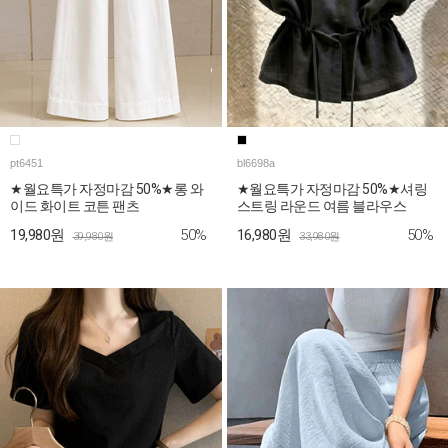
pt6451
bl6698a
★월요특가 자정마감 50%★롱 와
★월요특가 자정마감 50%★셔링
이드 화이트 코튼 팬츠
스트링 라운드 여름 블라우스
50%
50%
19,980원
16,980원
39,980원
33,980원