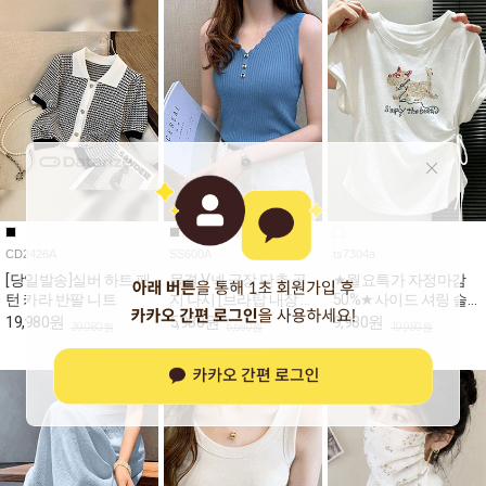
CD2426A
SS600A
ts7304a
[당일발송]실버 하트 패
물결 V넥 금장 단추 골
★월요특가 자정마감
턴 카라 반팔 니트
지 나시 [브라탑 내장 안
50%★사이드 셔링 슬
되어있음!] [일반 나시입
림핏 반팔 티셔츠
19,980원
5,980원
9,980원
39,980원
6,680원
19,980원
니다~]