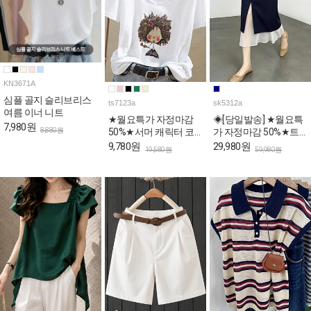
KN3671A
심플 골지 슬리브리스
ts7123a
sk5312a
여름 이너 니트
★월요특가 자정마감
◈[당일발송] ★월요특
7,980원
8,880원
50%★서머 캐릭터 코
가 자정마감 50%★트
튼 반팔 티셔츠
임 시스루 H라인 페미
9,780원
29,980원
19,580원
59,980원
닌 스커트