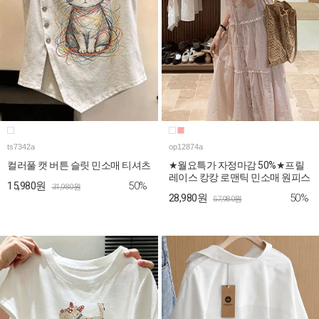
ts7342a
op12874a
컬러풀 캣 버튼 슬릿 민소매 티셔츠
★월요특가 자정마감 50%★프릴
레이스 캉캉 로맨틱 민소매 원피스
50%
15,980원
31,980원
50%
28,980원
57,980원