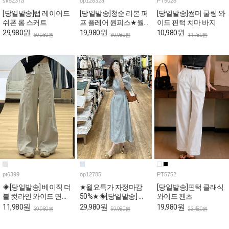
sk5237a
op12832a
PT5028
[당일발송]랩 레이어드
[당일발송]청순 리본 퍼
[당일발송]썸머 쿨링 와
쉬폰 롱 스커트
프 플레어 원피스★월
이드 핀턱 치마 바지
요특가 자정마감
29,980원
19,980원
10,980원
59,980원
39,980원
11,780원
50%★
pt6399
op12785
PT5752
◈[당일발송] 베이직 더
★월요특가 자정마감
[당일발송]핀턱 클래식
블 컷라인 와이드 면바
50%★◈[당일발송] 스
와이드 팬츠
지
퀘어넥 스카이 퍼프 롱
11,980원
29,980원
19,980원
39,980원
59,980원
23,480원
원피스