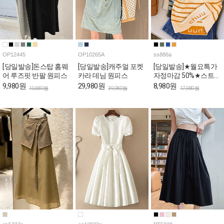
OP12445
OP10265A
ss886a
[당일발송]돈스탑 홈웨
[당일발송]캐주얼 포켓
[당일발송]★월요특가
어 루즈핏 반팔 원피스
카라 데님 원피스
자정마감 50%★스트라
이프 쫀쫀 골지 나시
9,980원
29,980원
8,980원
10,680원
39,980원
17,980원