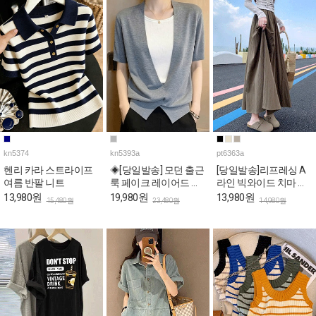
kn5374
kn5393a
pt6363a
헨리 카라 스트라이프
◈[당일발송] 모던 출근
[당일발송]리프레싱 A
여름 반팔 니트
룩 페이크 레이어드 반
라인 빅와이드 치마 밴
팔 니트
딩 팬츠
13,980원
19,980원
13,980원
15,480원
23,480원
14,980원