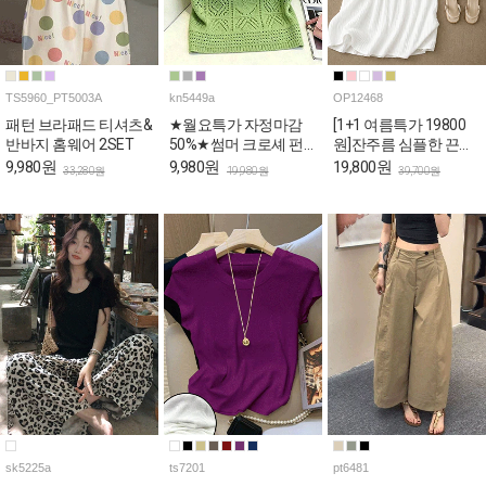
TS5960_PT5003A
kn5449a
OP12468
패턴 브라패드 티셔츠&
★월요특가 자정마감
[1+1 여름특가 19800
반바지 홈웨어 2SET
50%★썸머 크로셰 펀
원]잔주름 심플한 끈나
칭 세미크롭 반팔 니트
시 롱 원피스
9,980원
9,980원
19,800원
33,280원
19,980원
39,700원
sk5225a
ts7201
pt6481