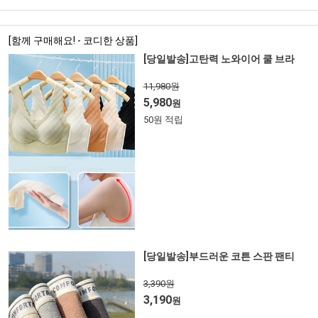
[함께 구매해요! - 코디한 상품]
[당일발송]고탄력 노와이어 쿨 브라
11,980원
5,980
원
50원 적립
[당일발송]부드러운 코튼 스판 팬티
3,390원
3,190
원