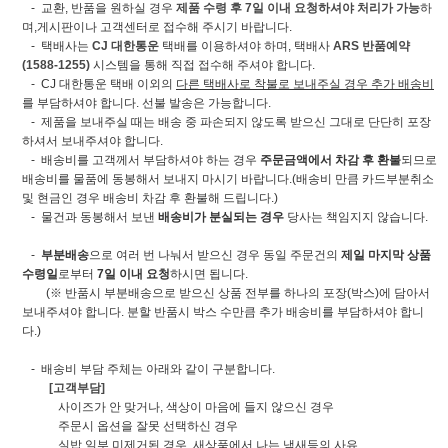
- 교환, 반품을 원하실 경우
제품 수령 후 7일 이내 요청하셔야 처리가 가능
하
며,게시판이나 고객센터로 접수해 주시기 바랍니다.
- 택배사는
CJ 대한통운
택배를 이용하셔야 하며, 택배사
ARS 반품예약
(1588-1255)
시스템을 통해 직접 접수해 주셔야 합니다.
- CJ 대한통운 택배 이외의
다른 택배사로 착불로 보내주실 경우 추가 배송비
를 부담하셔야 합니다. 선불 발송은 가능합니다.
- 제품을 보내주실 때는 배송 중 파손되지 않도록 받으신 그대로 단단히 포장
하셔서 보내주셔야 합니다.
- 배송비를 고객께서 부담하셔야 하는 경우
주문금액에서 차감 후 환불
되므로
배송비를 물품에 동봉해서 보내지 마시기 바랍니다.(배송비 만큼 카드부분취소
및 현금인 경우 배송비 차감 후 환불해 드립니다.)
- 물건과 동봉해서 보낸
배송비가 분실되는 경우
당사는 책임지지 않습니다.
-
부분배송
으로 여러 번 나눠서 받으신 경우 동일 주문건의
제일 마지막 상품
수령일
로부터
7일 이내 요청
하시면 됩니다.
(※ 반품시 부분배송으로 받으신 상품 전부를 하나의 포장(박스)에 담아서
보내주셔야 합니다. 분할 반품시 박스 수만큼 추가 배송비를 부담하셔야 합니
다.)
- 배송비 부담 주체는 아래와 같이 구분합니다.
[고객부담]
사이즈가 안 맞거나, 색상이 마음에 들지 않으신 경우
주문시 옵션을 잘못 선택하신 경우
실밥 일부 미제거된 경우, 새상품에서 나는 냄새등의 사유