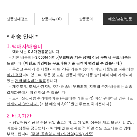
상품상세정보
상품리뷰 (
0
)
상품문의
배송/교환/반품
* 배송 안내 *
1. 택배사/배송비
- 택배사는
CJ 대한통운
입니다.
- 기본 배송비는
3,000원
이며
, {무료배송 기준 금액} 이상 구매시 무료 배송
해
드립니다.
(이벤트 기간에는 무료배송 기준 금액이 변경될 수 있습니다.)
- 무겁고 부피가 큰 제품(카페트 외)은 기본 배송비가 아닌
제품별로 다른 배송
비가 책정
되어 있으며, 주문 및 교환, 반품시 해당 제품 상세 페이지에 기재되어
있는
개별 배송비가 적용
됩니다
- 제주도 및 도서,산간지방 추가 배송비 부과되며, 지역별 추가 배송비는 최종
결재화면에서 확인 하실 수 있습니다.
- 도서, 산간지방
추가배송비는 {무료배송 기준 금액} 이상 구매하신 경우에도
면제되지 않습니다.
(기본 배송비 3,000원만 무료로 처리됩니다.)
2. 배송기간
- 당일배송 상품은 주문 당일 출고되며, 그 외 일반 상품은 재고 보유시 1~2일,
미보유 상품은 공급업체가 해외에 있는 관계로 7~10일 정도 소요되는 점 양해
부탁드립니다.
(주말, 공휴일 제외 / 영업일(평일) 기준)