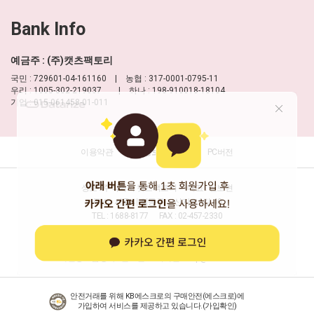
Bank Info
예금주 : (주)캣츠팩토리
국민 : 729601-04-161160 | 농협 : 317-0001-0795-11
우리 : 1005-302-219037 | 하나 : 198-910018-18104
기업 : 015-061458-01-011
이용약관
개인정보 처리방침
PC버전
상호 : 주식회사 캣츠팩토리
대표 : 신보현
주소 : 서울시 성동구 고산자로6길 40
TEL : 1688-8177
FAX : 02-457-2330
사업자등록번호 : 204-86-16277
(사업자정보확인)
통신판매업신고 : 제2013-서울성동-0032호
개인정보담당자 : 신보현
이메일 :
help@moulian.com
안전거래를 위해 KB에스크로의 구매안전(에스크로)에
가입하여 서비스를 제공하고 있습니다.(
가입확인
)