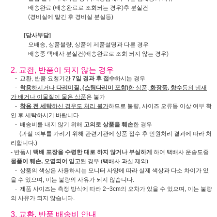
배송완료 (배송완료로 조회되는 경우)후 분실건
(경비실에 맡긴 후 경비실 분실등)
[당사부담]
오배송, 상품불량, 상품이 제품설명과 다른 경우
배송중 택배사 분실건(배송완료로 조회 되지 않는 경우)
2. 교환, 반품이 되지 않는 경우
- 교환, 반품 요청기간
7일 경과 후 접수
하시는 경우
-
착용
하시거나
다리미질, (스팀다리미 포함)
한 상품,
화장품, 향수
등의 냄새
가 배거나 이물질이 뭍은 상품
은 불가
-
착용 전 세탁
하신 경우도 처리 불가
하므로 불량, 사이즈 오류등 이상 여부 확
인 후 세탁하시기 바랍니다.
- 배송비를 내지 않기 위해
고의로 상품을 훼손
한 경우
(과실 여부를 가리기 위해 관련기관에 상품 접수 후 민원처리 결과에 따라 처
리합니다.)
- 반품시
택배 포장을 수령한 대로 하지 않거나 부실하게
하여 택배사 운송도중
물품이 훼손, 오염되어 입고
된 경우 (택배사 과실 제외)
- 상품의 색상은 사용하시는 모니터 사양에 따라 실제 색상과 다소 차이가 있
을 수 있으며, 이는 불량의 사유가 되지 않습니다.
- 제품 사이즈는 측정 방식에 따라 2~3cm의 오차가 있을 수 있으며, 이는 불량
의 사유가 되지 않습니다.
3. 교환, 반품 배송비 안내