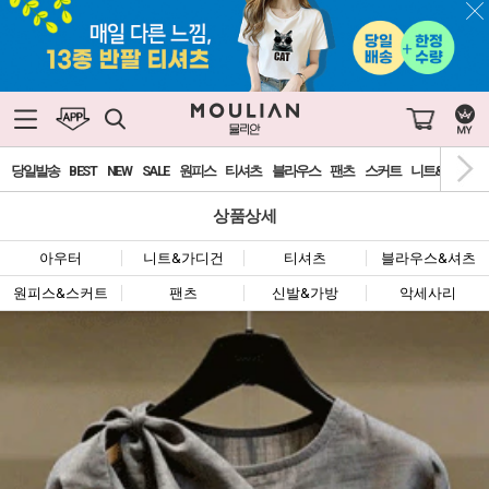
당일발송
BEST
NEW
SALE
원피스
티셔츠
블라우스
팬츠
스커트
니트&가디건
상품상세
아우터
니트&가디건
티셔츠
블라우스&셔츠
원피스&스커트
팬츠
신발&가방
악세사리