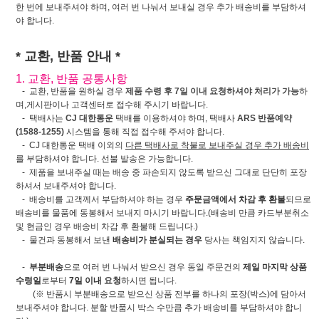
한 번에 보내주셔야 하며, 여러 번 나눠서 보내실 경우 추가 배송비를 부담하셔
야 합니다.
* 교환, 반품 안내 *
1. 교환, 반품 공통사항
- 교환, 반품을 원하실 경우
제품 수령 후 7일 이내 요청하셔야 처리가 가능
하
며,게시판이나 고객센터로 접수해 주시기 바랍니다.
- 택배사는
CJ 대한통운
택배를 이용하셔야 하며, 택배사
ARS 반품예약
(1588-1255)
시스템을 통해 직접 접수해 주셔야 합니다.
- CJ 대한통운 택배 이외의
다른 택배사로 착불로 보내주실 경우 추가 배송비
를 부담하셔야 합니다. 선불 발송은 가능합니다.
- 제품을 보내주실 때는 배송 중 파손되지 않도록 받으신 그대로 단단히 포장
하셔서 보내주셔야 합니다.
- 배송비를 고객께서 부담하셔야 하는 경우
주문금액에서 차감 후 환불
되므로
배송비를 물품에 동봉해서 보내지 마시기 바랍니다.(배송비 만큼 카드부분취소
및 현금인 경우 배송비 차감 후 환불해 드립니다.)
- 물건과 동봉해서 보낸
배송비가 분실되는 경우
당사는 책임지지 않습니다.
-
부분배송
으로 여러 번 나눠서 받으신 경우 동일 주문건의
제일 마지막 상품
수령일
로부터
7일 이내 요청
하시면 됩니다.
(※ 반품시 부분배송으로 받으신 상품 전부를 하나의 포장(박스)에 담아서
보내주셔야 합니다. 분할 반품시 박스 수만큼 추가 배송비를 부담하셔야 합니