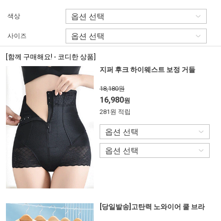
색상
사이즈
[함께 구매해요! - 코디한 상품]
지퍼 후크 하이웨스트 보정 거들
18,180원
16,980
원
281원 적립
[당일발송]고탄력 노와이어 쿨 브라