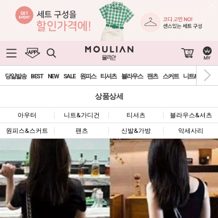
0
당일발송
BEST
NEW
SALE
원피스
티셔츠
블라우스
팬츠
스커트
니트&가디건
상품상세
아우터
니트&가디건
티셔츠
블라우스&셔츠
원피스&스커트
팬츠
신발&가방
악세사리