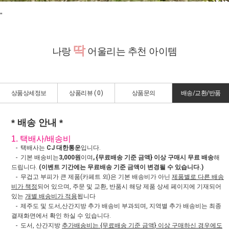
"
딱
나랑
어울리는 추천 아이템
상품상세정보
상품리뷰 (
0
)
상품문의
배송/교환/반품
* 배송 안내 *
1. 택배사/배송비
- 택배사는
CJ 대한통운
입니다.
- 기본 배송비는
3,000원
이며
, {무료배송 기준 금액} 이상 구매시 무료 배송
해
드립니다.
(이벤트 기간에는 무료배송 기준 금액이 변경될 수 있습니다.)
- 무겁고 부피가 큰 제품(카페트 외)은 기본 배송비가 아닌
제품별로 다른 배송
비가 책정
되어 있으며, 주문 및 교환, 반품시 해당 제품 상세 페이지에 기재되어
있는
개별 배송비가 적용
됩니다
- 제주도 및 도서,산간지방 추가 배송비 부과되며, 지역별 추가 배송비는 최종
결재화면에서 확인 하실 수 있습니다.
- 도서, 산간지방
추가배송비는 {무료배송 기준 금액} 이상 구매하신 경우에도