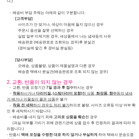
다.)
- 배송비 부담 주체는 아래와 같이 구분합니다.
[고객부담]
사이즈가 안 맞거나, 색상이 마음에 들지 않으신 경우
주문시 옵션을 잘못 선택하신 경우
실밥 일부 미제거된 경우, 새상품에서 나는 냄새등의 사유
배송완료 (배송완료로 조회되는 경우)후 분실건
(경비실에 맡긴 후 경비실 분실등)
[당사부담]
오배송, 상품불량, 상품이 제품설명과 다른 경우
배송중 택배사 분실건(배송완료로 조회 되지 않는 경우)
2. 교환, 반품이 되지 않는 경우
- 교환, 반품 요청기간
7일 경과 후 접수
하시는 경우
-
착용
하시거나
다리미질, (스팀다리미 포함)
한 상품,
화장품, 향수
등의 냄새
가 배거나 이물질이 뭍은 상품
은 불가
-
착용 전 세탁
하신 경우도 처리 불가
하므로 불량, 사이즈 오류등 이상 여부 확
인 후 세탁하시기 바랍니다.
- 배송비를 내지 않기 위해
고의로 상품을 훼손
한 경우
(과실 여부를 가리기 위해 관련기관에 상품 접수 후 민원처리 결과에 따라 처
리합니다.)
- 반품시
택배 포장을 수령한 대로 하지 않거나 부실하게
하여 택배사 운송도중