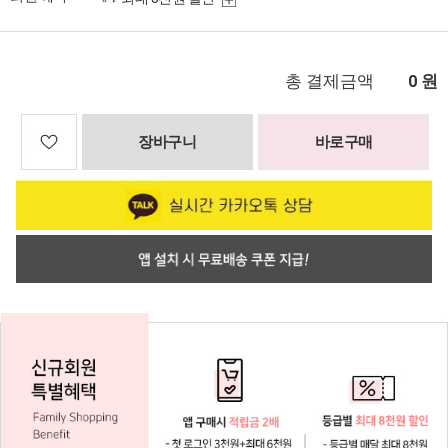
총 결제금액
원
0
장바구니
바로구매