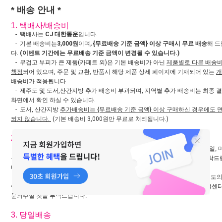
* 배송 안내 *
1. 택배사/배송비
- 택배사는
CJ 대한통운
입니다.
- 기본 배송비는
3,000원
이며
, {무료배송 기준 금액} 이상 구매시 무료 배송
해 
다.
(이벤트 기간에는 무료배송 기준 금액이 변경될 수 있습니다.)
- 무겁고 부피가 큰 제품(카페트 외)은 기본 배송비가 아닌
제품별로 다른 배송
책정
되어 있으며, 주문 및 교환, 반품시 해당 제품 상세 페이지에 기재되어 있는
개
배송비가 적용
됩니다
- 제주도 및 도서,산간지방 추가 배송비 부과되며, 지역별 추가 배송비는 최종 
화면에서 확인 하실 수 있습니다.
- 도서, 산간지방
추가배송비는 {무료배송 기준 금액} 이상 구매하신 경우에도 
되지 않습니다.
(기본 배송비 3,000원만 무료로 처리됩니다.)
2. 배송기간
- 당일배송 상품은 주문 당일 출고되며, 그 외 일반 상품은 재고 보유시 1~2일, 
유 상품은 공급업체가 해외에 있는 관계로 7~10일 정도 소요되는 점 양해 부탁
다.
(주말, 공휴일 제외 / 영업일(평일) 기준)
- 주문량 많은 상품은 기본 배송일보다 지연될 수 있으며, 일부 상품 외에 별도의
송지연 안내가 어려운 점 양해 부탁드리며, 배송일정 확인이 필요할 경우 고객센
문의주실 것을 부탁드립니다.
3. 당일배송