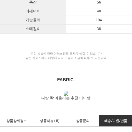
총장
56
어깨너비
40
가슴둘레
104
소매길이
38
-측정 방법에 따라 2~3cm 정도 오차가 생길 수 있습니다.
-같은 사이즈라도 체형에 따라 핏감이 조금씩 다를 수 있습니다.
FABRIC
나랑
딱
어울리는 추천 아이템
상품상세정보
상품리뷰 (
0
)
상품문의
배송/교환/반품