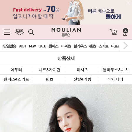
0
당일발송
BEST
NEW
SALE
원피스
티셔츠
블라우스
팬츠
스커트
니트&가디건
상품상세
아우터
니트&가디건
티셔츠
블라우스&셔츠
원피스&스커트
팬츠
신발&가방
악세사리