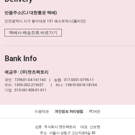
반품주소(CJ 대한통운 택배)
인천광역시 서구 봉수대로 151 패스트박스(뮬리안)
택배사 배송조회 바로가기
Bank Info
예금주 : (주)캣츠팩토리
국민 : 729601-04-161160 | 농협 : 317-0001-0795-11
우리 : 1005-302-219037 | 하나 : 198-910018-18104
기업 : 015-061458-01-011
이용약관
개인정보 처리방침
PC버전
상호 : 주식회사 캣츠팩토리
대표 : 신보현
주소 : 서울시 성동구 고산자로6길 40