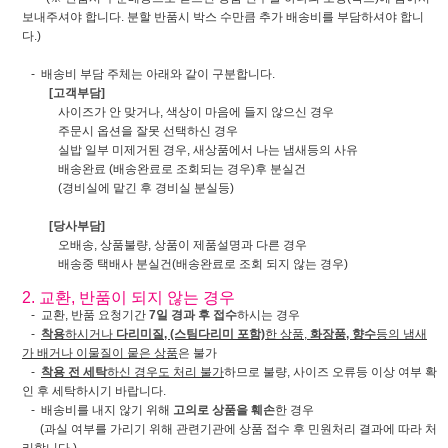
보내주셔야 합니다. 분할 반품시 박스 수만큼 추가 배송비를 부담하셔야 합니
다.)
- 배송비 부담 주체는 아래와 같이 구분합니다.
[고객부담]
사이즈가 안 맞거나, 색상이 마음에 들지 않으신 경우
주문시 옵션을 잘못 선택하신 경우
실밥 일부 미제거된 경우, 새상품에서 나는 냄새등의 사유
배송완료 (배송완료로 조회되는 경우)후 분실건
(경비실에 맡긴 후 경비실 분실등)
[당사부담]
오배송, 상품불량, 상품이 제품설명과 다른 경우
배송중 택배사 분실건(배송완료로 조회 되지 않는 경우)
2. 교환, 반품이 되지 않는 경우
- 교환, 반품 요청기간
7일 경과 후 접수
하시는 경우
-
착용
하시거나
다리미질, (스팀다리미 포함)
한 상품,
화장품, 향수
등의 냄새
가 배거나 이물질이 뭍은 상품
은 불가
-
착용 전 세탁
하신 경우도 처리 불가
하므로 불량, 사이즈 오류등 이상 여부 확
인 후 세탁하시기 바랍니다.
- 배송비를 내지 않기 위해
고의로 상품을 훼손
한 경우
(과실 여부를 가리기 위해 관련기관에 상품 접수 후 민원처리 결과에 따라 처