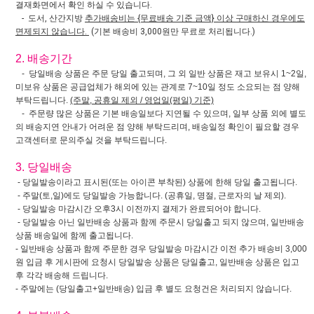
결재화면에서 확인 하실 수 있습니다.
- 도서, 산간지방
추가배송비는 {무료배송 기준 금액} 이상 구매하신 경우에도
면제되지 않습니다.
(기본 배송비 3,000원만 무료로 처리됩니다.)
2. 배송기간
- 당일배송 상품은 주문 당일 출고되며, 그 외 일반 상품은 재고 보유시 1~2일,
미보유 상품은 공급업체가 해외에 있는 관계로 7~10일 정도 소요되는 점 양해
부탁드립니다.
(주말, 공휴일 제외 / 영업일(평일) 기준)
- 주문량 많은 상품은 기본 배송일보다 지연될 수 있으며, 일부 상품 외에 별도
의 배송지연 안내가 어려운 점 양해 부탁드리며, 배송일정 확인이 필요할 경우
고객센터로 문의주실 것을 부탁드립니다.
3. 당일배송
- 당일발송이라고 표시된(또는 아이콘 부착된) 상품에 한해 당일 출고됩니다.
- 주말(토,일)에도 당일발송 가능합니다. (공휴일, 명절, 근로자의 날 제외).
- 당일발송 마감시간 오후3시 이전까지 결제가 완료되어야 합니다.
- 당일발송 아닌 일반배송 상품과 함께 주문시 당일출고 되지 않으며, 일반배송
상품 배송일에 함께 출고됩니다.
- 일반배송 상품과 함께 주문한 경우 당일발송 마감시간 이전 추가 배송비 3,000
원 입금 후 게시판에 요청시 당일발송 상품은 당일출고, 일반배송 상품은 입고
후 각각 배송해 드립니다.
- 주말에는 (당일출고+일반배송) 입금 후 별도 요청건은 처리되지 않습니다.