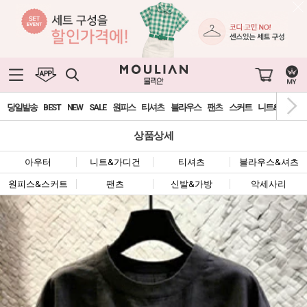
당일발송
BEST
NEW
SALE
원피스
티셔츠
블라우스
팬츠
스커트
니트&가디건
상품상세
아우터
니트&가디건
티셔츠
블라우스&셔츠
원피스&스커트
팬츠
신발&가방
악세사리