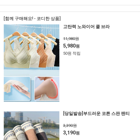
[함께 구매해요! - 코디한 상품]
고탄력 노와이어 쿨 브라
11,980원
5,980
원
50원 적립
[당일발송]부드러운 코튼 스판 팬티
3,390원
3,190
원