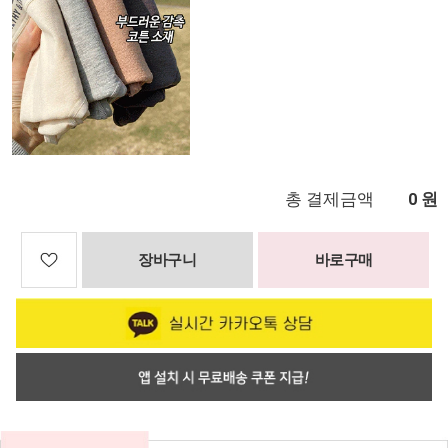
총 결제금액
원
0
장바구니
바로구매