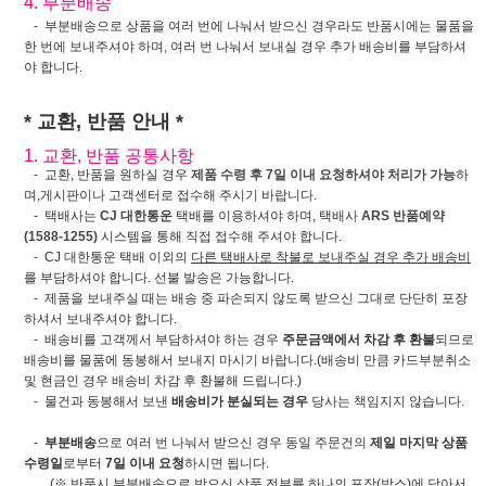
4. 부분배송
- 부분배송으로 상품을 여러 번에 나눠서 받으신 경우라도 반품시에는 물품을
한 번에 보내주셔야 하며, 여러 번 나눠서 보내실 경우 추가 배송비를 부담하셔
야 합니다.
* 교환, 반품 안내 *
1. 교환, 반품 공통사항
- 교환, 반품을 원하실 경우
제품 수령 후 7일 이내 요청하셔야 처리가 가능
하
며,게시판이나 고객센터로 접수해 주시기 바랍니다.
- 택배사는
CJ 대한통운
택배를 이용하셔야 하며, 택배사
ARS 반품예약
(1588-1255)
시스템을 통해 직접 접수해 주셔야 합니다.
- CJ 대한통운 택배 이외의
다른 택배사로 착불로 보내주실 경우 추가 배송비
를 부담하셔야 합니다. 선불 발송은 가능합니다.
- 제품을 보내주실 때는 배송 중 파손되지 않도록 받으신 그대로 단단히 포장
하셔서 보내주셔야 합니다.
- 배송비를 고객께서 부담하셔야 하는 경우
주문금액에서 차감 후 환불
되므로
배송비를 물품에 동봉해서 보내지 마시기 바랍니다.(배송비 만큼 카드부분취소
및 현금인 경우 배송비 차감 후 환불해 드립니다.)
- 물건과 동봉해서 보낸
배송비가 분실되는 경우
당사는 책임지지 않습니다.
-
부분배송
으로 여러 번 나눠서 받으신 경우 동일 주문건의
제일 마지막 상품
수령일
로부터
7일 이내 요청
하시면 됩니다.
(※ 반품시 부분배송으로 받으신 상품 전부를 하나의 포장(박스)에 담아서