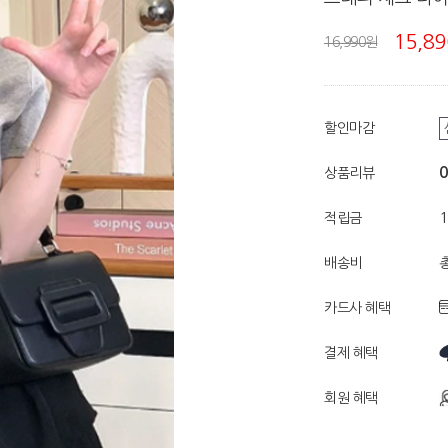
15,8
16,990원
할인마감
0
상품리뷰
적립금
배송비
총
카드사 혜택
결제 혜택
회원 혜택