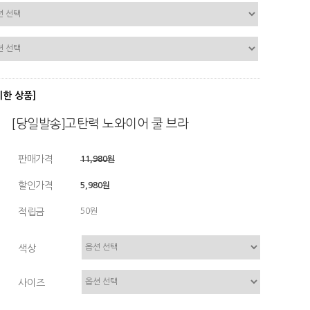
디한 상품]
[당일발송]고탄력 노와이어 쿨 브라
판매가격
11,980원
할인가격
5,980원
적립금
50원
색상
사이즈