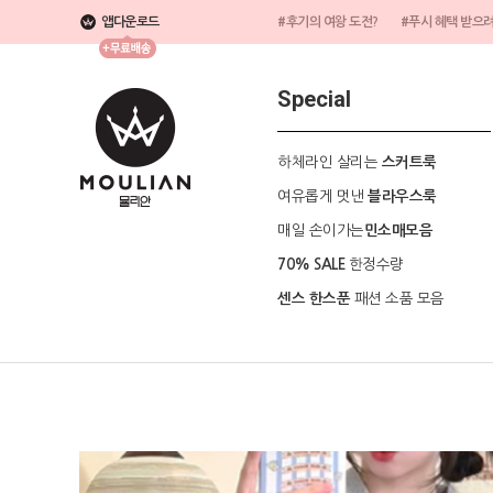
앱다운로드
#후기의 여왕 도전?
#푸시 혜택 받으
Special
하체라인 살리는
스커트룩
여유롭게 멋낸
블라우스룩
매일 손이가는
민소매모음
한정수량
70% SALE
패션 소품 모음
센스 한스푼