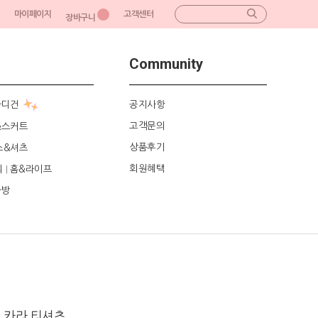
마이페이지
고객센터
장바구니
Community
가디건
공지사항
고객문의
&스커트
상품후기
스&셔츠
회원혜택
리
홈&라이프
|
가방
 카라 티셔츠