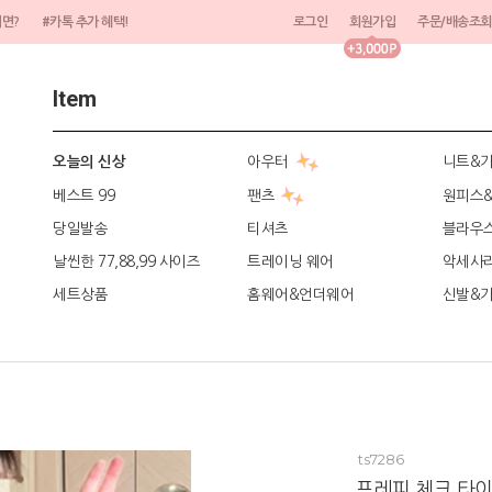
려면?
#카톡 추가 혜택!
로그인
회원가입
주문/배송조회
Item
아우터
니트&
오늘의 신상
베스트 99
팬츠
원피스
당일발송
티셔츠
블라우
날씬한 77,88,99 사이즈
트레이닝 웨어
악세사
세트상품
홈웨어&언더웨어
신발&
ts7286
프레피 체크 타이