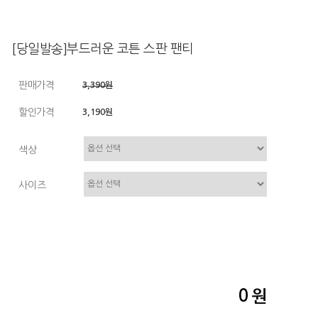
[당일발송]부드러운 코튼 스판 팬티
판매가격
3,390원
할인가격
3,190원
색상
사이즈
0
원