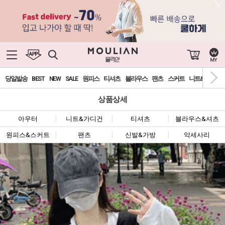
0
당일발송
BEST
NEW
SALE
원피스
티셔츠
블라우스
팬츠
스커트
니트&가디건
상품상세
아우터
니트&가디건
티셔츠
블라우스&셔츠
원피스&스커트
팬츠
신발&가방
악세사리