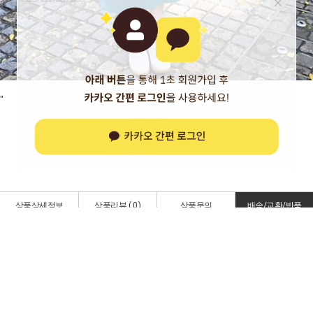
"
딱
나랑
어울리는 추천 아이템
상품상세정보
상품리뷰 (
0
)
상품문의
배송/교환/반품
* 배송 안내 *
1. 택배사/배송비
- 택배사는
CJ 대한통운
입니다.
- 기본 배송비는
3,000원
이며
, {무료배송 기준 금액} 이상 구매시 무료 배송
해
드립니다.
(이벤트 기간에는 무료배송 기준 금액이 변경될 수 있습니다.)