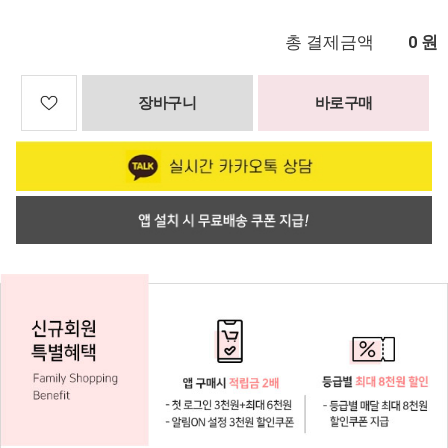
총 결제금액
원
0
장바구니
바로구매