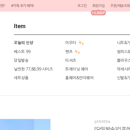
려면?
#카톡 추가 혜택!
로그인
회원가입
주문/배송조회
Item
아우터
니트&
오늘의 신상
베스트 99
팬츠
원피스
당일발송
티셔츠
블라우
날씬한 77,88,99 사이즈
트레이닝 웨어
악세사
세트상품
홈웨어&언더웨어
신발&
pt6363a
[당일발송]리프레