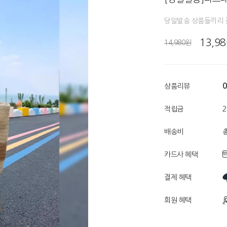
당일발송 상품들끼리 
13,9
14,980원
0
상품리뷰
적립금
배송비
총
카드사 혜택
결제 혜택
회원 혜택