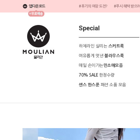
앱다운로드
#후기의 여왕 도전?
#푸시 혜택 받으
Special
하체라인 살리는
스커트룩
여유롭게 멋낸
블라우스룩
매일 손이가는
민소매모음
한정수량
70% SALE
패션 소품 모음
센스 한스푼