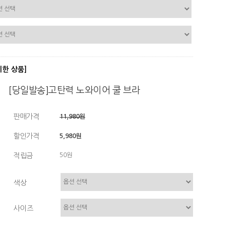
디한 상품]
[당일발송]고탄력 노와이어 쿨 브라
판매가격
11,980원
할인가격
5,980원
적립금
50원
색상
사이즈