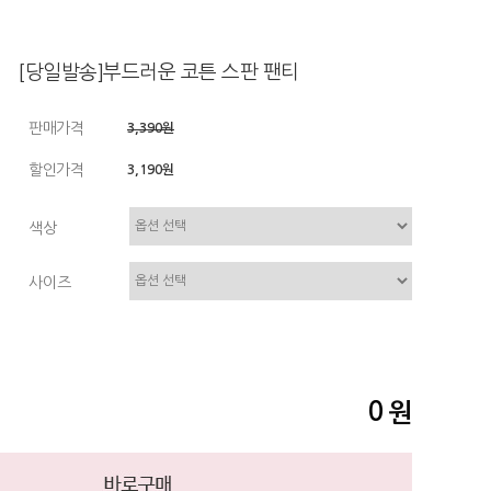
[당일발송]부드러운 코튼 스판 팬티
판매가격
3,390원
할인가격
3,190원
색상
사이즈
0
원