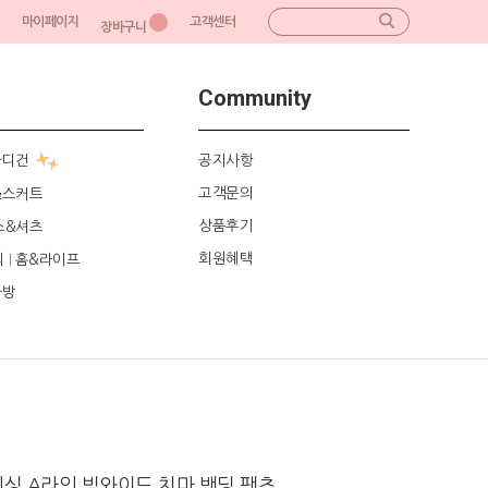
마이페이지
고객센터
장바구니
Community
가디건
공지사항
고객문의
&스커트
상품후기
스&셔츠
회원혜택
리
홈&라이프
|
가방
싱 A라인 빅와이드 치마 밴딩 팬츠