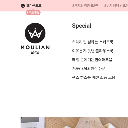
앱다운로드
#후기의 여왕 도전?
#푸시 혜택 받으
Special
하체라인 살리는
스커트룩
여유롭게 멋낸
블라우스룩
매일 손이가는
민소매모음
한정수량
70% SALE
패션 소품 모음
센스 한스푼