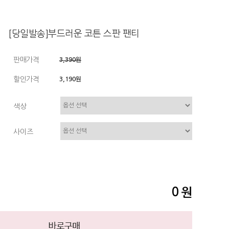
[당일발송]부드러운 코튼 스판 팬티
판매가격
3,390원
할인가격
3,190원
색상
사이즈
0
원