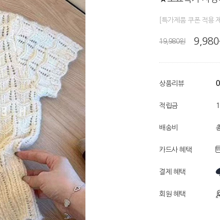
[특가제품 쿠폰 적용 
9,98
19,980원
0
상품리뷰
적립금
배송비
총
카드사 혜택
결제 혜택
회원 혜택