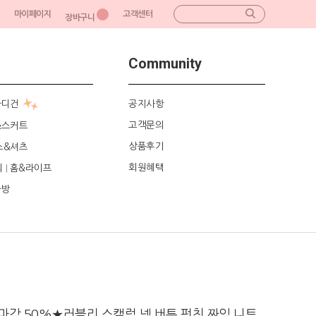
마이페이지
고객센터
장바구니
Community
가디건
공지사항
고객문의
&스커트
상품후기
스&셔츠
회원혜택
리
홈&라이프
|
가방
감 50%★러블리 스캘럽 넥 버튼 펀칭 짜임 니트