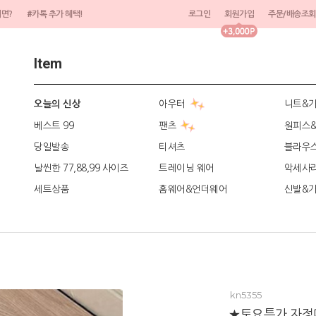
려면?
#카톡 추가 혜택!
로그인
회원가입
주문/배송조회
Item
아우터
니트&
오늘의 신상
베스트 99
팬츠
원피스
당일발송
티셔츠
블라우
날씬한 77,88,99 사이즈
트레이닝 웨어
악세사
세트상품
홈웨어&언더웨어
신발&
kn5355
★토요특가 자정마