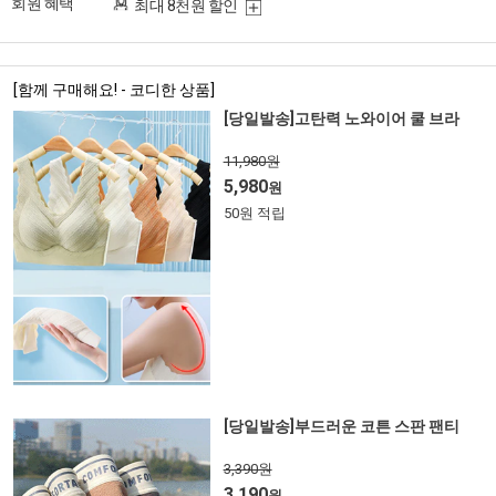
회원 혜택
최대 8천원 할인
[함께 구매해요! - 코디한 상품]
[당일발송]고탄력 노와이어 쿨 브라
11,980원
5,980
원
50원 적립
[당일발송]부드러운 코튼 스판 팬티
3,390원
3,190
원