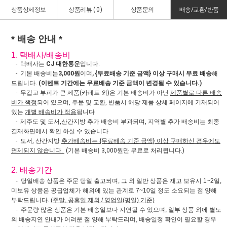
상품상세정보
상품리뷰 (
0
)
상품문의
배송/교환/반품
* 배송 안내 *
1. 택배사/배송비
- 택배사는
CJ 대한통운
입니다.
- 기본 배송비는
3,000원
이며
, {무료배송 기준 금액} 이상 구매시 무료 배송
해
드립니다.
(이벤트 기간에는 무료배송 기준 금액이 변경될 수 있습니다.)
- 무겁고 부피가 큰 제품(카페트 외)은 기본 배송비가 아닌
제품별로 다른 배송
비가 책정
되어 있으며, 주문 및 교환, 반품시 해당 제품 상세 페이지에 기재되어
있는
개별 배송비가 적용
됩니다
- 제주도 및 도서,산간지방 추가 배송비 부과되며, 지역별 추가 배송비는 최종
결재화면에서 확인 하실 수 있습니다.
- 도서, 산간지방
추가배송비는 {무료배송 기준 금액} 이상 구매하신 경우에도
면제되지 않습니다.
(기본 배송비 3,000원만 무료로 처리됩니다.)
2. 배송기간
- 당일배송 상품은 주문 당일 출고되며, 그 외 일반 상품은 재고 보유시 1~2일,
미보유 상품은 공급업체가 해외에 있는 관계로 7~10일 정도 소요되는 점 양해
부탁드립니다.
(주말, 공휴일 제외 / 영업일(평일) 기준)
- 주문량 많은 상품은 기본 배송일보다 지연될 수 있으며, 일부 상품 외에 별도
의 배송지연 안내가 어려운 점 양해 부탁드리며, 배송일정 확인이 필요할 경우