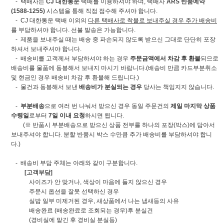
- 택배사는
CJ 대한통운
택배를 이용하셔야 하며, 택배사
ARS 반품예약
(1588-1255)
시스템을 통해 직접 접수해 주셔야 합니다.
- CJ 대한통운 택배 이외의
다른 택배사로 착불로 보내주실 경우 추가 배송비
를 부담하셔야 합니다. 선불 발송은 가능합니다.
- 제품을 보내주실 때는 배송 중 파손되지 않도록 받으신 그대로 단단히 포장
하셔서 보내주셔야 합니다.
- 배송비를 고객께서 부담하셔야 하는 경우
주문금액에서 차감 후 환불
되므로
배송비를 물품에 동봉해서 보내지 마시기 바랍니다.(배송비 만큼 카드부분취소
및 현금인 경우 배송비 차감 후 환불해 드립니다.)
- 물건과 동봉해서 보낸
배송비가 분실되는 경우
당사는 책임지지 않습니다.
-
부분배송
으로 여러 번 나눠서 받으신 경우 동일 주문건의
제일 마지막 상품
수령일
로부터
7일 이내 요청
하시면 됩니다.
(※ 반품시 부분배송으로 받으신 상품 전부를 하나의 포장(박스)에 담아서
보내주셔야 합니다. 분할 반품시 박스 수만큼 추가 배송비를 부담하셔야 합니
다.)
- 배송비 부담 주체는 아래와 같이 구분합니다.
[고객부담]
사이즈가 안 맞거나, 색상이 마음에 들지 않으신 경우
주문시 옵션을 잘못 선택하신 경우
실밥 일부 미제거된 경우, 새상품에서 나는 냄새등의 사유
배송완료 (배송완료로 조회되는 경우)후 분실건
(경비실에 맡긴 후 경비실 분실등)