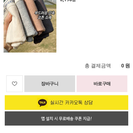
총 결제금액
원
0
장바구니
바로구매