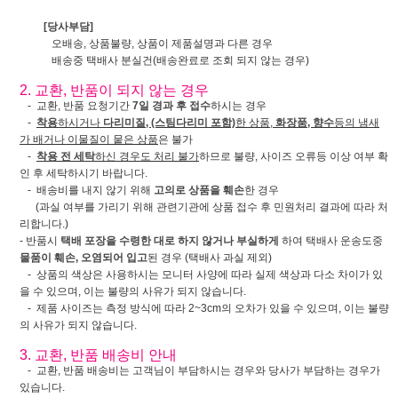
[당사부담]
오배송, 상품불량, 상품이 제품설명과 다른 경우
배송중 택배사 분실건(배송완료로 조회 되지 않는 경우)
2. 교환, 반품이 되지 않는 경우
- 교환, 반품 요청기간
7일 경과 후 접수
하시는 경우
-
착용
하시거나
다리미질, (스팀다리미 포함)
한 상품,
화장품, 향수
등의 냄새
가 배거나 이물질이 뭍은 상품
은 불가
-
착용 전 세탁
하신 경우도 처리 불가
하므로 불량, 사이즈 오류등 이상 여부 확
인 후 세탁하시기 바랍니다.
- 배송비를 내지 않기 위해
고의로 상품을 훼손
한 경우
(과실 여부를 가리기 위해 관련기관에 상품 접수 후 민원처리 결과에 따라 처
리합니다.)
- 반품시
택배 포장을 수령한 대로 하지 않거나 부실하게
하여 택배사 운송도중
물품이 훼손, 오염되어 입고
된 경우 (택배사 과실 제외)
- 상품의 색상은 사용하시는 모니터 사양에 따라 실제 색상과 다소 차이가 있
을 수 있으며, 이는 불량의 사유가 되지 않습니다.
- 제품 사이즈는 측정 방식에 따라 2~3cm의 오차가 있을 수 있으며, 이는 불량
의 사유가 되지 않습니다.
3. 교환, 반품 배송비 안내
- 교환, 반품 배송비는 고객님이 부담하시는 경우와 당사가 부담하는 경우가
있습니다.