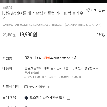
bl6505
SNS 공유
[당일발송]여름 쾌적 슬림 페플럼 카라 핀턱 블라우
스
당일발송 상품들끼리 결제시 당일발송 가능하세요~ (당일발송 유의사항 공지 참조)
19,980원
%
15
23,480원
256원
[ 최대
5천원
추가할인 받으려면? ]
적립금
배송비
총 결제금액이 50,000원 미만시 배송비 3,000원이 청구됩니다.
추가 배송비
제주도 | 3,000원 / 도서산간 | 3,000원 ~ 8,000원
카드사 혜택
무이자할부
결제 혜택
토스페이 최대 4천원 할인