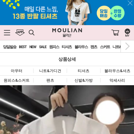
당일발송
BEST
NEW
SALE
원피스
티셔츠
블라우스
팬츠
스커트
니트&가디건
상품상세
아우터
니트&가디건
티셔츠
블라우스&셔츠
원피스&스커트
팬츠
신발&가방
악세사리