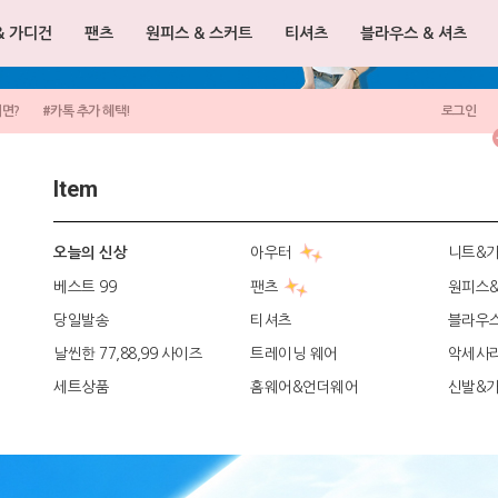
& 가디건
팬츠
원피스 & 스커트
티셔츠
블라우스 & 셔츠
려면?
#카톡 추가 혜택!
로그인
Item
아우터
니트&
오늘의 신상
베스트 99
팬츠
원피스
당일발송
티셔츠
블라우
날씬한 77,88,99 사이즈
트레이닝 웨어
악세사
세트상품
홈웨어&언더웨어
신발&