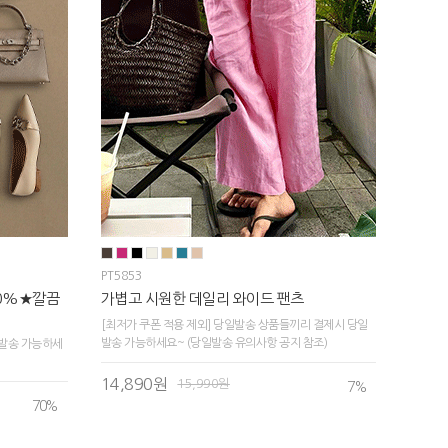
PT5853
70%★깔끔
가볍고 시원한 데일리 와이드 팬츠
[최저가 쿠폰 적용 제외] 당일발송 상품들끼리 결제시 당일
발송 가능하세요~ (당일발송 유의사항 공지 참조)
발송 가능하세
14,890원
15,990원
7
%
70
%