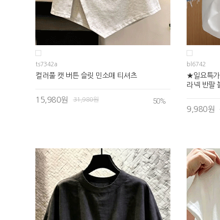
ts7342a
bl6742
컬러풀 캣 버튼 슬릿 민소매 티셔츠
★일요특가
라넥 반팔
15,980원
31,980원
50
%
9,980원