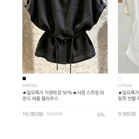
bl6698a
ts7304a
★일요특가 자정마감 50%★셔링 스트링 라
★일요특가
운드 여름 블라우스
림핏 반팔 
16,980원
9,980원
33,980원
50
%