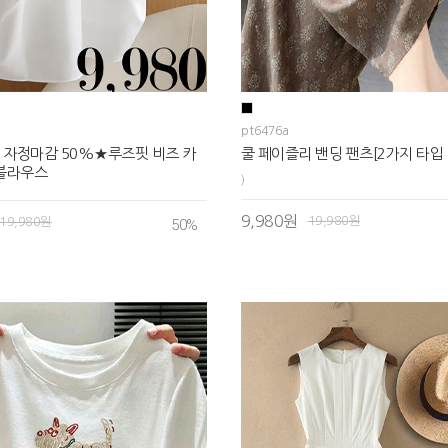
pt6476a
 자정마감 50%★루즈핏 비즈 카
쿨 페이즐리 밴딩 팬츠[2가지 타입 
 블라우스
)
9,980원
19,980원
19,980원
50
%