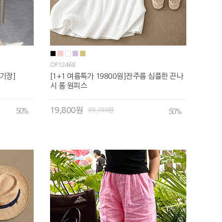
OP12468
기장]
[1+1 여름특가 19800원]잔주름 심플한 끈나
시 롱 원피스
19,800원
50
%
39,700원
50
%