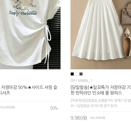
OP11698A_1
 자정마감 50%★사이드 셔링 슬
[당일발송]★일요특가 자정마감 
티셔츠
한 핀턱라인 민소매 롱 원피스
[쿠폰제외]당일발송 상품들끼리 결제시 당일
요~ (당일발송 유의사항 공지 참조)
19,980원
50
%
9,980원
33,380원