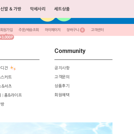
신발 & 가방
악세사리
세트상품
회원가입
주문/배송조회
마이페이지
장바구니
고객센터
0
Community
가디건
공지사항
고객문의
&스커트
상품후기
스&셔츠
회원혜택
리
홈&라이프
|
가방