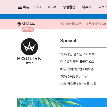
메뉴
BEST
NEW
당일발송
아우터
니트 
앱다운로드
#후기의 여왕 도전?
#푸시 혜택 받으
Special
하체라인 살리는
스커트룩
여유롭게 멋낸
블라우스룩
매일 손이가는
민소매모음
한정수량
70% SALE
패션 소품 모음
센스 한스푼