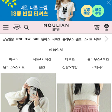
0
당일발송
BEST
NEW
SALE
원피스
티셔츠
블라우스
팬츠
스커트
니트&가디건
상품상세
아우터
니트&가디건
티셔츠
블라우스&셔츠
원피스&스커트
팬츠
신발&가방
악세사리