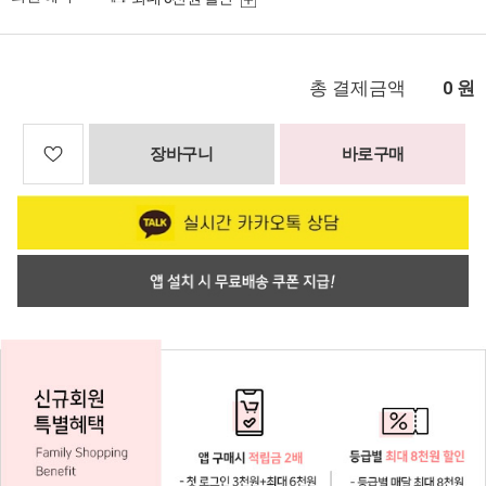
총 결제금액
원
0
장바구니
바로구매