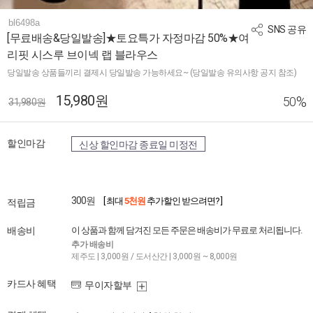
bl6498a
SNS 공유
[무료배송&당일발송]★토요특가 자정마감 50%★여
리핏 시스루 브이넥 랩 블라우스
당일발송 상품들끼리 결제시 당일발송 가능하세요~ (당일발송 유의사항 공지 참조)
15,980원
%
50
31,980원
할인마감
신상 할인마감 종료일 미정전
300원
[ 최대
5천원
추가할인 받으려면? ]
적립금
배송비
이 상품과 함께 담겨진 모든 주문은 배송비가 무료로 처리됩니다.
추가 배송비
제주도 | 3,000원 / 도서산간 | 3,000원 ~ 8,000원
카드사 혜택
무이자할부