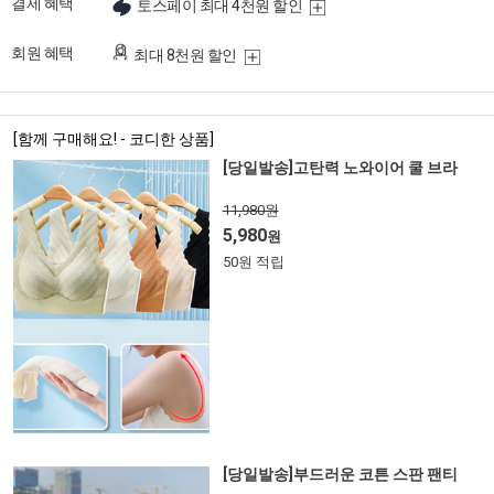
결제 혜택
토스페이 최대 4천원 할인
회원 혜택
최대 8천원 할인
[함께 구매해요! - 코디한 상품]
[당일발송]고탄력 노와이어 쿨 브라
11,980원
5,980
원
50원 적립
[당일발송]부드러운 코튼 스판 팬티