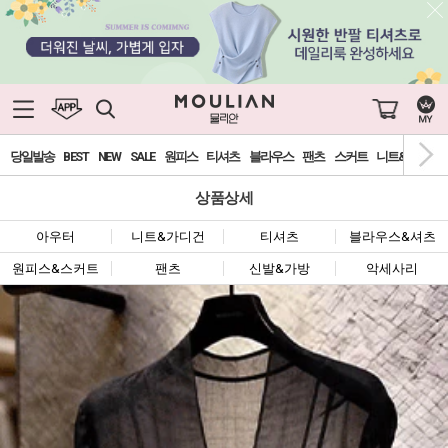
당일발송
BEST
NEW
SALE
원피스
티셔츠
블라우스
팬츠
스커트
니트&가디건
상품상세
아우터
니트&가디건
티셔츠
블라우스&셔츠
원피스&스커트
팬츠
신발&가방
악세사리