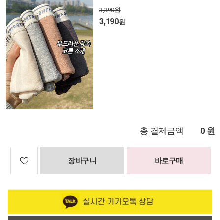
3,390원
3,190
원
총 결제금액
원
0
장바구니
바로구매