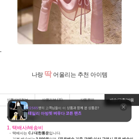
"
딱
나랑
어울리는 추천 아이템
상품상세정보
상품리뷰 (
0
)
상품문의
배송/교환/반품
* 배송 안내 *
1. 택배사/배송비
- 택배사는
CJ 대한통운
입니다.