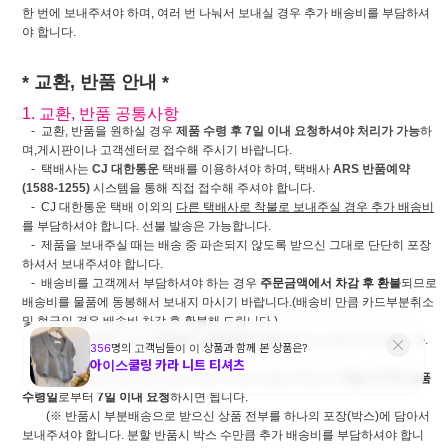
한 번에 보내주셔야 하며, 여러 번 나눠서 보내실 경우 추가 배송비를 부담하셔
야 합니다.
* 교환, 반품 안내 *
1. 교환, 반품 공통사항
- 교환, 반품을 원하실 경우
제품 수령 후 7일 이내 요청하셔야 처리가 가능
하
며,게시판이나 고객센터로 접수해 주시기 바랍니다.
- 택배사는
CJ 대한통운
택배를 이용하셔야 하며, 택배사
ARS 반품예약
(1588-1255)
시스템을 통해 직접 접수해 주셔야 합니다.
- CJ 대한통운 택배 이외의
다른 택배사로 착불로 보내주실 경우 추가 배송비
를 부담하셔야 합니다. 선불 발송은 가능합니다.
- 제품을 보내주실 때는 배송 중 파손되지 않도록 받으신 그대로 단단히 포장
하셔서 보내주셔야 합니다.
- 배송비를 고객께서 부담하셔야 하는 경우
주문금액에서 차감 후 환불
되므로
배송비를 물품에 동봉해서 보내지 마시기 바랍니다.(배송비 만큼 카드부분취소
및 현금인 경우 배송비 차감 후 환불해 드립니다.)
- 물건과 동봉해서 보낸
배송비가 분실되는 경우
당사는 책임지지 않습니다.
-
부분배송
으로 여러 번 나눠서 받으신 경우 동일 주문건의
제일 마지막 상품
수령일
로부터
7일 이내 요청
하시면 됩니다.
(※ 반품시 부분배송으로 받으신 상품 전부를 하나의 포장(박스)에 담아서
보내주셔야 합니다. 분할 반품시 박스 수만큼 추가 배송비를 부담하셔야 합니