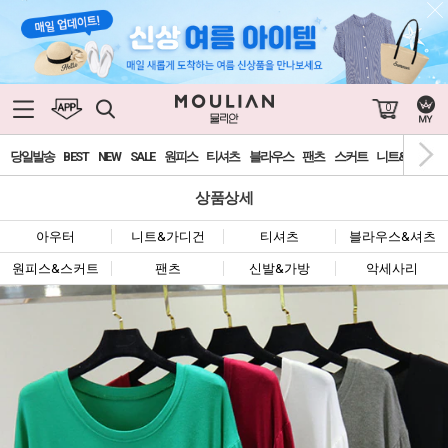
0
당일발송
BEST
NEW
SALE
원피스
티셔츠
블라우스
팬츠
스커트
니트&가디건
상품상세
아우터
니트&가디건
티셔츠
블라우스&셔츠
원피스&스커트
팬츠
신발&가방
악세사리