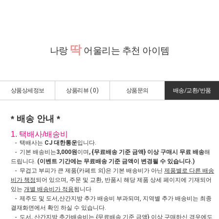
딱
나랑
어울리는 추천 아이템
상품상세정보
상품리뷰 (
0
)
상품문의
배송/교환/반품
* 배송 안내 *
1. 택배사/배송비
- 택배사는
CJ 대한통운
입니다.
- 기본 배송비는
3,000원
이며
, {무료배송 기준 금액} 이상 구매시 무료 배송
해
드립니다.
(이벤트 기간에는 무료배송 기준 금액이 변경될 수 있습니다.)
- 무겁고 부피가 큰 제품(카페트 외)은 기본 배송비가 아닌
제품별로 다른 배송
비가 책정
되어 있으며, 주문 및 교환, 반품시 해당 제품 상세 페이지에 기재되어
있는
개별 배송비가 적용
됩니다
- 제주도 및 도서,산간지방 추가 배송비 부과되며, 지역별 추가 배송비는 최종
결재화면에서 확인 하실 수 있습니다.
- 도서, 산간지방
추가배송비는 {무료배송 기준 금액} 이상 구매하신 경우에도