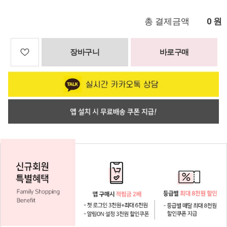
총 결제금액
원
0
장바구니
바로구매