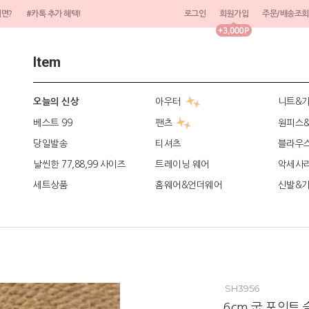
려면?
#카톡 추가 혜택!
로그인
회원가입
주문/배송조회
Item
아우터
니트&
오늘의 신상
베스트 99
팬츠
원피스
당일발송
티셔츠
블라우
날씬한 77,88,99 사이즈
트레이닝 웨어
악세사
세트상품
홈웨어&언더웨어
신발&
SH3956
6cm 굽 포인트 