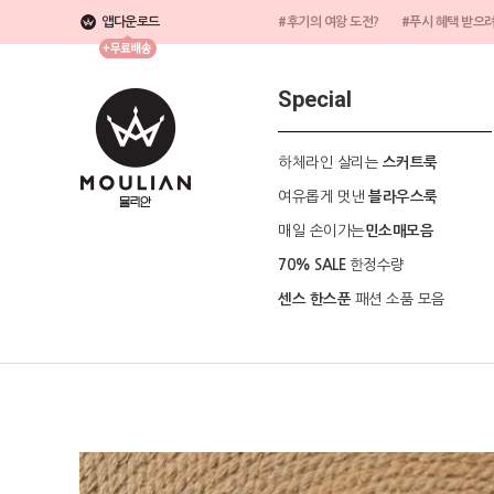
앱다운로드
#후기의 여왕 도전?
#푸시 혜택 받으
Special
하체라인 살리는
스커트룩
여유롭게 멋낸
블라우스룩
매일 손이가는
민소매모음
한정수량
70% SALE
패션 소품 모음
센스 한스푼