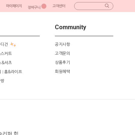
마이페이지
고객센터
장바구니
Community
가디건
공지사항
고객문의
&스커트
상품후기
스&셔츠
회원혜택
리
홈&라이프
|
가방
슬리퍼 힐