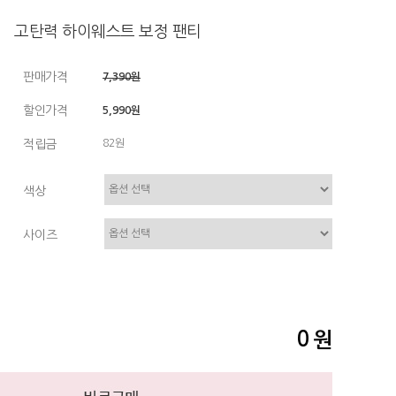
고탄력 하이웨스트 보정 팬티
판매가격
7,390원
할인가격
5,990원
적립금
82원
색상
사이즈
0
원