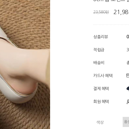
21,9
23,580원
0
상품리뷰
적립금
배송비
총
카드사 혜택
결제 혜택
회원 혜택
색상