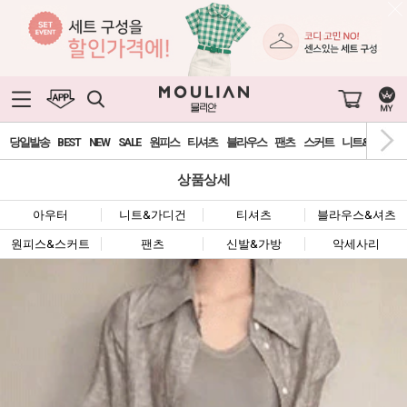
당일발송
BEST
NEW
SALE
원피스
티셔츠
블라우스
팬츠
스커트
니트&가디건
상품상세
아우터
니트&가디건
티셔츠
블라우스&셔츠
원피스&스커트
팬츠
신발&가방
악세사리