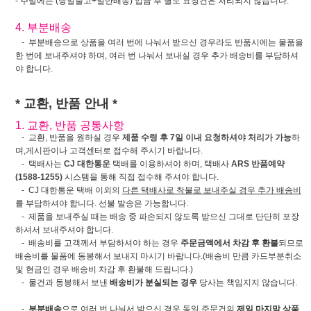
- 주말에는 (당일출고+일반배송) 입금 후 별도 요청건은 처리되지 않습니다.
4. 부분배송
- 부분배송으로 상품을 여러 번에 나눠서 받으신 경우라도 반품시에는 물품을
한 번에 보내주셔야 하며, 여러 번 나눠서 보내실 경우 추가 배송비를 부담하셔
야 합니다.
* 교환, 반품 안내 *
1. 교환, 반품 공통사항
- 교환, 반품을 원하실 경우
제품 수령 후 7일 이내 요청하셔야 처리가 가능
하
며,게시판이나 고객센터로 접수해 주시기 바랍니다.
- 택배사는
CJ 대한통운
택배를 이용하셔야 하며, 택배사
ARS 반품예약
(1588-1255)
시스템을 통해 직접 접수해 주셔야 합니다.
- CJ 대한통운 택배 이외의
다른 택배사로 착불로 보내주실 경우 추가 배송비
를 부담하셔야 합니다. 선불 발송은 가능합니다.
- 제품을 보내주실 때는 배송 중 파손되지 않도록 받으신 그대로 단단히 포장
하셔서 보내주셔야 합니다.
- 배송비를 고객께서 부담하셔야 하는 경우
주문금액에서 차감 후 환불
되므로
배송비를 물품에 동봉해서 보내지 마시기 바랍니다.(배송비 만큼 카드부분취소
및 현금인 경우 배송비 차감 후 환불해 드립니다.)
- 물건과 동봉해서 보낸
배송비가 분실되는 경우
당사는 책임지지 않습니다.
-
부분배송
으로 여러 번 나눠서 받으신 경우 동일 주문건의
제일 마지막 상품