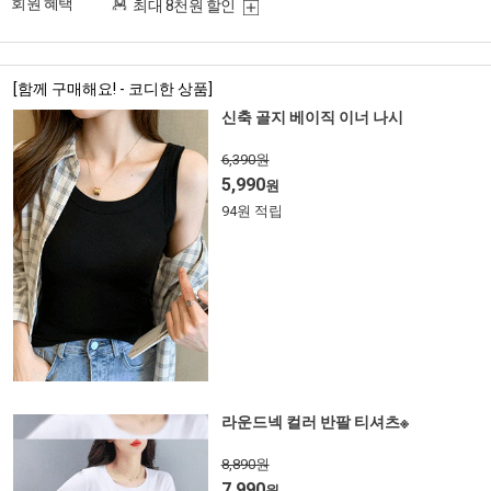
회원 혜택
최대 8천원 할인
[함께 구매해요! - 코디한 상품]
신축 골지 베이직 이너 나시
6,390원
5,990
원
94원 적립
라운드넥 컬러 반팔 티셔츠※
8,890원
7,990
원