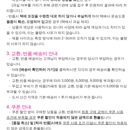
(과실 여부를 가리기 위해 관련기관에 상품 접수 후 민원처리 결과에 따라 처
리합니다.)
- 반품시
택배 포장을 수령한 대로 하지 않거나 부실하게
하여 택배사 운송도중
물품이 훼손, 오염되어 입고
된 경우 (택배사 과실 제외)
- 상품의 색상은 사용하시는 모니터 사양에 따라 실제 색상과 다소 차이가 있
을 수 있으며, 이는 불량의 사유가 되지 않습니다.
- 제품 사이즈는 측정 방식에 따라 2~3cm의 오차가 있을 수 있으며, 이는 불량
의 사유가 되지 않습니다.
3. 교환, 반품 배송비 안내
- 교환, 반품 배송비는 고객님이 부담하시는 경우와 당사가 부담하는 경우가
있습니다.
아래
[배송비 확인하러 가기]
를 클릭하시면 각각의 경우 배송비를 확인하실
수 있습니다.
- 교환,반품 배송비는 경우에 따라 3,000원, 6,000원, 9,000원 부과됩니다.
- 무겁고 부피가 큰 제품(카페트 등)은 교환, 반품 기본 배송비가 6,000원 이상
부과될 수 있습니다.
- 도서 산간 지역은 기본 배송비 + 추가 배송비가 부과 됩니다.
4. 쿠폰 안내
- 쿠폰 할인 받아 구매한 상품을 교환, 반품하여
최종 구매 금액이 쿠폰 사용
조건에 부족할 경우
쿠폰 할인이 적용되지 않은 금액으로 환불
됩니다.
-
[품절 취소] 및 [하자 반품]시에도
쿠폰 사용 조건 미달시 쿠폰 할인이 적용되
지 않은 금액으로 환불
됩니다.