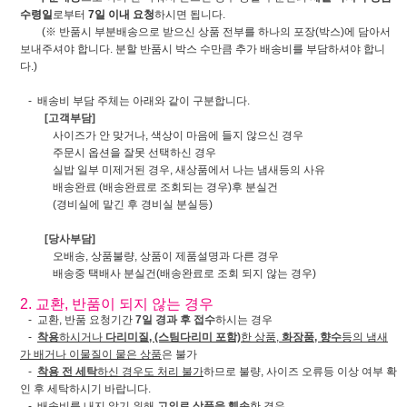
수령일
로부터
7일 이내 요청
하시면 됩니다.
(※ 반품시 부분배송으로 받으신 상품 전부를 하나의 포장(박스)에 담아서
보내주셔야 합니다. 분할 반품시 박스 수만큼 추가 배송비를 부담하셔야 합니
다.)
- 배송비 부담 주체는 아래와 같이 구분합니다.
[고객부담]
사이즈가 안 맞거나, 색상이 마음에 들지 않으신 경우
주문시 옵션을 잘못 선택하신 경우
실밥 일부 미제거된 경우, 새상품에서 나는 냄새등의 사유
배송완료 (배송완료로 조회되는 경우)후 분실건
(경비실에 맡긴 후 경비실 분실등)
[당사부담]
오배송, 상품불량, 상품이 제품설명과 다른 경우
배송중 택배사 분실건(배송완료로 조회 되지 않는 경우)
2. 교환, 반품이 되지 않는 경우
- 교환, 반품 요청기간
7일 경과 후 접수
하시는 경우
-
착용
하시거나
다리미질, (스팀다리미 포함)
한 상품,
화장품, 향수
등의 냄새
가 배거나 이물질이 뭍은 상품
은 불가
-
착용 전 세탁
하신 경우도 처리 불가
하므로 불량, 사이즈 오류등 이상 여부 확
인 후 세탁하시기 바랍니다.
- 배송비를 내지 않기 위해
고의로 상품을 훼손
한 경우