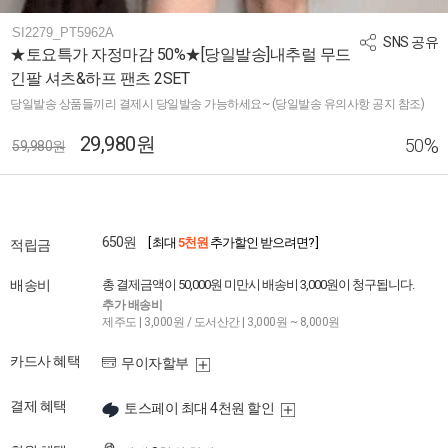
SI2279_PT5962A
SNS 공유
★토요특가 자정마감 50%★[당일발송]내추럴 무드
긴팔 셔츠&하프 팬츠 2SET
당일발송 상품들끼리 결제시 당일발송 가능하세요~ (당일발송 유의사항 공지 참조)
29,980원
%
50
59,980원
650원
[ 최대
5천원
추가할인 받으려면? ]
적립금
배송비
총 결제금액이 50,000원 미만시 배송비 3,000원이 청구됩니다.
추가 배송비
제주도 | 3,000원 / 도서산간 | 3,000원 ~ 8,000원
카드사 혜택
무이자할부
결제 혜택
토스페이 최대 4천원 할인