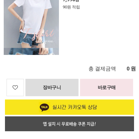
90원 적립
총 결제금액
원
0
장바구니
바로구매