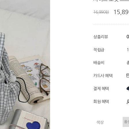
15,8
16,990원
0
상품리뷰
적립금
배송비
총
카드사 혜택
결제 혜택
회원 혜택
색상