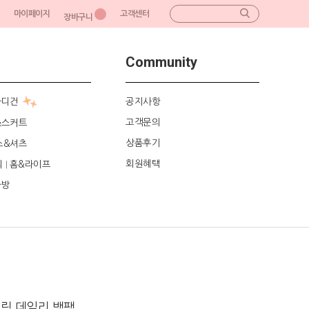
마이페이지
고객센터
장바구니
Community
가디건
공지사항
고객문의
&스커트
상품후기
스&셔츠
회원혜택
리
홈&라이프
|
가방
링 데일리 백팩