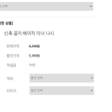
디한 상품]
신축 골지 베이직 이너 나시
판매가격
6,390원
할인가격
5,990원
적립금
94원
색상
사이즈