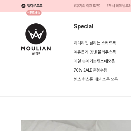
앱다운로드
#후기의 여왕 도전?
#푸시 혜택 받으
Special
하체라인 살리는
스커트룩
여유롭게 멋낸
블라우스룩
매일 손이가는
민소매모음
한정수량
70% SALE
패션 소품 모음
센스 한스푼