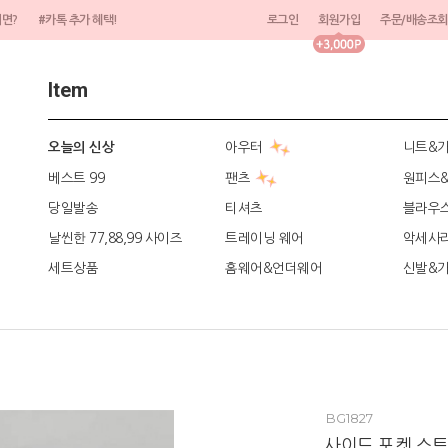
려면?
#카톡 추가 혜택!
로그인
회원가입
주문/배송조회
Item
아우터
니트&
오늘의 신상
베스트 99
팬츠
원피스
당일발송
티셔츠
블라우
날씬한 77,88,99 사이즈
트레이닝 웨어
악세사
세트상품
홈웨어&언더웨어
신발&
BG1827
사이드 포켓 스트