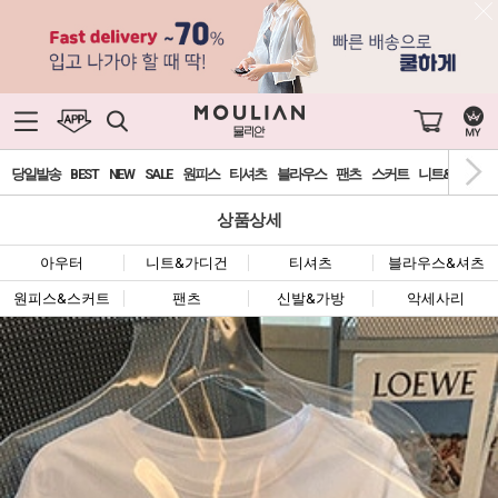
당일발송
BEST
NEW
SALE
원피스
티셔츠
블라우스
팬츠
스커트
니트&가디건
상품상세
아우터
니트&가디건
티셔츠
블라우스&셔츠
원피스&스커트
팬츠
신발&가방
악세사리