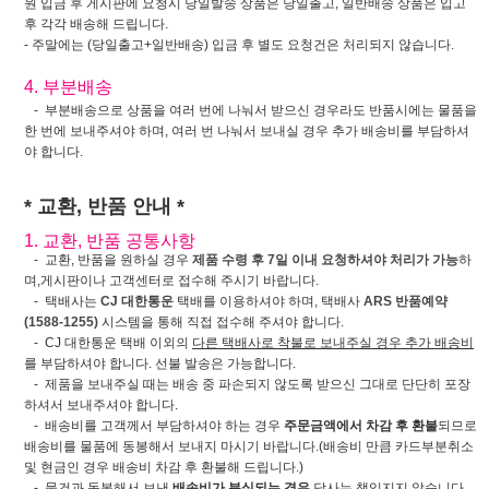
원 입금 후 게시판에 요청시 당일발송 상품은 당일출고, 일반배송 상품은 입고
후 각각 배송해 드립니다.
- 주말에는 (당일출고+일반배송) 입금 후 별도 요청건은 처리되지 않습니다.
4. 부분배송
- 부분배송으로 상품을 여러 번에 나눠서 받으신 경우라도 반품시에는 물품을
한 번에 보내주셔야 하며, 여러 번 나눠서 보내실 경우 추가 배송비를 부담하셔
야 합니다.
* 교환, 반품 안내 *
1. 교환, 반품 공통사항
- 교환, 반품을 원하실 경우
제품 수령 후 7일 이내 요청하셔야 처리가 가능
하
며,게시판이나 고객센터로 접수해 주시기 바랍니다.
- 택배사는
CJ 대한통운
택배를 이용하셔야 하며, 택배사
ARS 반품예약
(1588-1255)
시스템을 통해 직접 접수해 주셔야 합니다.
- CJ 대한통운 택배 이외의
다른 택배사로 착불로 보내주실 경우 추가 배송비
를 부담하셔야 합니다. 선불 발송은 가능합니다.
- 제품을 보내주실 때는 배송 중 파손되지 않도록 받으신 그대로 단단히 포장
하셔서 보내주셔야 합니다.
- 배송비를 고객께서 부담하셔야 하는 경우
주문금액에서 차감 후 환불
되므로
배송비를 물품에 동봉해서 보내지 마시기 바랍니다.(배송비 만큼 카드부분취소
및 현금인 경우 배송비 차감 후 환불해 드립니다.)
- 물건과 동봉해서 보낸
배송비가 분실되는 경우
당사는 책임지지 않습니다.