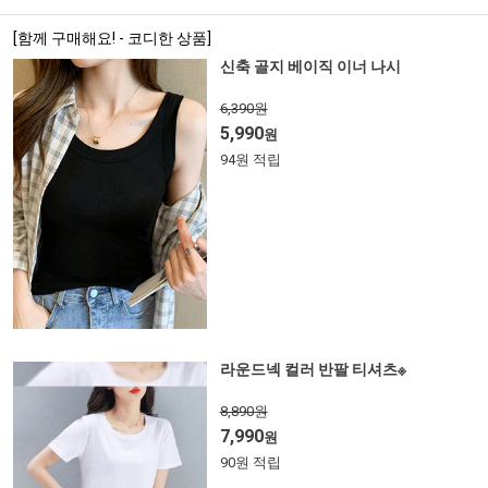
[함께 구매해요! - 코디한 상품]
신축 골지 베이직 이너 나시
6,390원
5,990
원
94원 적립
라운드넥 컬러 반팔 티셔츠※
8,890원
7,990
원
90원 적립