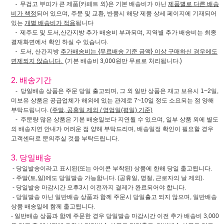
- 무겁고 부피가 큰 제품(카페트 외)은 기본 배송비가 아닌
제품별로 다른 배송
비가 책정
되어 있으며, 주문 및 교환, 반품시 해당 제품 상세 페이지에 기재되어
있는
개별 배송비가 적용
됩니다
- 제주도 및 도서,산간지방 추가 배송비 부과되며, 지역별 추가 배송비는 최종
결재화면에서 확인 하실 수 있습니다.
- 도서, 산간지방
추가배송비는 {무료배송 기준 금액} 이상 구매하신 경우에도
면제되지 않습니다.
(기본 배송비 3,000원만 무료로 처리됩니다.)
2. 배송기간
- 당일배송 상품은 주문 당일 출고되며, 그 외 일반 상품은 재고 보유시 1~2일,
미보유 상품은 공급업체가 해외에 있는 관계로 7~10일 정도 소요되는 점 양해
부탁드립니다.
(주말, 공휴일 제외 / 영업일(평일) 기준)
- 주문량 많은 상품은 기본 배송일보다 지연될 수 있으며, 일부 상품 외에 별도
의 배송지연 안내가 어려운 점 양해 부탁드리며, 배송일정 확인이 필요할 경우
고객센터로 문의주실 것을 부탁드립니다.
3. 당일배송
- 당일발송이라고 표시된(또는 아이콘 부착된) 상품에 한해 당일 출고됩니다.
- 주말(토,일)에도 당일발송 가능합니다. (공휴일, 명절, 근로자의 날 제외).
- 당일발송 마감시간 오후3시 이전까지 결제가 완료되어야 합니다.
- 당일발송 아닌 일반배송 상품과 함께 주문시 당일출고 되지 않으며, 일반배송
상품 배송일에 함께 출고됩니다.
- 일반배송 상품과 함께 주문한 경우 당일발송 마감시간 이전 추가 배송비 3,000