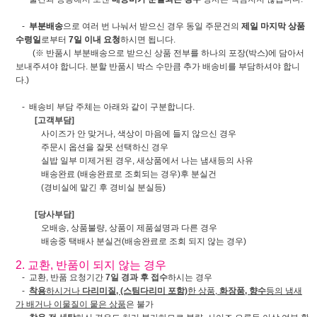
-
부분배송
으로 여러 번 나눠서 받으신 경우 동일 주문건의
제일 마지막 상품
수령일
로부터
7일 이내 요청
하시면 됩니다.
(※ 반품시 부분배송으로 받으신 상품 전부를 하나의 포장(박스)에 담아서
보내주셔야 합니다. 분할 반품시 박스 수만큼 추가 배송비를 부담하셔야 합니
다.)
- 배송비 부담 주체는 아래와 같이 구분합니다.
[고객부담]
사이즈가 안 맞거나, 색상이 마음에 들지 않으신 경우
주문시 옵션을 잘못 선택하신 경우
실밥 일부 미제거된 경우, 새상품에서 나는 냄새등의 사유
배송완료 (배송완료로 조회되는 경우)후 분실건
(경비실에 맡긴 후 경비실 분실등)
[당사부담]
오배송, 상품불량, 상품이 제품설명과 다른 경우
배송중 택배사 분실건(배송완료로 조회 되지 않는 경우)
2. 교환, 반품이 되지 않는 경우
- 교환, 반품 요청기간
7일 경과 후 접수
하시는 경우
-
착용
하시거나
다리미질, (스팀다리미 포함)
한 상품,
화장품, 향수
등의 냄새
가 배거나 이물질이 뭍은 상품
은 불가