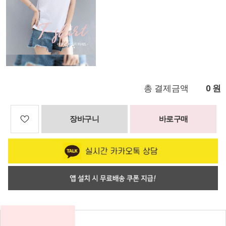
총 결제금액
원
0
장바구니
바로구매