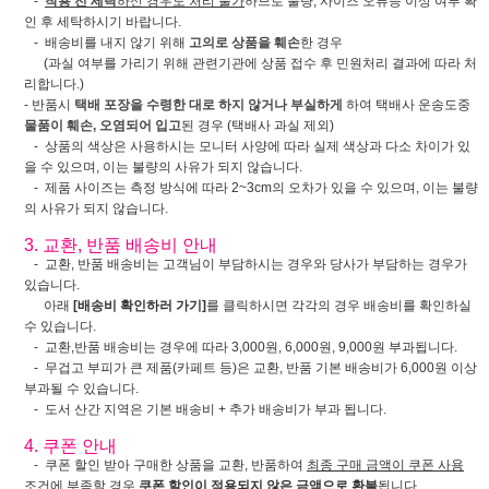
-
착용 전 세탁
하신 경우도 처리 불가
하므로 불량, 사이즈 오류등 이상 여부 확
인 후 세탁하시기 바랍니다.
- 배송비를 내지 않기 위해
고의로 상품을 훼손
한 경우
(과실 여부를 가리기 위해 관련기관에 상품 접수 후 민원처리 결과에 따라 처
리합니다.)
- 반품시
택배 포장을 수령한 대로 하지 않거나 부실하게
하여 택배사 운송도중
물품이 훼손, 오염되어 입고
된 경우 (택배사 과실 제외)
- 상품의 색상은 사용하시는 모니터 사양에 따라 실제 색상과 다소 차이가 있
을 수 있으며, 이는 불량의 사유가 되지 않습니다.
- 제품 사이즈는 측정 방식에 따라 2~3cm의 오차가 있을 수 있으며, 이는 불량
의 사유가 되지 않습니다.
3. 교환, 반품 배송비 안내
- 교환, 반품 배송비는 고객님이 부담하시는 경우와 당사가 부담하는 경우가
있습니다.
아래
[배송비 확인하러 가기]
를 클릭하시면 각각의 경우 배송비를 확인하실
수 있습니다.
- 교환,반품 배송비는 경우에 따라 3,000원, 6,000원, 9,000원 부과됩니다.
- 무겁고 부피가 큰 제품(카페트 등)은 교환, 반품 기본 배송비가 6,000원 이상
부과될 수 있습니다.
- 도서 산간 지역은 기본 배송비 + 추가 배송비가 부과 됩니다.
4. 쿠폰 안내
- 쿠폰 할인 받아 구매한 상품을 교환, 반품하여
최종 구매 금액이 쿠폰 사용
조건에 부족할 경우
쿠폰 할인이 적용되지 않은 금액으로 환불
됩니다.