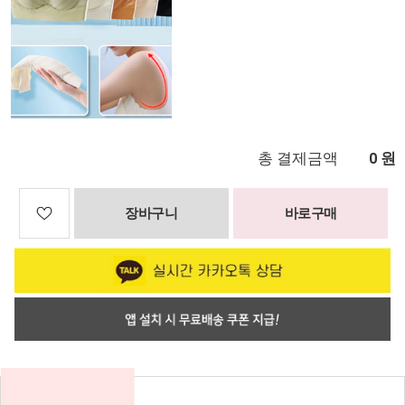
총 결제금액
원
0
장바구니
바로구매