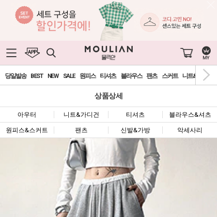
당일발송
BEST
NEW
SALE
원피스
티셔츠
블라우스
팬츠
스커트
니트&가디건
상품상세
아우터
니트&가디건
티셔츠
블라우스&셔츠
원피스&스커트
팬츠
신발&가방
악세사리