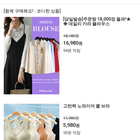
[함께 구매해요! - 코디한 상품]
[당일발송]주문량 18,000장 돌파!★
◈ 데일리 카라 블라우스
18,180원
16,980
원
94원 적립
고탄력 노와이어 쿨 브라
11,980원
5,980
원
50원 적립