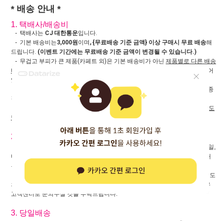
* 배송 안내 *
1. 택배사/배송비
- 택배사는
CJ 대한통운
입니다.
- 기본 배송비는
3,000원
이며
, {무료배송 기준 금액} 이상 구매시 무료 배송
해
드립니다.
(이벤트 기간에는 무료배송 기준 금액이 변경될 수 있습니다.)
- 무겁고 부피가 큰 제품(카페트 외)은 기본 배송비가 아닌
제품별로 다른 배송
비가 책정
되어 있으며, 주문 및 교환, 반품시 해당 제품 상세 페이지에 기재되어
있는
개별 배송비가 적용
됩니다
- 제주도 및 도서,산간지방 추가 배송비 부과되며, 지역별 추가 배송비는 최종
결재화면에서 확인 하실 수 있습니다.
- 도서, 산간지방
추가배송비는 {무료배송 기준 금액} 이상 구매하신 경우에도
면제되지 않습니다.
(기본 배송비 3,000원만 무료로 처리됩니다.)
2. 배송기간
- 당일배송 상품은 주문 당일 출고되며, 그 외 일반 상품은 재고 보유시 1~2일,
미보유 상품은 공급업체가 해외에 있는 관계로 7~10일 정도 소요되는 점 양해
부탁드립니다.
(주말, 공휴일 제외 / 영업일(평일) 기준)
- 주문량 많은 상품은 기본 배송일보다 지연될 수 있으며, 일부 상품 외에 별도
의 배송지연 안내가 어려운 점 양해 부탁드리며, 배송일정 확인이 필요할 경우
고객센터로 문의주실 것을 부탁드립니다.
3. 당일배송