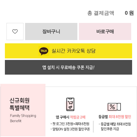
총 결제금액
원
0
장바구니
바로구매