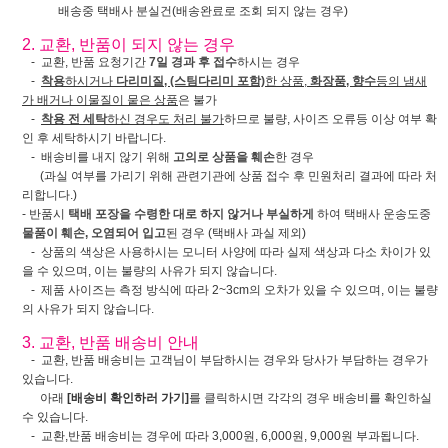
배송중 택배사 분실건(배송완료로 조회 되지 않는 경우)
2. 교환, 반품이 되지 않는 경우
- 교환, 반품 요청기간
7일 경과 후 접수
하시는 경우
-
착용
하시거나
다리미질, (스팀다리미 포함)
한 상품,
화장품, 향수
등의 냄새
가 배거나 이물질이 뭍은 상품
은 불가
-
착용 전 세탁
하신 경우도 처리 불가
하므로 불량, 사이즈 오류등 이상 여부 확
인 후 세탁하시기 바랍니다.
- 배송비를 내지 않기 위해
고의로 상품을 훼손
한 경우
(과실 여부를 가리기 위해 관련기관에 상품 접수 후 민원처리 결과에 따라 처
리합니다.)
- 반품시
택배 포장을 수령한 대로 하지 않거나 부실하게
하여 택배사 운송도중
물품이 훼손, 오염되어 입고
된 경우 (택배사 과실 제외)
- 상품의 색상은 사용하시는 모니터 사양에 따라 실제 색상과 다소 차이가 있
을 수 있으며, 이는 불량의 사유가 되지 않습니다.
- 제품 사이즈는 측정 방식에 따라 2~3cm의 오차가 있을 수 있으며, 이는 불량
의 사유가 되지 않습니다.
3. 교환, 반품 배송비 안내
- 교환, 반품 배송비는 고객님이 부담하시는 경우와 당사가 부담하는 경우가
있습니다.
아래
[배송비 확인하러 가기]
를 클릭하시면 각각의 경우 배송비를 확인하실
수 있습니다.
- 교환,반품 배송비는 경우에 따라 3,000원, 6,000원, 9,000원 부과됩니다.