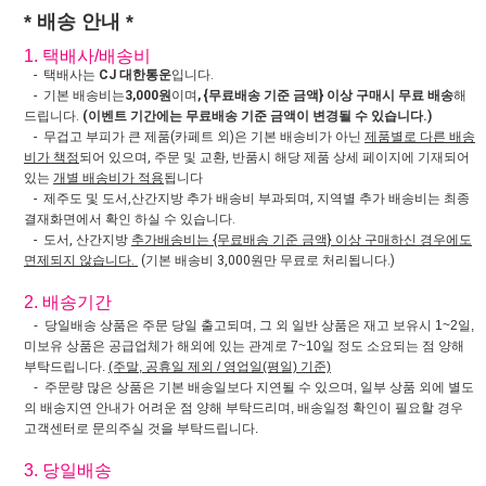
* 배송 안내 *
1. 택배사/배송비
- 택배사는
CJ 대한통운
입니다.
- 기본 배송비는
3,000원
이며
, {무료배송 기준 금액} 이상 구매시 무료 배송
해
드립니다.
(이벤트 기간에는 무료배송 기준 금액이 변경될 수 있습니다.)
- 무겁고 부피가 큰 제품(카페트 외)은 기본 배송비가 아닌
제품별로 다른 배송
비가 책정
되어 있으며, 주문 및 교환, 반품시 해당 제품 상세 페이지에 기재되어
있는
개별 배송비가 적용
됩니다
- 제주도 및 도서,산간지방 추가 배송비 부과되며, 지역별 추가 배송비는 최종
결재화면에서 확인 하실 수 있습니다.
- 도서, 산간지방
추가배송비는 {무료배송 기준 금액} 이상 구매하신 경우에도
면제되지 않습니다.
(기본 배송비 3,000원만 무료로 처리됩니다.)
2. 배송기간
- 당일배송 상품은 주문 당일 출고되며, 그 외 일반 상품은 재고 보유시 1~2일,
미보유 상품은 공급업체가 해외에 있는 관계로 7~10일 정도 소요되는 점 양해
부탁드립니다.
(주말, 공휴일 제외 / 영업일(평일) 기준)
- 주문량 많은 상품은 기본 배송일보다 지연될 수 있으며, 일부 상품 외에 별도
의 배송지연 안내가 어려운 점 양해 부탁드리며, 배송일정 확인이 필요할 경우
고객센터로 문의주실 것을 부탁드립니다.
3. 당일배송