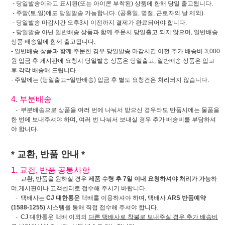
- 당일발송이라고 표시된(또는 아이콘 부착된) 상품에 한해 당일 출고됩니다.
- 주말(토,일)에도 당일발송 가능합니다. (공휴일, 명절, 근로자의 날 제외).
- 당일발송 마감시간 오후3시 이전까지 결제가 완료되어야 합니다.
- 당일발송 아닌 일반배송 상품과 함께 주문시 당일출고 되지 않으며, 일반배송
상품 배송일에 함께 출고됩니다.
- 일반배송 상품과 함께 주문한 경우 당일발송 마감시간 이전 추가 배송비 3,000
원 입금 후 게시판에 요청시 당일발송 상품은 당일출고, 일반배송 상품은 입고
후 각각 배송해 드립니다.
- 주말에는 (당일출고+일반배송) 입금 후 별도 요청건은 처리되지 않습니다.
4. 부분배송
- 부분배송으로 상품을 여러 번에 나눠서 받으신 경우라도 반품시에는 물품을
한 번에 보내주셔야 하며, 여러 번 나눠서 보내실 경우 추가 배송비를 부담하셔
야 합니다.
* 교환, 반품 안내 *
1. 교환, 반품 공통사항
- 교환, 반품을 원하실 경우
제품 수령 후 7일 이내 요청하셔야 처리가 가능
하
며,게시판이나 고객센터로 접수해 주시기 바랍니다.
- 택배사는
CJ 대한통운
택배를 이용하셔야 하며, 택배사
ARS 반품예약
(1588-1255)
시스템을 통해 직접 접수해 주셔야 합니다.
- CJ 대한통운 택배 이외의
다른 택배사로 착불로 보내주실 경우 추가 배송비