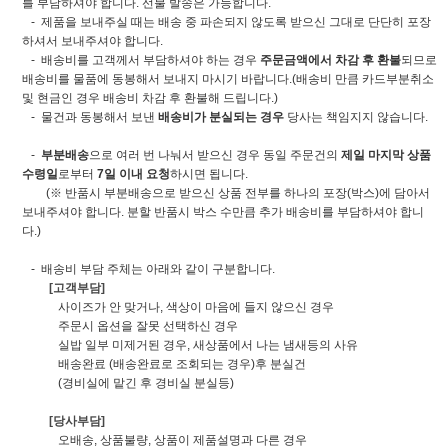
를 부담하셔야 합니다. 선불 발송은 가능합니다.
- 제품을 보내주실 때는 배송 중 파손되지 않도록 받으신 그대로 단단히 포장
하셔서 보내주셔야 합니다.
- 배송비를 고객께서 부담하셔야 하는 경우
주문금액에서 차감 후 환불
되므로
배송비를 물품에 동봉해서 보내지 마시기 바랍니다.(배송비 만큼 카드부분취소
및 현금인 경우 배송비 차감 후 환불해 드립니다.)
- 물건과 동봉해서 보낸
배송비가 분실되는 경우
당사는 책임지지 않습니다.
-
부분배송
으로 여러 번 나눠서 받으신 경우 동일 주문건의
제일 마지막 상품
수령일
로부터
7일 이내 요청
하시면 됩니다.
(※ 반품시 부분배송으로 받으신 상품 전부를 하나의 포장(박스)에 담아서
보내주셔야 합니다. 분할 반품시 박스 수만큼 추가 배송비를 부담하셔야 합니
다.)
- 배송비 부담 주체는 아래와 같이 구분합니다.
[고객부담]
사이즈가 안 맞거나, 색상이 마음에 들지 않으신 경우
주문시 옵션을 잘못 선택하신 경우
실밥 일부 미제거된 경우, 새상품에서 나는 냄새등의 사유
배송완료 (배송완료로 조회되는 경우)후 분실건
(경비실에 맡긴 후 경비실 분실등)
[당사부담]
오배송, 상품불량, 상품이 제품설명과 다른 경우