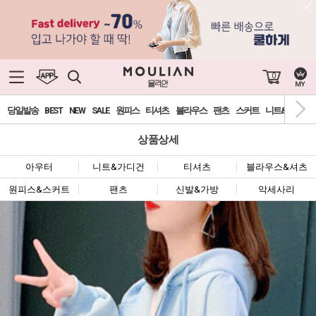
0
당일발송
BEST
NEW
SALE
원피스
티셔츠
블라우스
팬츠
스커트
니트&가디건
상품상세
아우터
니트&가디건
티셔츠
블라우스&셔츠
원피스&스커트
팬츠
신발&가방
악세사리