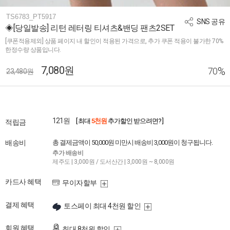
TS6783_PT5917
SNS 공유
◈[당일발송] 리턴 레터링 티셔츠&밴딩 팬츠2SET
[쿠폰적용제외] 상품 페이지 내 할인이 적용된 가격으로, 추가 쿠폰 적용이 불가한 70%
한정수량 상품입니다.
7,080원
%
70
23,480원
121원
[ 최대
5천원
추가할인 받으려면? ]
적립금
배송비
총 결제금액이 50,000원 미만시 배송비 3,000원이 청구됩니다.
추가 배송비
제주도 | 3,000원 / 도서산간 | 3,000원 ~ 8,000원
카드사 혜택
무이자할부
결제 혜택
토스페이 최대 4천원 할인
회원 혜택
최대 8천원 할인