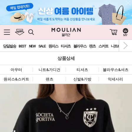
0
당일발송
BEST
NEW
SALE
원피스
티셔츠
블라우스
팬츠
스커트
니트&가디건
상품상세
아우터
니트&가디건
티셔츠
블라우스&셔츠
원피스&스커트
팬츠
신발&가방
악세사리