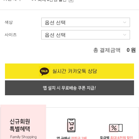
색상
사이즈
총 결제금액
원
0