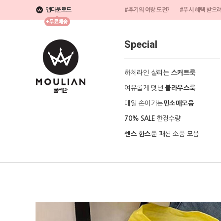
앱다운로드
#후기의 여왕 도전?
#푸시 혜택 받으
Special
하체라인 살리는
스커트룩
여유롭게 멋낸
블라우스룩
매일 손이가는
민소매모음
한정수량
70% SALE
패션 소품 모음
센스 한스푼