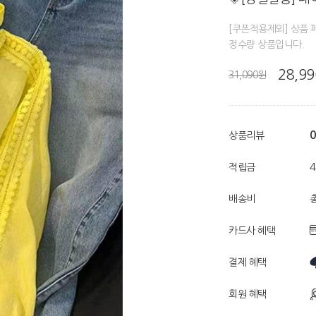
[쿠폰적용제외] 상품 
정수량 상품입니다.
28,9
31,090원
0
상품리뷰
적립금
배송비
총
카드사 혜택
결제 혜택
회원 혜택