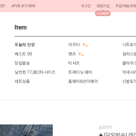
려면?
#카톡 추가 혜택!
로그인
회원가입
주문/배송조회
Item
아우터
니트&
오늘의 신상
베스트 99
팬츠
원피스
당일발송
티셔츠
블라우
날씬한 77,88,99 사이즈
트레이닝 웨어
악세사
세트상품
홈웨어&언더웨어
신발&
jp2530
◈[당일발송] 레