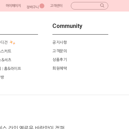
마이페이지
고객센터
장바구니
Community
가디건
공지사항
고객문의
&스커트
상품후기
스&셔츠
회원혜택
리
홈&라이프
|
가방
이스 라인 옐로우 바람막이 점퍼