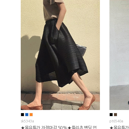
sk5343a
pt6540a
★목요특가 자정마감 50%★플리츠 밴딩 언
★목요특가