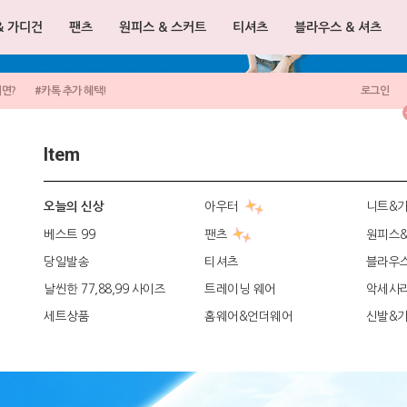
& 가디건
팬츠
원피스 & 스커트
티셔츠
블라우스 & 셔츠
려면?
#카톡 추가 혜택!
로그인
Item
아우터
니트&
오늘의 신상
베스트 99
팬츠
원피스
당일발송
티셔츠
블라우
날씬한 77,88,99 사이즈
트레이닝 웨어
악세사
세트상품
홈웨어&언더웨어
신발&