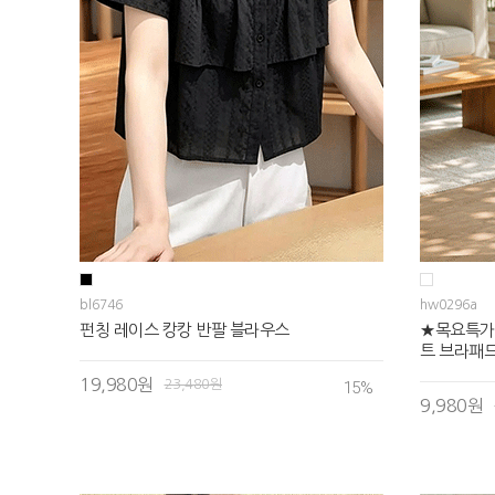
bl6746
hw0296a
펀칭 레이스 캉캉 반팔 블라우스
★목요특가
트 브라패드
19,980원
23,480원
15
%
9,980원