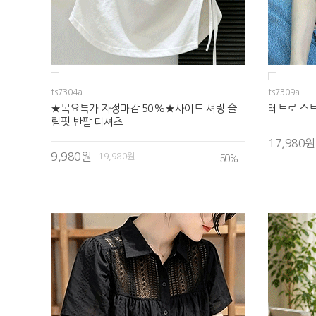
ts7304a
ts7309a
★목요특가 자정마감 50%★사이드 셔링 슬
레트로 스
림핏 반팔 티셔츠
17,980원
9,980원
19,980원
50
%