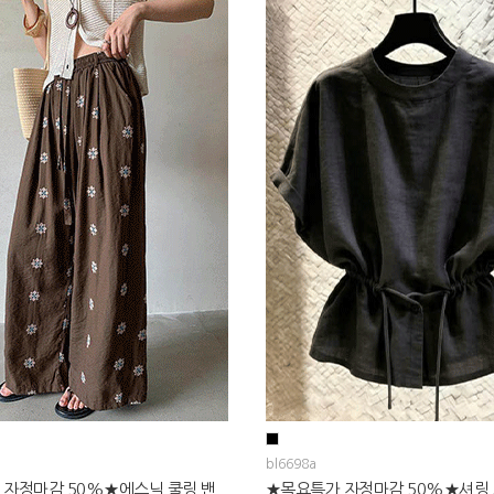
bl6698a
 자정마감 50%★에스닉 쿨링 밴
★목요특가 자정마감 50%★셔링 