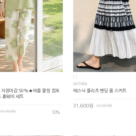
sk5348a
 자정마감 50%★여름 쿨링 컴포
에스닉 플리츠 밴딩 롱 스커트
 홈웨어 세트
31,600원
33,900원
19,980원
50
%