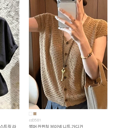
cd3581
스트링 라
썸머 잔펀칭 브이넥 니트 가디건