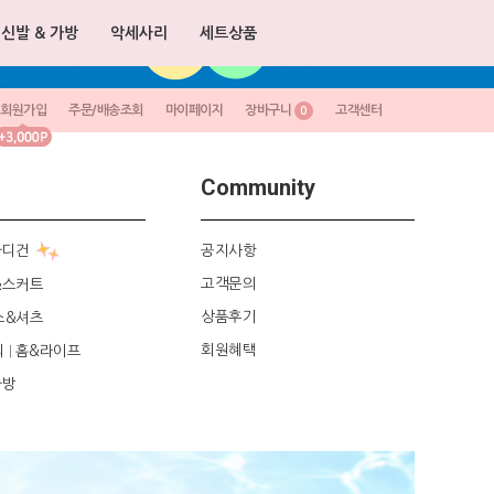
신발 & 가방
악세사리
세트상품
회원가입
주문/배송조회
마이페이지
장바구니
고객센터
0
Community
가디건
공지사항
고객문의
&스커트
상품후기
스&셔츠
회원혜택
리
홈&라이프
|
가방