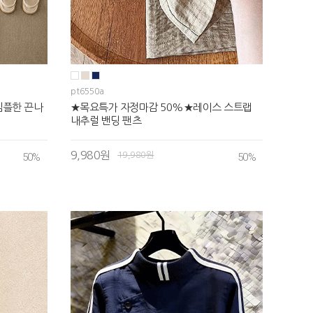
pt6550a
 심플한 끈나
★목요특가 자정마감 50%★레이스 스트랩
내추럴 밴딩 팬츠
9,980원
19,980원
50
%
50
%