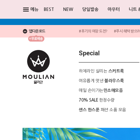
메뉴
BEST
NEW
당일발송
아우터
니트 
앱다운로드
#후기의 여왕 도전?
#푸시 혜택 받으
Special
하체라인 살리는
스커트룩
여유롭게 멋낸
블라우스룩
매일 손이가는
민소매모음
한정수량
70% SALE
패션 소품 모음
센스 한스푼