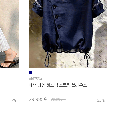
bl6753a
배색 라인 하프넥 스트링 블라우스
29,980원
39,980원
7
%
25
%