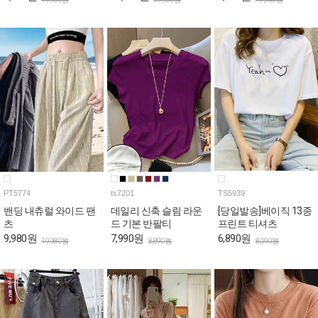
PT5774
ts7201
TS5939
밴딩 내츄럴 와이드 팬
데일리 신축 슬림 라운
[당일발송]베이직 13종
츠
드 기본 반팔티
프린트 티셔츠
9,980원
7,990원
6,890원
19,980원
8,890원
8,090원