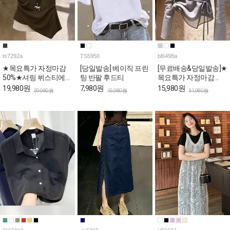
ts7292a
TS5950
bl6498a
★목요특가 자정마감
[당일발송] 베이직 프린
[무료배송&당일발송]★
50%★셔링 뷔스티에
팅 반팔 후드티
목요특가 자정마감
슬림핏 레이어드 반팔
50%★여리핏 시스루
19,980원
7,980원
15,980원
39,980원
15,980원
31,980원
티
브이넥 랩 블라우스