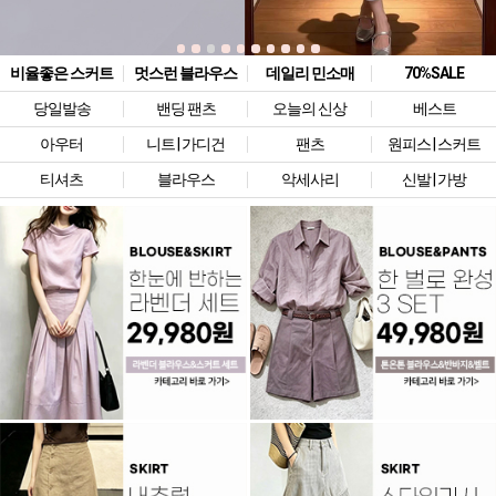
비율좋은 스커트
멋스런 블라우스
데일리 민소매
70%SALE
당일발송
밴딩 팬츠
오늘의 신상
베스트
아우터
니트 | 가디건
팬츠
원피스 | 스커트
티셔츠
블라우스
악세사리
신발 | 가방