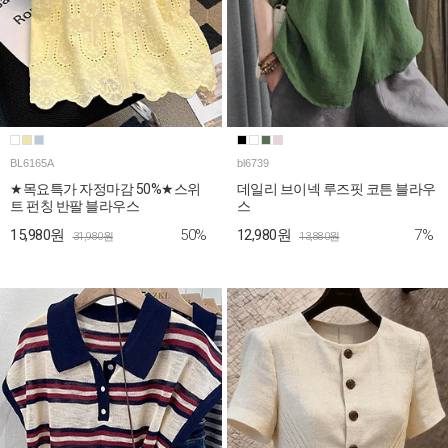
BL6165A
bl6739
★목요특가 자정마감 50%★스위
데일리 브이넥 루즈핏 코튼 블라우
트 펀칭 반팔 블라우스
스
50%
7%
15,980원
12,980원
31,980원
13,880원