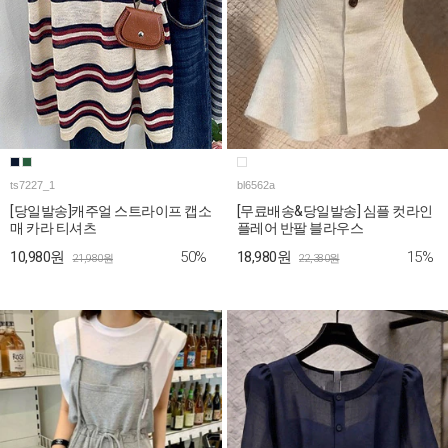
ts7227_1
bl6562a
[당일발송]캐주얼 스트라이프 캡소
[무료배송&당일발송] 심플 컷라인
매 카라 티셔츠
플레어 반팔 블라우스
50%
15%
10,980원
18,980원
21,980원
22,380원