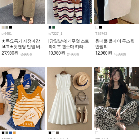
pt6481
ts7227_1
TS6763
★목요특가 자정마감
[당일발송]캐주얼 스트
원더풀 올데이 루즈핏
50%★뒷밴딩 언발 버
라이프 캡소매 카라 티
반팔티
튼 와이드 코튼 팬츠
셔츠
27,980원
10,980원
12,980원
55,980원
21,980원
13,880원