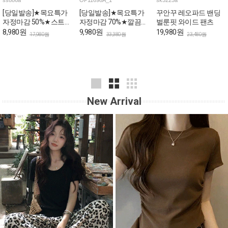
ss886a
OP11698A_1
sk5225a
[당일발송]★목요특가
[당일발송]★목요특가
꾸안꾸 레오파드 밴딩
자정마감 50%★스트라
자정마감 70%★깔끔한
벌룬핏 와이드 팬츠
이프 쫀쫀 골지 나시
핀턱라인 민소매 롱 원
8,980원
9,980원
19,980원
17,980원
33,380원
23,480원
피스
New Arrival