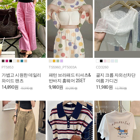
PT5853
TS5960_PT5003A
CD3260
가볍고 시원한 데일리
패턴 브라패드 티셔츠&
골지 크롭 자외선차단
와이드 팬츠
반바지 홈웨어 2SET
여름 가디건
14,890원
9,980원
11,980원
15,990원
33,280원
12,780원