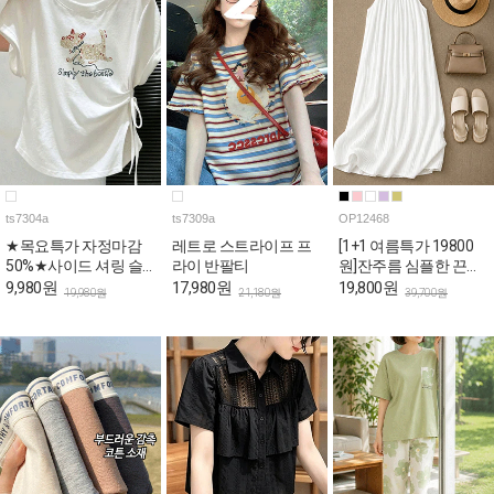
ts7304a
ts7309a
OP12468
★목요특가 자정마감
레트로 스트라이프 프
[1+1 여름특가 19800
50%★사이드 셔링 슬
라이 반팔티
원]잔주름 심플한 끈나
림핏 반팔 티셔츠
시 롱 원피스
9,980원
17,980원
19,800원
19,980원
21,180원
39,700원