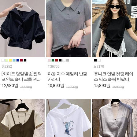
SI2252
TS6765
ts7178
[화이트 당일발송]핀턱
야옹 자수 데일리 반팔
유니크 언발 컷팅 레이
포인트 숄더 크롭 셔츠
카라티
스 믹스 슬림 반팔티
[상황에따라 변신!셔츠
12,980원
10,890원
15,890원
13,880원
12,790원
16,990원
+재킷=셔켓]