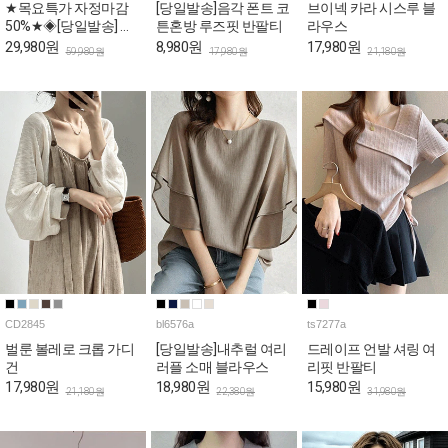
★목요특가 자정마감
[당일발송]음각 폰트 코
브이넥 카라 시스루 블
50%★◈[당일발송] 스
튼혼방 루즈핏 반팔티
라우스
퀘어넥 스카이 퍼프 롱
29,980원
8,980원
17,980원
59,980원
17,980원
21,180원
원피스
CD2845
bl6576a
ts7277a
벌룬 볼레로 크롭 가디
[당일발송]내추럴 여리
드레이프 언발 셔링 여
건
러플 소매 블라우스
리핏 반팔티
17,980원
18,980원
15,980원
21,180원
22,380원
31,980원