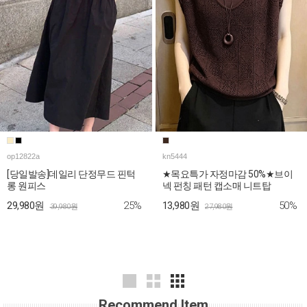
op12822a
kn5444
[당일발송]데일리 단정무드 핀턱
★목요특가 자정마감 50%★브이
롱 원피스
넥 펀칭 패턴 캡소매 니트탑
25%
50%
29,980원
13,980원
39,980원
27,980원
Recommend Item