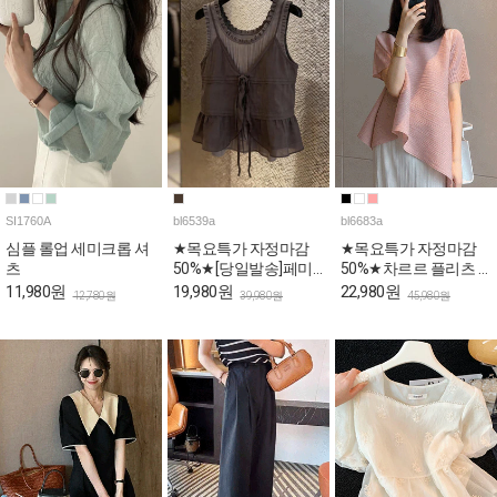
SI1760A
bl6539a
bl6683a
심플 롤업 세미크롭 셔
★목요특가 자정마감
★목요특가 자정마감
츠
50%★[당일발송]페미
50%★차르르 플리츠 A
닌 프릴 뷔스티에 민소
라인 언발 블라우스
11,980원
19,980원
22,980원
12,780원
39,980원
45,980원
매 블라우스