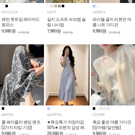
OP12217A
ss873
cd3567a
패턴 뒷트임 레이어드
실키 소프트 브라캡 슬
파스텔 골지 리본끈 여
원피스
림 나시탑
름 니트 가디건
9,980원
7,980원
9,980원
19,980원
8,880원
19,980원
pt6476a
op12879a
CD2408
쿨 페이즐리 밴딩 팬츠
★목요특가 자정마감
촉감 좋은 여름 가디건
[2가지 타입 기장]
50%★프렌치 감성 레
[장마템/살안템]
이스 민소매 원피스
9,980원
29,980원
9,980원
19,980원
59,980원
19,980원