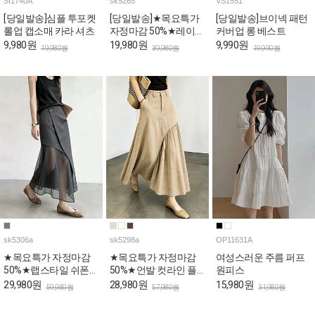
SI1740A
sk5265
VS1551
[당일발송]심플 투포켓
[당일발송]★목요특가
[당일발송]브이넥 패턴
롤업 캡소매 카라 셔츠
자정마감 50%★레이스
커버업 롱 베스트
사이드 슬릿 A라인 스
9,980원
19,980원
9,990원
19,980원
39,980원
19,990원
커트
sk5306a
sk5298a
OP11631A
★목요특가 자정마감
★목요특가 자정마감
여성스러운 주름 퍼프
50%★랩스타일 쉬폰
50%★언발 컷라인 플
원피스
시스루 롱 스커트
레어 A 스커트
29,980원
28,980원
15,980원
59,980원
57,980원
31,980원