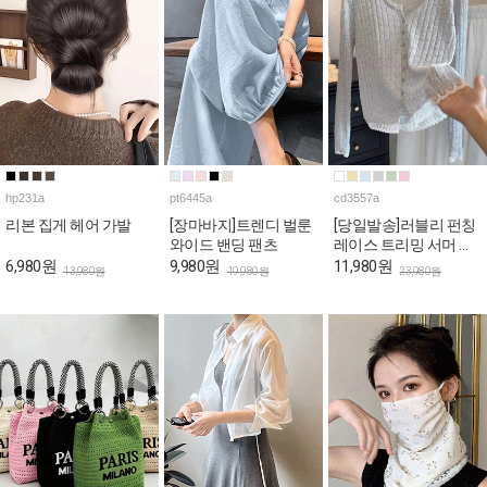
hp231a
pt6445a
cd3557a
리본 집게 헤어 가발
[장마바지]트렌디 벌룬
[당일발송]러블리 펀칭
와이드 밴딩 팬츠
레이스 트리밍 서머 가
디건
6,980원
9,980원
11,980원
13,980원
19,980원
23,980원