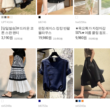
UPT410A
bl6746
hw0296a
[당일발송]부드러운 코
펀칭 레이스 캉캉 반팔
★목요특가 자정마감
튼 스판 팬티
블라우스
50%★여름 쿨링 컴포
트 브라패드 홈웨어 세
3,190원
19,980원
9,980원
3,390원
23,480원
19,980원
트
sk5348a
bl6753a
sk5343a