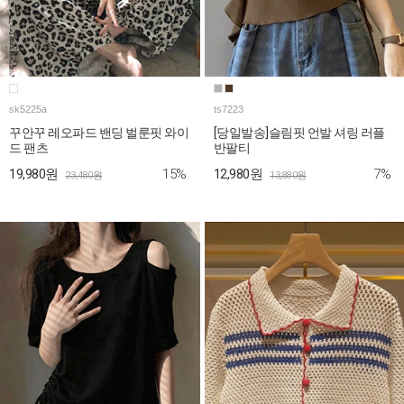
sk5225a
ts7223
꾸안꾸 레오파드 밴딩 벌룬핏 와이
[당일발송]슬림핏 언발 셔링 러플
드 팬츠
반팔티
15%
7%
19,980원
12,980원
23,480원
13,880원