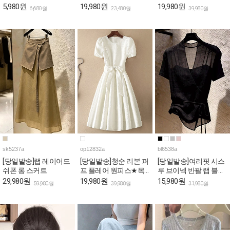
트 코튼 팬츠
5,980원
19,980원
19,980원
6,680원
23,480원
39,980원
sk5237a
op12832a
bl6538a
[당일발송]랩 레이어드
[당일발송]청순 리본 퍼
[당일발송]여리핏 시스
쉬폰 롱 스커트
프 플레어 원피스★목
루 브이넥 반팔 랩 블라
요특가 자정마감
우스
29,980원
19,980원
15,980원
59,980원
39,980원
31,980원
50%★