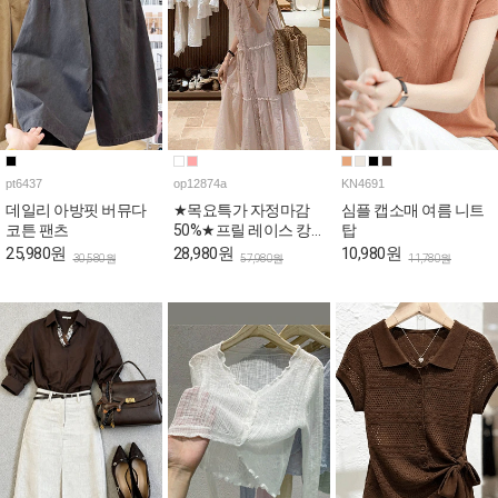
pt6437
op12874a
KN4691
데일리 아방핏 버뮤다
★목요특가 자정마감
심플 캡소매 여름 니트
코튼 팬츠
50%★프릴 레이스 캉
탑
캉 로맨틱 민소매 원피
25,980원
28,980원
10,980원
30,580원
57,980원
11,780원
스