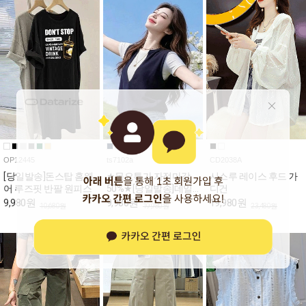
OP12445
ts7102a
CD2038A
[당일발송]돈스탑 홈웨
★목요특가 자정마감
시스루 레이스 후드 가
어 루즈핏 반팔 원피스
50%★[당일발송]데일
디건
리 베스트 레이어드 반
9,980원
9,980원
19,980원
10,680원
19,980원
23,480원
팔티