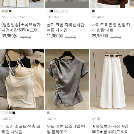
bl6631_sk5254a
CD3260
kn5406a
[당일발송] ★목요특가
골지 크롭 자외선차단
사이드 리본랩 펀칭 카
자정마감 50%★모던
여름 가디건
라 반팔 니트
오피스룩 블라우스&H
39,980원
11,980원
29,980원
79,980원
12,780원
39,980원
스커트 4SET [스카프&
벨트포함]
ss877a
bl6723
pt6451
데일리 소프트 신축 브
우드 버튼 랩스타일 반
★목요특가 자정마감
라캡 나시탑
팔 블라우스
50%★롱 와이드 화이