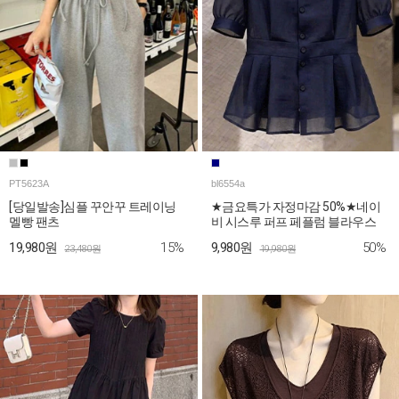
PT5623A
bl6554a
[당일발송]심플 꾸안꾸 트레이닝
★금요특가 자정마감 50%★네이
멜빵 팬츠
비 시스루 퍼프 페플럼 블라우스
15%
50%
19,980원
9,980원
23,480원
19,980원