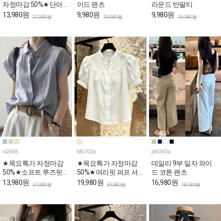
자정마감 50%★단아한
이드 팬츠
라운드 반팔티
퍼플 리본랩 퍼프 블라
13,980원
9,980원
9,980원
27,980원
19,980원
19,980원
우스
si2465
bl6702a
pt6343a
★목요특가 자정마감
★목요특가 자정마감
데일리 9부 일자 와이
50%★소프트 루즈핏
50%★여리핏 퍼프 셔
드 코튼 팬츠
롤업 캡소매 카라 셔츠
링 반소매 블라우스
13,980원
19,980원
16,980원
27,980원
39,980원
18,180원