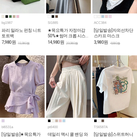
bg1987
SI1885
ACC384
파리 밀라노 펀칭 니트
★목요특가 자정마감
[당일발송]자외선차단
토트백
50%★썸머 크롭 시스
스카프 마스크
루 셔츠
7,980원
14,980원
3,980원
15,980원
29,980원
4,680원
bl6531a
pt6400
TS6587A
[당일발송]★목요특가
데일리 맥시 쿨 밴딩 와
[당일발송]스위트허니