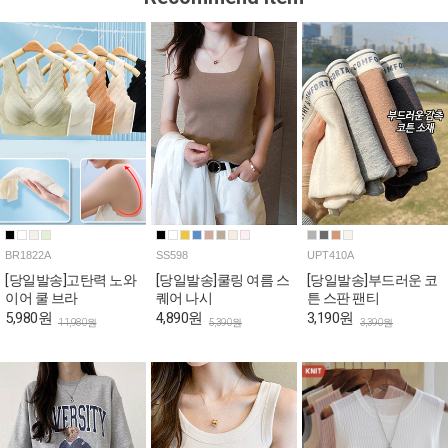
BR1822A
SS598
UPT410A
[당일발송]고탄력 노와
[당일발송]쿨링 여름 스
[당일발송]부드러운 코
이어 쿨 브라
퀘어 나시
튼 스판 팬티
5,980원
4,890원
3,190원
11,980원
5,390원
3,390원