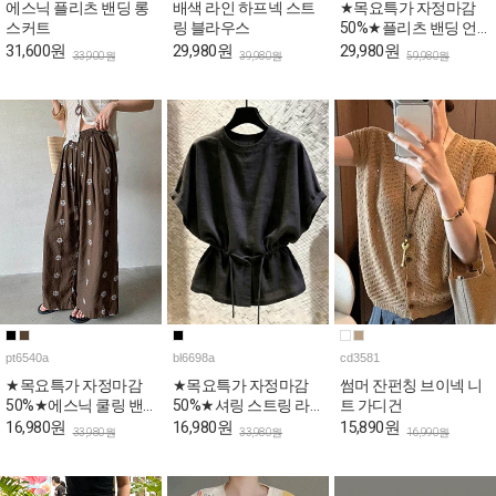
에스닉 플리츠 밴딩 롱
배색 라인 하프넥 스트
★목요특가 자정마감
스커트
링 블라우스
50%★플리츠 밴딩 언
발 미디 팬츠
31,600원
29,980원
29,980원
33,900원
39,980원
59,980원
pt6540a
bl6698a
cd3581
★목요특가 자정마감
★목요특가 자정마감
썸머 잔펀칭 브이넥 니
50%★에스닉 쿨링 밴
50%★셔링 스트링 라
트 가디건
딩 와이드 팬츠
운드 여름 블라우스
16,980원
16,980원
15,890원
33,980원
33,980원
16,990원