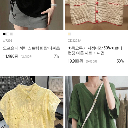
ts7291
CD3223A
오프숄더 셔링 스트링 반팔 티셔츠
★목요특가 자정마감 50%★쁘띠
펀칭 여름 니트 가디건
7%
11,980원
12,780원
50%
19,980원
39,980원