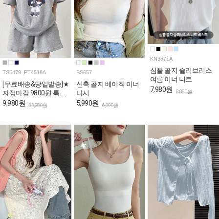
KN3671A
심플 골지 슬리브리스
TS5479_PT4518A
SS657
여름 이너 니트
[무료배송&당일발송]★
신축 골지 베이직 이너
7,980원
8,880원
자정마감 9800원 특가
나시
★캐주얼 베어 박시 티
9,980원
5,990원
33,280원
6,390원
셔츠+숏팬츠 2SET