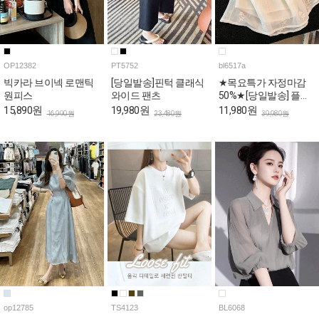
OP12382
PT5752
bl6517a
빅카라 브이넥 로맨틱
[당일발송]핀턱 클래식
★목요특가 자정마감
원피스
와이드 팬츠
50%★[당일발송] 플라
워 자수 스퀘어 퍼프 페
15,890원
19,980원
11,980원
16,990원
23,480원
39,980원
플럼 블라우스
op12785
TS4123
BL6068