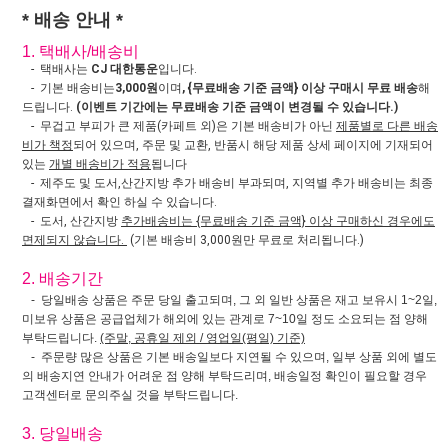
* 배송 안내 *
1. 택배사/배송비
- 택배사는
CJ 대한통운
입니다.
- 기본 배송비는
3,000원
이며
, {무료배송 기준 금액} 이상 구매시 무료 배송
해
드립니다.
(이벤트 기간에는 무료배송 기준 금액이 변경될 수 있습니다.)
- 무겁고 부피가 큰 제품(카페트 외)은 기본 배송비가 아닌
제품별로 다른 배송
비가 책정
되어 있으며, 주문 및 교환, 반품시 해당 제품 상세 페이지에 기재되어
있는
개별 배송비가 적용
됩니다
- 제주도 및 도서,산간지방 추가 배송비 부과되며, 지역별 추가 배송비는 최종
결재화면에서 확인 하실 수 있습니다.
- 도서, 산간지방
추가배송비는 {무료배송 기준 금액} 이상 구매하신 경우에도
면제되지 않습니다.
(기본 배송비 3,000원만 무료로 처리됩니다.)
2. 배송기간
- 당일배송 상품은 주문 당일 출고되며, 그 외 일반 상품은 재고 보유시 1~2일,
미보유 상품은 공급업체가 해외에 있는 관계로 7~10일 정도 소요되는 점 양해
부탁드립니다.
(주말, 공휴일 제외 / 영업일(평일) 기준)
- 주문량 많은 상품은 기본 배송일보다 지연될 수 있으며, 일부 상품 외에 별도
의 배송지연 안내가 어려운 점 양해 부탁드리며, 배송일정 확인이 필요할 경우
고객센터로 문의주실 것을 부탁드립니다.
3. 당일배송