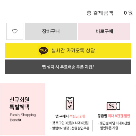
총 결제금액
원
0
장바구니
바로구매