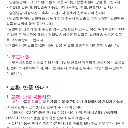
- 당일발송이라고 표시된(또는 아이콘 부착된) 상품에 한해 당일 출고됩니다.
- 주말(토,일)에도 당일발송 가능합니다. (공휴일, 명절, 근로자의 날 제외).
- 당일발송 마감시간 오후3시 이전까지 결제가 완료되어야 합니다.
- 당일발송 아닌 일반배송 상품과 함께 주문시 당일출고 되지 않으며, 일반배송
상품 배송일에 함께 출고됩니다.
- 일반배송 상품과 함께 주문한 경우 당일발송 마감시간 이전 추가 배송비 3,000
원 입금 후 게시판에 요청시 당일발송 상품은 당일출고, 일반배송 상품은 입고
후 각각 배송해 드립니다.
- 주말에는 (당일출고+일반배송) 입금 후 별도 요청건은 처리되지 않습니다.
4. 부분배송
- 부분배송으로 상품을 여러 번에 나눠서 받으신 경우라도 반품시에는 물품을
한 번에 보내주셔야 하며, 여러 번 나눠서 보내실 경우 추가 배송비를 부담하셔
야 합니다.
* 교환, 반품 안내 *
1. 교환, 반품 공통사항
- 교환, 반품을 원하실 경우
제품 수령 후 7일 이내 요청하셔야 처리가 가능
하
며,게시판이나 고객센터로 접수해 주시기 바랍니다.
- 택배사는
CJ 대한통운
택배를 이용하셔야 하며, 택배사
ARS 반품예약
(1588-1255)
시스템을 통해 직접 접수해 주셔야 합니다.
- CJ 대한통운 택배 이외의
다른 택배사로 착불로 보내주실 경우 추가 배송비