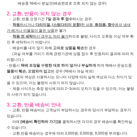
배송중 택배사 분실건(배송완료로 조회 되지 않는 경우)
2. 교환, 반품이 되지 않는 경우
- 교환, 반품 요청기간
7일 경과 후 접수
하시는 경우
-
착용
하시거나
다리미질, (스팀다리미 포함)
한 상품,
화장품, 향수
등의 냄새
가 배거나 이물질이 뭍은 상품
은 불가
-
착용 전 세탁
하신 경우도 처리 불가
하므로 불량, 사이즈 오류등 이상 여부 확
인 후 세탁하시기 바랍니다.
- 배송비를 내지 않기 위해
고의로 상품을 훼손
한 경우
(과실 여부를 가리기 위해 관련기관에 상품 접수 후 민원처리 결과에 따라 처
리합니다.)
- 반품시
택배 포장을 수령한 대로 하지 않거나 부실하게
하여 택배사 운송도중
물품이 훼손, 오염되어 입고
된 경우 (택배사 과실 제외)
- 상품의 색상은 사용하시는 모니터 사양에 따라 실제 색상과 다소 차이가 있
을 수 있으며, 이는 불량의 사유가 되지 않습니다.
- 제품 사이즈는 측정 방식에 따라 2~3cm의 오차가 있을 수 있으며, 이는 불량
의 사유가 되지 않습니다.
3. 교환, 반품 배송비 안내
- 교환, 반품 배송비는 고객님이 부담하시는 경우와 당사가 부담하는 경우가
있습니다.
아래
[배송비 확인하러 가기]
를 클릭하시면 각각의 경우 배송비를 확인하실
수 있습니다.
- 교환,반품 배송비는 경우에 따라 3,000원, 6,000원, 9,000원 부과됩니다.