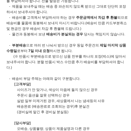
를 부담하셔야 합니다. 선불 발송은 가능합니다.
- 제품을 보내주실 때는 배송 중 파손되지 않도록 받으신 그대로 단단히 포장
하셔서 보내주셔야 합니다.
- 배송비를 고객께서 부담하셔야 하는 경우
주문금액에서 차감 후 환불
되므로
배송비를 물품에 동봉해서 보내지 마시기 바랍니다.(배송비 만큼 카드부분취소
및 현금인 경우 배송비 차감 후 환불해 드립니다.)
- 물건과 동봉해서 보낸
배송비가 분실되는 경우
당사는 책임지지 않습니다.
-
부분배송
으로 여러 번 나눠서 받으신 경우 동일 주문건의
제일 마지막 상품
수령일
로부터
7일 이내 요청
하시면 됩니다.
(※ 반품시 부분배송으로 받으신 상품 전부를 하나의 포장(박스)에 담아서
보내주셔야 합니다. 분할 반품시 박스 수만큼 추가 배송비를 부담하셔야 합니
다.)
- 배송비 부담 주체는 아래와 같이 구분합니다.
[고객부담]
사이즈가 안 맞거나, 색상이 마음에 들지 않으신 경우
주문시 옵션을 잘못 선택하신 경우
실밥 일부 미제거된 경우, 새상품에서 나는 냄새등의 사유
배송완료 (배송완료로 조회되는 경우)후 분실건
(경비실에 맡긴 후 경비실 분실등)
[당사부담]
오배송, 상품불량, 상품이 제품설명과 다른 경우