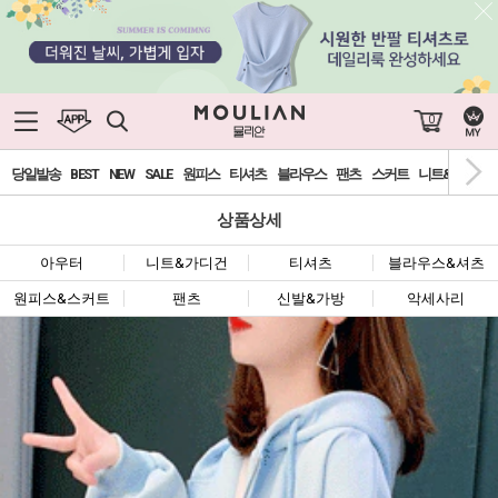
0
당일발송
BEST
NEW
SALE
원피스
티셔츠
블라우스
팬츠
스커트
니트&가디건
상품상세
아우터
니트&가디건
티셔츠
블라우스&셔츠
원피스&스커트
팬츠
신발&가방
악세사리