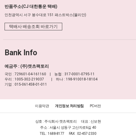
반품주소(CJ 대한통운 택배)
인천광역시 서구 봉수대로 151 패스트박스(뮬리안)
택배사 배송조회 바로가기
Bank Info
예금주 : (주)캣츠팩토리
국민 : 729601-04-161160 | 농협 : 317-0001-0795-11
우리 : 1005-302-219037 | 하나 : 198-910018-18104
기업 : 015-061458-01-011
이용약관
개인정보 처리방침
PC버전
상호 : 주식회사 캣츠팩토리
대표 : 신보현
주소 : 서울시 성동구 고산자로6길 40
TEL : 1688-8177
FAX : 02-457-2330