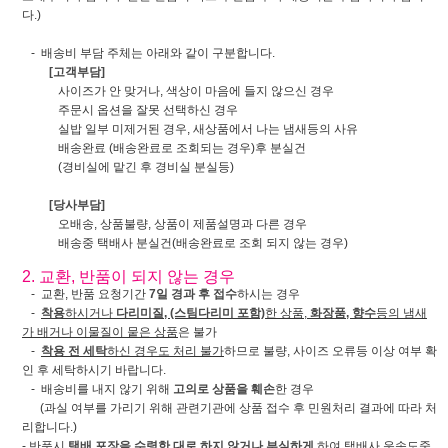
다.)
- 배송비 부담 주체는 아래와 같이 구분합니다.
[고객부담]
사이즈가 안 맞거나, 색상이 마음에 들지 않으신 경우
주문시 옵션을 잘못 선택하신 경우
실밥 일부 미제거된 경우, 새상품에서 나는 냄새등의 사유
배송완료 (배송완료로 조회되는 경우)후 분실건
(경비실에 맡긴 후 경비실 분실등)
[당사부담]
오배송, 상품불량, 상품이 제품설명과 다른 경우
배송중 택배사 분실건(배송완료로 조회 되지 않는 경우)
2. 교환, 반품이 되지 않는 경우
- 교환, 반품 요청기간
7일 경과 후 접수
하시는 경우
-
착용
하시거나
다리미질, (스팀다리미 포함)
한 상품,
화장품, 향수
등의 냄새
가 배거나 이물질이 뭍은 상품
은 불가
-
착용 전 세탁
하신 경우도 처리 불가
하므로 불량, 사이즈 오류등 이상 여부 확
인 후 세탁하시기 바랍니다.
- 배송비를 내지 않기 위해
고의로 상품을 훼손
한 경우
(과실 여부를 가리기 위해 관련기관에 상품 접수 후 민원처리 결과에 따라 처
리합니다.)
- 반품시
택배 포장을 수령한 대로 하지 않거나 부실하게
하여 택배사 운송도중