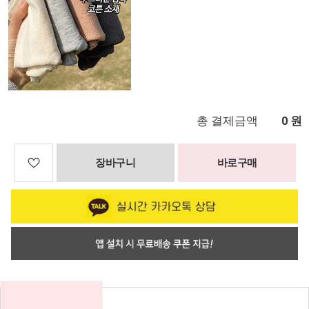
총 결제금액
원
0
장바구니
바로구매