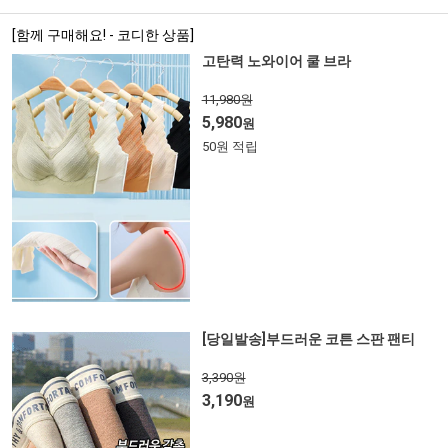
[함께 구매해요! - 코디한 상품]
고탄력 노와이어 쿨 브라
11,980원
5,980
원
50원 적립
[당일발송]부드러운 코튼 스판 팬티
3,390원
3,190
원