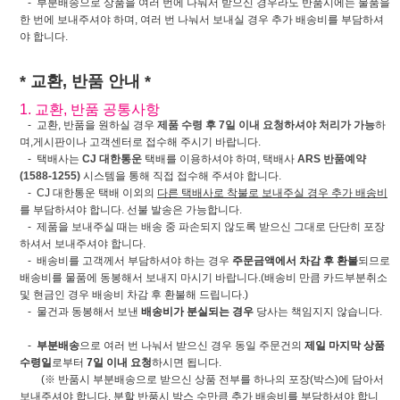
- 부분배송으로 상품을 여러 번에 나눠서 받으신 경우라도 반품시에는 물품을
한 번에 보내주셔야 하며, 여러 번 나눠서 보내실 경우 추가 배송비를 부담하셔
야 합니다.
* 교환, 반품 안내 *
1. 교환, 반품 공통사항
- 교환, 반품을 원하실 경우
제품 수령 후 7일 이내 요청하셔야 처리가 가능
하
며,게시판이나 고객센터로 접수해 주시기 바랍니다.
- 택배사는
CJ 대한통운
택배를 이용하셔야 하며, 택배사
ARS 반품예약
(1588-1255)
시스템을 통해 직접 접수해 주셔야 합니다.
- CJ 대한통운 택배 이외의
다른 택배사로 착불로 보내주실 경우 추가 배송비
를 부담하셔야 합니다. 선불 발송은 가능합니다.
- 제품을 보내주실 때는 배송 중 파손되지 않도록 받으신 그대로 단단히 포장
하셔서 보내주셔야 합니다.
- 배송비를 고객께서 부담하셔야 하는 경우
주문금액에서 차감 후 환불
되므로
배송비를 물품에 동봉해서 보내지 마시기 바랍니다.(배송비 만큼 카드부분취소
및 현금인 경우 배송비 차감 후 환불해 드립니다.)
- 물건과 동봉해서 보낸
배송비가 분실되는 경우
당사는 책임지지 않습니다.
-
부분배송
으로 여러 번 나눠서 받으신 경우 동일 주문건의
제일 마지막 상품
수령일
로부터
7일 이내 요청
하시면 됩니다.
(※ 반품시 부분배송으로 받으신 상품 전부를 하나의 포장(박스)에 담아서
보내주셔야 합니다. 분할 반품시 박스 수만큼 추가 배송비를 부담하셔야 합니