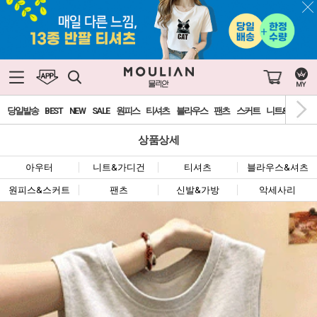
당일발송
BEST
NEW
SALE
원피스
티셔츠
블라우스
팬츠
스커트
니트&가디건
상품상세
아우터
니트&가디건
티셔츠
블라우스&셔츠
원피스&스커트
팬츠
신발&가방
악세사리