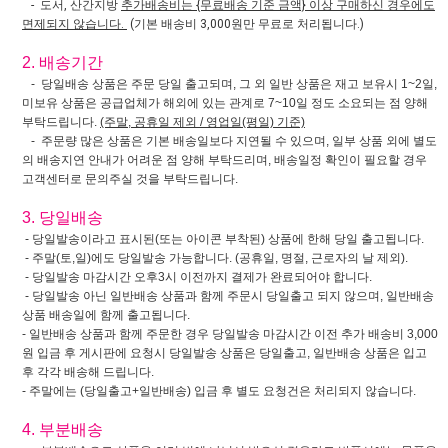
- 도서, 산간지방
추가배송비는 {무료배송 기준 금액} 이상 구매하신 경우에도
면제되지 않습니다.
(기본 배송비 3,000원만 무료로 처리됩니다.)
2. 배송기간
- 당일배송 상품은 주문 당일 출고되며, 그 외 일반 상품은 재고 보유시 1~2일,
미보유 상품은 공급업체가 해외에 있는 관계로 7~10일 정도 소요되는 점 양해
부탁드립니다.
(주말, 공휴일 제외 / 영업일(평일) 기준)
- 주문량 많은 상품은 기본 배송일보다 지연될 수 있으며, 일부 상품 외에 별도
의 배송지연 안내가 어려운 점 양해 부탁드리며, 배송일정 확인이 필요할 경우
고객센터로 문의주실 것을 부탁드립니다.
3. 당일배송
- 당일발송이라고 표시된(또는 아이콘 부착된) 상품에 한해 당일 출고됩니다.
- 주말(토,일)에도 당일발송 가능합니다. (공휴일, 명절, 근로자의 날 제외).
- 당일발송 마감시간 오후3시 이전까지 결제가 완료되어야 합니다.
- 당일발송 아닌 일반배송 상품과 함께 주문시 당일출고 되지 않으며, 일반배송
상품 배송일에 함께 출고됩니다.
- 일반배송 상품과 함께 주문한 경우 당일발송 마감시간 이전 추가 배송비 3,000
원 입금 후 게시판에 요청시 당일발송 상품은 당일출고, 일반배송 상품은 입고
후 각각 배송해 드립니다.
- 주말에는 (당일출고+일반배송) 입금 후 별도 요청건은 처리되지 않습니다.
4. 부분배송