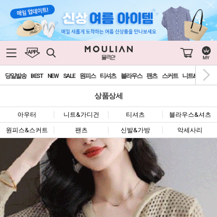
당일발송
BEST
NEW
SALE
원피스
티셔츠
블라우스
팬츠
스커트
니트&가디건
상품상세
아우터
니트&가디건
티셔츠
블라우스&셔츠
원피스&스커트
팬츠
신발&가방
악세사리