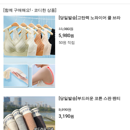
[함께 구매해요! - 코디한 상품]
[당일발송]고탄력 노와이어 쿨 브라
11,980원
5,980
원
50원 적립
[당일발송]부드러운 코튼 스판 팬티
3,390원
3,190
원