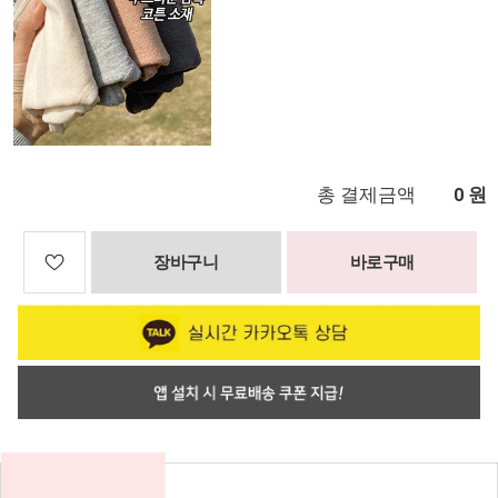
총 결제금액
원
0
장바구니
바로구매