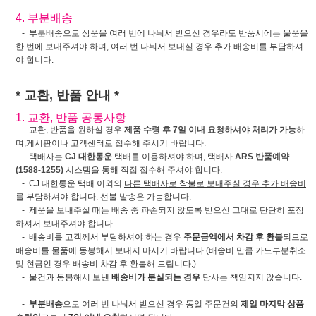
4. 부분배송
- 부분배송으로 상품을 여러 번에 나눠서 받으신 경우라도 반품시에는 물품을
한 번에 보내주셔야 하며, 여러 번 나눠서 보내실 경우 추가 배송비를 부담하셔
야 합니다.
* 교환, 반품 안내 *
1. 교환, 반품 공통사항
- 교환, 반품을 원하실 경우
제품 수령 후 7일 이내 요청하셔야 처리가 가능
하
며,게시판이나 고객센터로 접수해 주시기 바랍니다.
- 택배사는
CJ 대한통운
택배를 이용하셔야 하며, 택배사
ARS 반품예약
(1588-1255)
시스템을 통해 직접 접수해 주셔야 합니다.
- CJ 대한통운 택배 이외의
다른 택배사로 착불로 보내주실 경우 추가 배송비
를 부담하셔야 합니다. 선불 발송은 가능합니다.
- 제품을 보내주실 때는 배송 중 파손되지 않도록 받으신 그대로 단단히 포장
하셔서 보내주셔야 합니다.
- 배송비를 고객께서 부담하셔야 하는 경우
주문금액에서 차감 후 환불
되므로
배송비를 물품에 동봉해서 보내지 마시기 바랍니다.(배송비 만큼 카드부분취소
및 현금인 경우 배송비 차감 후 환불해 드립니다.)
- 물건과 동봉해서 보낸
배송비가 분실되는 경우
당사는 책임지지 않습니다.
-
부분배송
으로 여러 번 나눠서 받으신 경우 동일 주문건의
제일 마지막 상품