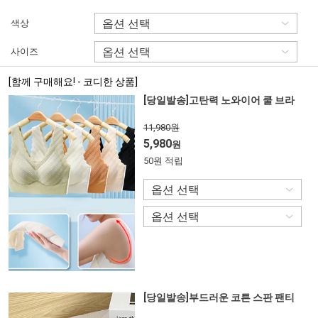
색상
사이즈
[함께 구매해요! - 코디한 상품]
[당일발송]고탄력 노와이어 쿨 브라
11,980원
5,980
원
50원 적립
[당일발송]부드러운 코튼 스판 팬티