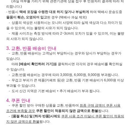
(과실 여부를 가리기 위해 관련기관에 상품 접수 후 민원처리 결과에 따라 처
리합니다.)
- 반품시
택배 포장을 수령한 대로 하지 않거나 부실하게
하여 택배사 운송도중
물품이 훼손, 오염되어 입고
된 경우 (택배사 과실 제외)
- 상품의 색상은 사용하시는 모니터 사양에 따라 실제 색상과 다소 차이가 있
을 수 있으며, 이는 불량의 사유가 되지 않습니다.
- 제품 사이즈는 측정 방식에 따라 2~3cm의 오차가 있을 수 있으며, 이는 불량
의 사유가 되지 않습니다.
3. 교환, 반품 배송비 안내
- 교환, 반품 배송비는 고객님이 부담하시는 경우와 당사가 부담하는 경우가
있습니다.
아래
[배송비 확인하러 가기]
를 클릭하시면 각각의 경우 배송비를 확인하실
수 있습니다.
- 교환,반품 배송비는 경우에 따라 3,000원, 6,000원, 9,000원 부과됩니다.
- 무겁고 부피가 큰 제품(카페트 등)은 교환, 반품 기본 배송비가 6,000원 이상
부과될 수 있습니다.
- 도서 산간 지역은 기본 배송비 + 추가 배송비가 부과 됩니다.
4. 쿠폰 안내
- 쿠폰 할인 받아 구매한 상품을 교환, 반품하여
최종 구매 금액이 쿠폰 사용
조건에 부족할 경우
쿠폰 할인이 적용되지 않은 금액으로 환불
됩니다.
-
[품절 취소] 및 [하자 반품]시에도
쿠폰 사용 조건 미달시 쿠폰 할인이 적용되
지 않은 금액으로 환불
됩니다.