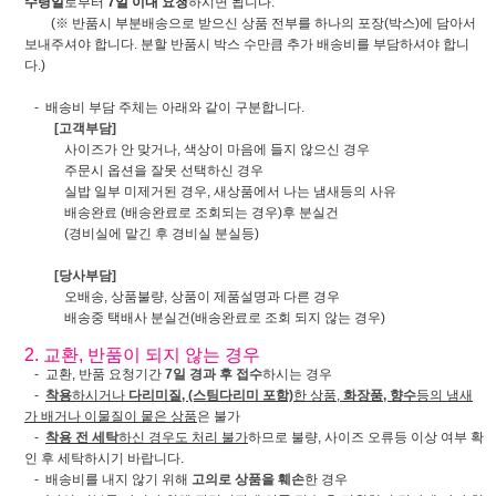
수령일
로부터
7일 이내 요청
하시면 됩니다.
(※ 반품시 부분배송으로 받으신 상품 전부를 하나의 포장(박스)에 담아서
보내주셔야 합니다. 분할 반품시 박스 수만큼 추가 배송비를 부담하셔야 합니
다.)
- 배송비 부담 주체는 아래와 같이 구분합니다.
[고객부담]
사이즈가 안 맞거나, 색상이 마음에 들지 않으신 경우
주문시 옵션을 잘못 선택하신 경우
실밥 일부 미제거된 경우, 새상품에서 나는 냄새등의 사유
배송완료 (배송완료로 조회되는 경우)후 분실건
(경비실에 맡긴 후 경비실 분실등)
[당사부담]
오배송, 상품불량, 상품이 제품설명과 다른 경우
배송중 택배사 분실건(배송완료로 조회 되지 않는 경우)
2. 교환, 반품이 되지 않는 경우
- 교환, 반품 요청기간
7일 경과 후 접수
하시는 경우
-
착용
하시거나
다리미질, (스팀다리미 포함)
한 상품,
화장품, 향수
등의 냄새
가 배거나 이물질이 뭍은 상품
은 불가
-
착용 전 세탁
하신 경우도 처리 불가
하므로 불량, 사이즈 오류등 이상 여부 확
인 후 세탁하시기 바랍니다.
- 배송비를 내지 않기 위해
고의로 상품을 훼손
한 경우