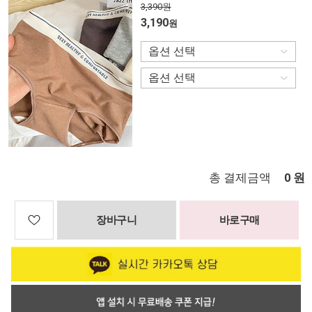
3,390원
3,190
원
총 결제금액
원
0
장바구니
바로구매