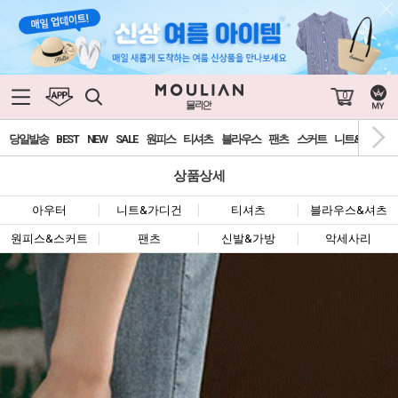
0
당일발송
BEST
NEW
SALE
원피스
티셔츠
블라우스
팬츠
스커트
니트&가디건
상품상세
아우터
니트&가디건
티셔츠
블라우스&셔츠
원피스&스커트
팬츠
신발&가방
악세사리