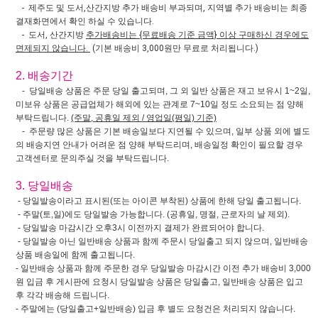
- 제주도 및 도서,산간지방 추가 배송비 부과되며, 지역별 추가 배송비는 최종
결재화면에서 확인 하실 수 있습니다.
- 도서, 산간지방
추가배송비는 {무료배송 기준 금액} 이상 구매하신 경우에도
면제되지 않습니다.
(기본 배송비 3,000원만 무료로 처리됩니다.)
2. 배송기간
- 당일배송 상품은 주문 당일 출고되며, 그 외 일반 상품은 재고 보유시 1~2일,
미보유 상품은 공급업체가 해외에 있는 관계로 7~10일 정도 소요되는 점 양해
부탁드립니다.
(주말, 공휴일 제외 / 영업일(평일) 기준)
- 주문량 많은 상품은 기본 배송일보다 지연될 수 있으며, 일부 상품 외에 별도
의 배송지연 안내가 어려운 점 양해 부탁드리며, 배송일정 확인이 필요할 경우
고객센터로 문의주실 것을 부탁드립니다.
3. 당일배송
- 당일발송이라고 표시된(또는 아이콘 부착된) 상품에 한해 당일 출고됩니다.
- 주말(토,일)에도 당일발송 가능합니다. (공휴일, 명절, 근로자의 날 제외).
- 당일발송 마감시간 오후3시 이전까지 결제가 완료되어야 합니다.
- 당일발송 아닌 일반배송 상품과 함께 주문시 당일출고 되지 않으며, 일반배송
상품 배송일에 함께 출고됩니다.
- 일반배송 상품과 함께 주문한 경우 당일발송 마감시간 이전 추가 배송비 3,000
원 입금 후 게시판에 요청시 당일발송 상품은 당일출고, 일반배송 상품은 입고
후 각각 배송해 드립니다.
- 주말에는 (당일출고+일반배송) 입금 후 별도 요청건은 처리되지 않습니다.