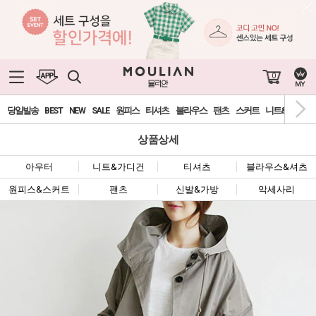
0
당일발송
BEST
NEW
SALE
원피스
티셔츠
블라우스
팬츠
스커트
니트&가디건
상품상세
아우터
니트&가디건
티셔츠
블라우스&셔츠
원피스&스커트
팬츠
신발&가방
악세사리