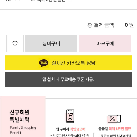
총 결제금액
원
0
장바구니
바로구매