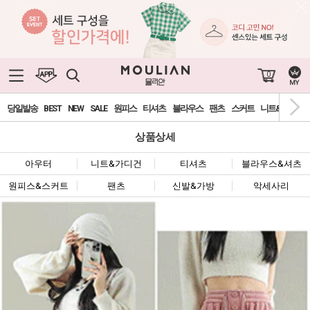
0
당일발송
BEST
NEW
SALE
원피스
티셔츠
블라우스
팬츠
스커트
니트&가디건
상품상세
아우터
니트&가디건
티셔츠
블라우스&셔츠
원피스&스커트
팬츠
신발&가방
악세사리