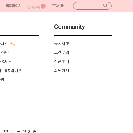
마이페이지
고객센터
장바구니
Community
가디건
공지사항
고객문의
&스커트
상품후기
스&셔츠
회원혜택
리
홈&라이프
|
가방
테일러드 롤업 자켓