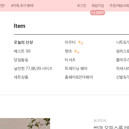
려면?
#카톡 추가 혜택!
로그인
회원가입
주문/배송조회
Item
아우터
니트&
오늘의 신상
베스트 99
팬츠
원피스
당일발송
티셔츠
블라우
날씬한 77,88,99 사이즈
트레이닝 웨어
악세사
세트상품
홈웨어&언더웨어
신발&
jk3506
썸머 오피스룩 