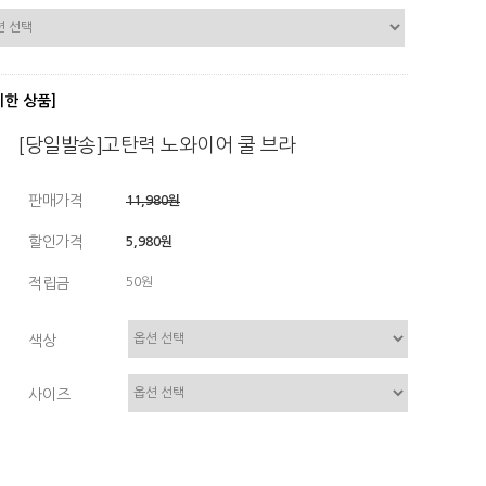
디한 상품]
[당일발송]고탄력 노와이어 쿨 브라
판매가격
11,980원
할인가격
5,980원
적립금
50원
색상
사이즈