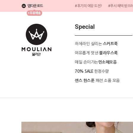
앱다운로드
#후기의 여왕 도전?
#푸시 혜택 받으
Special
하체라인 살리는
스커트룩
여유롭게 멋낸
블라우스룩
매일 손이가는
민소매모음
한정수량
70% SALE
패션 소품 모음
센스 한스푼