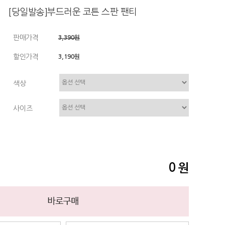
[당일발송]부드러운 코튼 스판 팬티
판매가격
3,390원
할인가격
3,190원
색상
사이즈
0
원