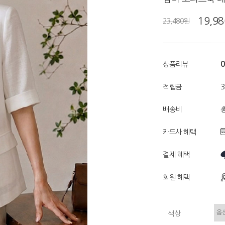
19,9
23,480원
0
상품리뷰
적립금
배송비
총
카드사 혜택
결제 혜택
회원 혜택
색상