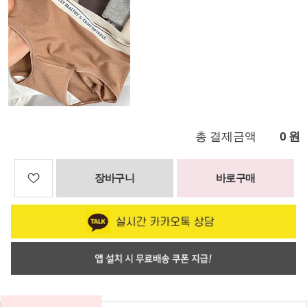
총 결제금액
원
0
장바구니
바로구매