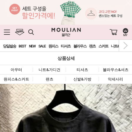
당일발송
BEST
NEW
SALE
원피스
티셔츠
블라우스
팬츠
스커트
니트&가디건
상품상세
아우터
니트&가디건
티셔츠
블라우스&셔츠
원피스&스커트
팬츠
신발&가방
악세사리