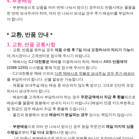
4. 부분배송
- 부분배송으로 상품을 여러 번에 나눠서 받으신 경우라도 반품시에는 물품을
한 번에 보내주셔야 하며, 여러 번 나눠서 보내실 경우 추가 배송비를 부담하셔
야 합니다.
* 교환, 반품 안내 *
1. 교환, 반품 공통사항
- 교환, 반품을 원하실 경우
제품 수령 후 7일 이내 요청하셔야 처리가 가능
하
며,게시판이나 고객센터로 접수해 주시기 바랍니다.
- 택배사는
CJ 대한통운
택배를 이용하셔야 하며, 택배사
ARS 반품예약
(1588-1255)
시스템을 통해 직접 접수해 주셔야 합니다.
- CJ 대한통운 택배 이외의
다른 택배사로 착불로 보내주실 경우 추가 배송비
를 부담하셔야 합니다. 선불 발송은 가능합니다.
- 제품을 보내주실 때는 배송 중 파손되지 않도록 받으신 그대로 단단히 포장
하셔서 보내주셔야 합니다.
- 배송비를 고객께서 부담하셔야 하는 경우
주문금액에서 차감 후 환불
되므로
배송비를 물품에 동봉해서 보내지 마시기 바랍니다.(배송비 만큼 카드부분취소
및 현금인 경우 배송비 차감 후 환불해 드립니다.)
- 물건과 동봉해서 보낸
배송비가 분실되는 경우
당사는 책임지지 않습니다.
-
부분배송
으로 여러 번 나눠서 받으신 경우 동일 주문건의
제일 마지막 상품
수령일
로부터
7일 이내 요청
하시면 됩니다.
(※ 반품시 부분배송으로 받으신 상품 전부를 하나의 포장(박스)에 담아서