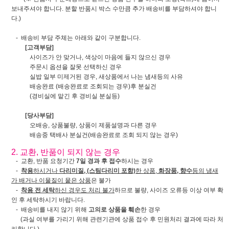
보내주셔야 합니다. 분할 반품시 박스 수만큼 추가 배송비를 부담하셔야 합니
다.)
- 배송비 부담 주체는 아래와 같이 구분합니다.
[고객부담]
사이즈가 안 맞거나, 색상이 마음에 들지 않으신 경우
주문시 옵션을 잘못 선택하신 경우
실밥 일부 미제거된 경우, 새상품에서 나는 냄새등의 사유
배송완료 (배송완료로 조회되는 경우)후 분실건
(경비실에 맡긴 후 경비실 분실등)
[당사부담]
오배송, 상품불량, 상품이 제품설명과 다른 경우
배송중 택배사 분실건(배송완료로 조회 되지 않는 경우)
2. 교환, 반품이 되지 않는 경우
- 교환, 반품 요청기간
7일 경과 후 접수
하시는 경우
-
착용
하시거나
다리미질, (스팀다리미 포함)
한 상품,
화장품, 향수
등의 냄새
가 배거나 이물질이 뭍은 상품
은 불가
-
착용 전 세탁
하신 경우도 처리 불가
하므로 불량, 사이즈 오류등 이상 여부 확
인 후 세탁하시기 바랍니다.
- 배송비를 내지 않기 위해
고의로 상품을 훼손
한 경우
(과실 여부를 가리기 위해 관련기관에 상품 접수 후 민원처리 결과에 따라 처