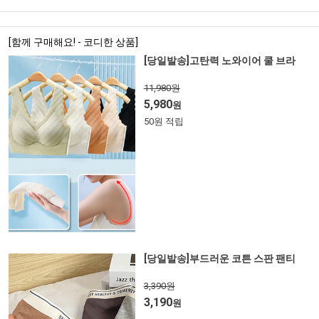
[함께 구매해요! - 코디한 상품]
[당일발송]고탄력 노와이어 쿨 브라
11,980원
5,980
원
50원 적립
[당일발송]부드러운 코튼 스판 팬티
3,390원
3,190
원