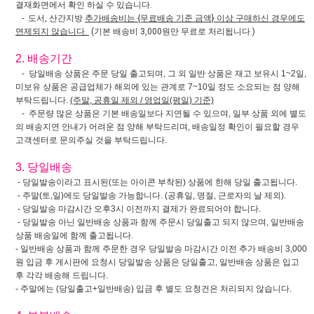
결재화면에서 확인 하실 수 있습니다.
- 도서, 산간지방
추가배송비는 {무료배송 기준 금액} 이상 구매하신 경우에도
면제되지 않습니다.
(기본 배송비 3,000원만 무료로 처리됩니다.)
2. 배송기간
- 당일배송 상품은 주문 당일 출고되며, 그 외 일반 상품은 재고 보유시 1~2일,
미보유 상품은 공급업체가 해외에 있는 관계로 7~10일 정도 소요되는 점 양해
부탁드립니다.
(주말, 공휴일 제외 / 영업일(평일) 기준)
- 주문량 많은 상품은 기본 배송일보다 지연될 수 있으며, 일부 상품 외에 별도
의 배송지연 안내가 어려운 점 양해 부탁드리며, 배송일정 확인이 필요할 경우
고객센터로 문의주실 것을 부탁드립니다.
3. 당일배송
- 당일발송이라고 표시된(또는 아이콘 부착된) 상품에 한해 당일 출고됩니다.
- 주말(토,일)에도 당일발송 가능합니다. (공휴일, 명절, 근로자의 날 제외).
- 당일발송 마감시간 오후3시 이전까지 결제가 완료되어야 합니다.
- 당일발송 아닌 일반배송 상품과 함께 주문시 당일출고 되지 않으며, 일반배송
상품 배송일에 함께 출고됩니다.
- 일반배송 상품과 함께 주문한 경우 당일발송 마감시간 이전 추가 배송비 3,000
원 입금 후 게시판에 요청시 당일발송 상품은 당일출고, 일반배송 상품은 입고
후 각각 배송해 드립니다.
- 주말에는 (당일출고+일반배송) 입금 후 별도 요청건은 처리되지 않습니다.