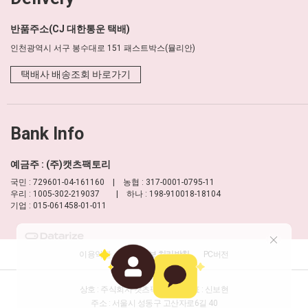
반품주소(CJ 대한통운 택배)
인천광역시 서구 봉수대로 151 패스트박스(뮬리안)
택배사 배송조회 바로가기
Bank Info
예금주 : (주)캣츠팩토리
국민 : 729601-04-161160 | 농협 : 317-0001-0795-11
우리 : 1005-302-219037 | 하나 : 198-910018-18104
기업 : 015-061458-01-011
이용약관
개인정보 처리방침
PC버전
상호 : 주식회사 캣츠팩토리
대표 : 신보현
주소 : 서울시 성동구 고산자로6길 40