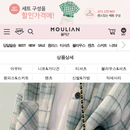
0
당일발송
BEST
NEW
SALE
원피스
티셔츠
블라우스
팬츠
스커트
니트&가디건
상품상세
아우터
니트&가디건
티셔츠
블라우스&셔츠
원피스&스커트
팬츠
신발&가방
악세사리