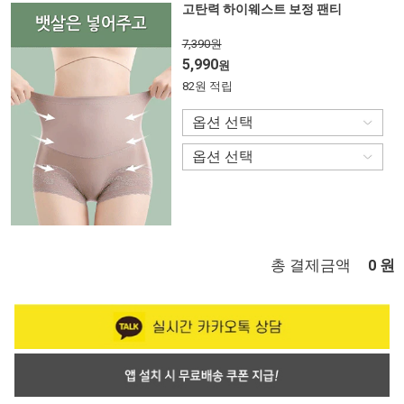
고탄력 하이웨스트 보정 팬티
7,390원
5,990
원
82원 적립
총 결제금액
원
0