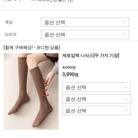
색상
사이즈
[함께 구매해요! - 코디한 상품]
제로압력 니삭스[두 가지 기장]
4,090원
3,890
원