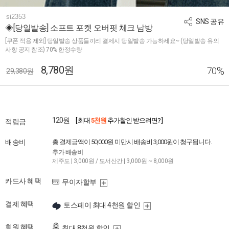
si2353
SNS 공유
◈[당일발송] 소프트 포켓 오버핏 체크 남방
[쿠폰 적용 제외] 당일발송 상품들끼리 결제시 당일발송 가능하세요~ (당일발송 유의
사항 공지 참조) 70% 한정수량
8,780원
%
70
29,380원
120원
[ 최대
5천원
추가할인 받으려면? ]
적립금
배송비
총 결제금액이 50,000원 미만시 배송비 3,000원이 청구됩니다.
추가 배송비
제주도 | 3,000원 / 도서산간 | 3,000원 ~ 8,000원
카드사 혜택
무이자할부
결제 혜택
토스페이 최대 4천원 할인
회원 혜택
최대 8천원 할인