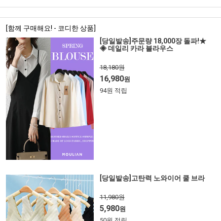
[함께 구매해요! - 코디한 상품]
[당일발송]주문량 18,000장 돌파!★
◈ 데일리 카라 블라우스
18,180원
16,980
원
94원 적립
[당일발송]고탄력 노와이어 쿨 브라
11,980원
5,980
원
50원 적립