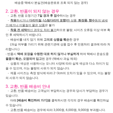
배송중 택배사 분실건(배송완료로 조회 되지 않는 경우)
2. 교환, 반품이 되지 않는 경우
- 교환, 반품 요청기간
7일 경과 후 접수
하시는 경우
-
착용
하시거나
다리미질, (스팀다리미 포함)
한 상품,
화장품, 향수
등의 냄새
가 배거나 이물질이 뭍은 상품
은 불가
-
착용 전 세탁
하신 경우도 처리 불가
하므로 불량, 사이즈 오류등 이상 여부 확
인 후 세탁하시기 바랍니다.
- 배송비를 내지 않기 위해
고의로 상품을 훼손
한 경우
(과실 여부를 가리기 위해 관련기관에 상품 접수 후 민원처리 결과에 따라 처
리합니다.)
- 반품시
택배 포장을 수령한 대로 하지 않거나 부실하게
하여 택배사 운송도중
물품이 훼손, 오염되어 입고
된 경우 (택배사 과실 제외)
- 상품의 색상은 사용하시는 모니터 사양에 따라 실제 색상과 다소 차이가 있
을 수 있으며, 이는 불량의 사유가 되지 않습니다.
- 제품 사이즈는 측정 방식에 따라 2~3cm의 오차가 있을 수 있으며, 이는 불량
의 사유가 되지 않습니다.
3. 교환, 반품 배송비 안내
- 교환, 반품 배송비는 고객님이 부담하시는 경우와 당사가 부담하는 경우가
있습니다.
아래
[배송비 확인하러 가기]
를 클릭하시면 각각의 경우 배송비를 확인하실
수 있습니다.
- 교환,반품 배송비는 경우에 따라 3,000원, 6,000원, 9,000원 부과됩니다.