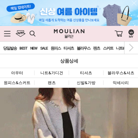
당일발송
BEST
NEW
SALE
원피스
티셔츠
블라우스
팬츠
스커트
니트&가디건
상품상세
아우터
니트&가디건
티셔츠
블라우스&셔츠
원피스&스커트
팬츠
신발&가방
악세사리