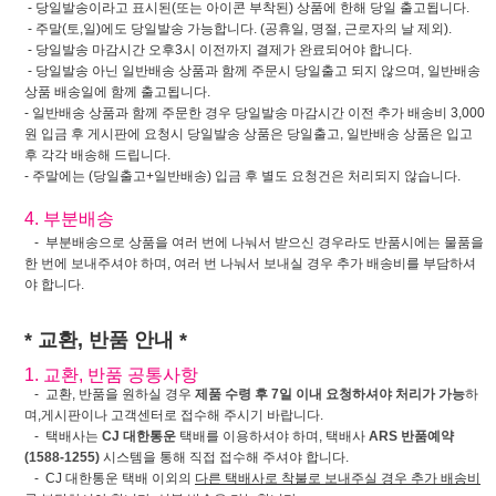
- 당일발송이라고 표시된(또는 아이콘 부착된) 상품에 한해 당일 출고됩니다.
- 주말(토,일)에도 당일발송 가능합니다. (공휴일, 명절, 근로자의 날 제외).
- 당일발송 마감시간 오후3시 이전까지 결제가 완료되어야 합니다.
- 당일발송 아닌 일반배송 상품과 함께 주문시 당일출고 되지 않으며, 일반배송
상품 배송일에 함께 출고됩니다.
- 일반배송 상품과 함께 주문한 경우 당일발송 마감시간 이전 추가 배송비 3,000
원 입금 후 게시판에 요청시 당일발송 상품은 당일출고, 일반배송 상품은 입고
후 각각 배송해 드립니다.
- 주말에는 (당일출고+일반배송) 입금 후 별도 요청건은 처리되지 않습니다.
4. 부분배송
- 부분배송으로 상품을 여러 번에 나눠서 받으신 경우라도 반품시에는 물품을
한 번에 보내주셔야 하며, 여러 번 나눠서 보내실 경우 추가 배송비를 부담하셔
야 합니다.
* 교환, 반품 안내 *
1. 교환, 반품 공통사항
- 교환, 반품을 원하실 경우
제품 수령 후 7일 이내 요청하셔야 처리가 가능
하
며,게시판이나 고객센터로 접수해 주시기 바랍니다.
- 택배사는
CJ 대한통운
택배를 이용하셔야 하며, 택배사
ARS 반품예약
(1588-1255)
시스템을 통해 직접 접수해 주셔야 합니다.
- CJ 대한통운 택배 이외의
다른 택배사로 착불로 보내주실 경우 추가 배송비