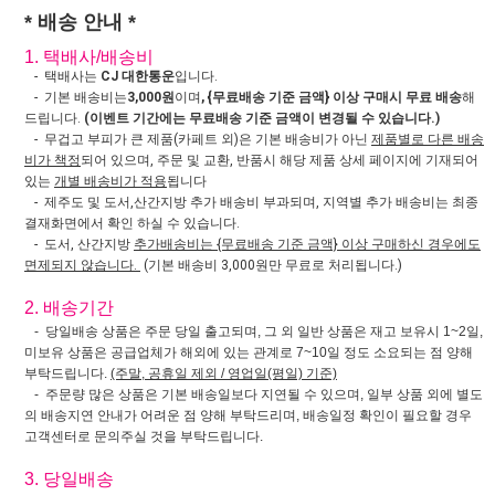
* 배송 안내 *
1. 택배사/배송비
- 택배사는
CJ 대한통운
입니다.
- 기본 배송비는
3,000원
이며
, {무료배송 기준 금액} 이상 구매시 무료 배송
해
드립니다.
(이벤트 기간에는 무료배송 기준 금액이 변경될 수 있습니다.)
- 무겁고 부피가 큰 제품(카페트 외)은 기본 배송비가 아닌
제품별로 다른 배송
비가 책정
되어 있으며, 주문 및 교환, 반품시 해당 제품 상세 페이지에 기재되어
있는
개별 배송비가 적용
됩니다
- 제주도 및 도서,산간지방 추가 배송비 부과되며, 지역별 추가 배송비는 최종
결재화면에서 확인 하실 수 있습니다.
- 도서, 산간지방
추가배송비는 {무료배송 기준 금액} 이상 구매하신 경우에도
면제되지 않습니다.
(기본 배송비 3,000원만 무료로 처리됩니다.)
2. 배송기간
- 당일배송 상품은 주문 당일 출고되며, 그 외 일반 상품은 재고 보유시 1~2일,
미보유 상품은 공급업체가 해외에 있는 관계로 7~10일 정도 소요되는 점 양해
부탁드립니다.
(주말, 공휴일 제외 / 영업일(평일) 기준)
- 주문량 많은 상품은 기본 배송일보다 지연될 수 있으며, 일부 상품 외에 별도
의 배송지연 안내가 어려운 점 양해 부탁드리며, 배송일정 확인이 필요할 경우
고객센터로 문의주실 것을 부탁드립니다.
3. 당일배송