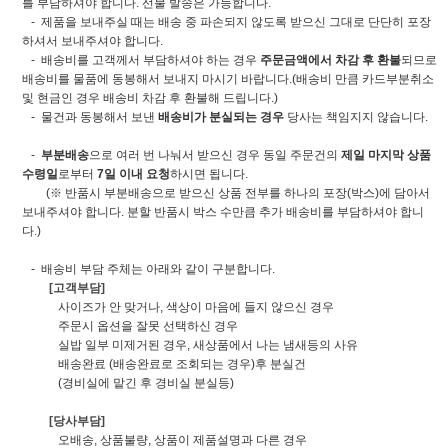
를 부담하셔야 합니다. 선불 발송은 가능합니다.
- 제품을 보내주실 때는 배송 중 파손되지 않도록 받으신 그대로 단단히 포장
하셔서 보내주셔야 합니다.
- 배송비를 고객께서 부담하셔야 하는 경우
주문금액에서 차감 후 환불
되므로
배송비를 물품에 동봉해서 보내지 마시기 바랍니다.(배송비 만큼 카드부분취소
및 현금인 경우 배송비 차감 후 환불해 드립니다.)
- 물건과 동봉해서 보낸
배송비가 분실되는 경우
당사는 책임지지 않습니다.
-
부분배송
으로 여러 번 나눠서 받으신 경우 동일 주문건의
제일 마지막 상품
수령일
로부터
7일 이내 요청
하시면 됩니다.
(※ 반품시 부분배송으로 받으신 상품 전부를 하나의 포장(박스)에 담아서
보내주셔야 합니다. 분할 반품시 박스 수만큼 추가 배송비를 부담하셔야 합니
다.)
- 배송비 부담 주체는 아래와 같이 구분합니다.
[고객부담]
사이즈가 안 맞거나, 색상이 마음에 들지 않으신 경우
주문시 옵션을 잘못 선택하신 경우
실밥 일부 미제거된 경우, 새상품에서 나는 냄새등의 사유
배송완료 (배송완료로 조회되는 경우)후 분실건
(경비실에 맡긴 후 경비실 분실등)
[당사부담]
오배송, 상품불량, 상품이 제품설명과 다른 경우