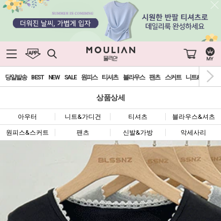
당일발송
BEST
NEW
SALE
원피스
티셔츠
블라우스
팬츠
스커트
니트&가디건
상품상세
아우터
니트&가디건
티셔츠
블라우스&셔츠
원피스&스커트
팬츠
신발&가방
악세사리