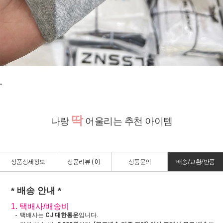
"
딱
나랑
어울리는 추천 아이템
상품상세정보
상품리뷰 (
0
)
상품문의
배송/교환/반품
* 배송 안내 *
1. 택배사/배송비
- 택배사는
CJ 대한통운
입니다.