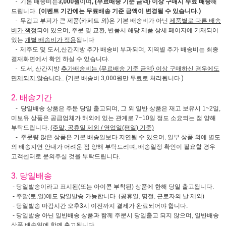
- 기본 배송비는
3,000원
이며
, {무료배송 기준 금액} 이상 구매시 무료 배송
해
드립니다.
(이벤트 기간에는 무료배송 기준 금액이 변경될 수 있습니다.)
- 무겁고 부피가 큰 제품(카페트 외)은 기본 배송비가 아닌
제품별로 다른 배송
비가 책정
되어 있으며, 주문 및 교환, 반품시 해당 제품 상세 페이지에 기재되어
있는
개별 배송비가 적용
됩니다
- 제주도 및 도서,산간지방 추가 배송비 부과되며, 지역별 추가 배송비는 최종
결재화면에서 확인 하실 수 있습니다.
- 도서, 산간지방
추가배송비는 {무료배송 기준 금액} 이상 구매하신 경우에도
면제되지 않습니다.
(기본 배송비 3,000원만 무료로 처리됩니다.)
2. 배송기간
- 당일배송 상품은 주문 당일 출고되며, 그 외 일반 상품은 재고 보유시 1~2일,
미보유 상품은 공급업체가 해외에 있는 관계로 7~10일 정도 소요되는 점 양해
부탁드립니다.
(주말, 공휴일 제외 / 영업일(평일) 기준)
- 주문량 많은 상품은 기본 배송일보다 지연될 수 있으며, 일부 상품 외에 별도
의 배송지연 안내가 어려운 점 양해 부탁드리며, 배송일정 확인이 필요할 경우
고객센터로 문의주실 것을 부탁드립니다.
3. 당일배송
- 당일발송이라고 표시된(또는 아이콘 부착된) 상품에 한해 당일 출고됩니다.
- 주말(토,일)에도 당일발송 가능합니다. (공휴일, 명절, 근로자의 날 제외).
- 당일발송 마감시간 오후3시 이전까지 결제가 완료되어야 합니다.
- 당일발송 아닌 일반배송 상품과 함께 주문시 당일출고 되지 않으며, 일반배송
상품 배송일에 함께 출고됩니다.