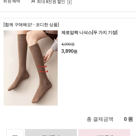
회원 혜택
최대 8천원 할인
[함께 구매해요! - 코디한 상품]
제로압력 니삭스[두 가지 기장]
4,090원
3,890
원
총 결제금액
원
0