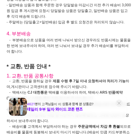
- 일반배송 상품과 함께 주문한 경우 당일발송 마감시간 이전 추가 배송비 3,000
원 입금 후 게시판에 요청시 당일발송 상품은 당일출고, 일반배송 상품은 입고
후 각각 배송해 드립니다.
- 주말에는 (당일출고+일반배송) 입금 후 별도 요청건은 처리되지 않습니다.
4. 부분배송
- 부분배송으로 상품을 여러 번에 나눠서 받으신 경우라도 반품시에는 물품을
한 번에 보내주셔야 하며, 여러 번 나눠서 보내실 경우 추가 배송비를 부담하셔
야 합니다.
* 교환, 반품 안내 *
1. 교환, 반품 공통사항
- 교환, 반품을 원하실 경우
제품 수령 후 7일 이내 요청하셔야 처리가 가능
하
며,게시판이나 고객센터로 접수해 주시기 바랍니다.
- 택배사는
CJ 대한통운
택배를 이용하셔야 하며, 택배사
ARS 반품예약
(1588-1255)
시스템을 통해 직접 접수해 주셔야 합니다.
- CJ 대한통운 택배 이외의
다른 택배사로 착불로 보내주실 경우 추가 배송비
를 부담하셔야 합니다. 선불 발송은 가능합니다.
- 제품을 보내주실 때는 배송 중 파손되지 않도록 받으신 그대로 단단히 포장
하셔서 보내주셔야 합니다.
- 배송비를 고객께서 부담하셔야 하는 경우
주문금액에서 차감 후 환불
되므로
배송비를 물품에 동봉해서 보내지 마시기 바랍니다.(배송비 만큼 카드부분취소